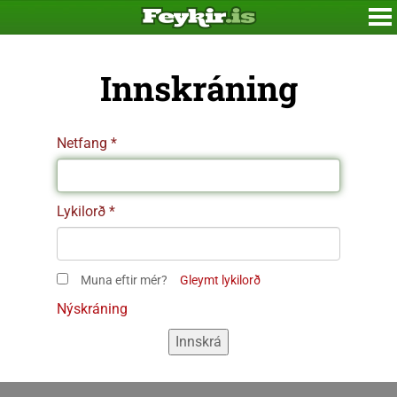
Innskráning
Netfang
Lykilorð
Muna eftir mér?
Gleymt lykilorð
Nýskráning