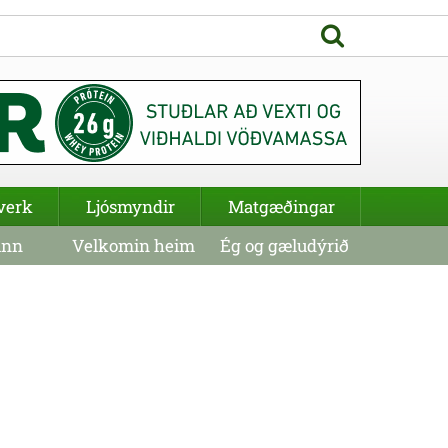
verk
Ljósmyndir
Matgæðingar
inn
Velkomin heim
Ég og gæludýrið