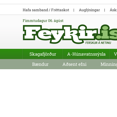
Hafa samband / Fréttaskot
Auglýsingar
Áskr
fimmtudagur 06. ágúst
Skagafjörður
A-Húnavatnssýsla
V
Bændur
Aðsent efni
Minning