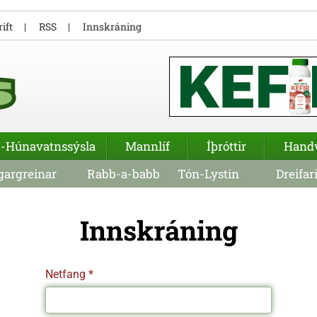
ift
RSS
Innskráning
-Húnavatnssýsla
Mannlíf
Íþróttir
Hand
argreinar
Rabb-a-babb
Tón-Lystin
Dreifar
Innskráning
Netfang