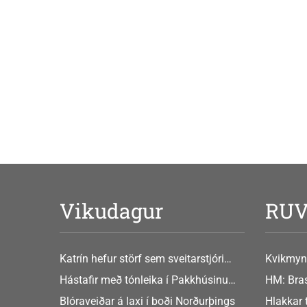
Vikudagur
RU
Katrín hefur störf sem sveitarstjóri
Kvikmyn
Þingeyjarsveitar
GusGus
Hástafir með tónleika í Pakkhúsinu
HM: Bras
Hafnarstræti 19
Blóraveiðar á laxi í boði Norðurþings
Hlakkar 