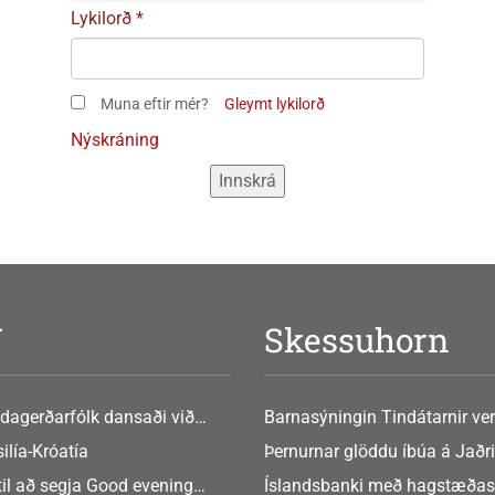
Lykilorð
Muna eftir mér?
Gleymt lykilorð
Nýskráning
V
Skessuhorn
dagerðarfólk dansaði við
Barnasýningin Tindátarnir ver
Bókasafni Akraness í dag ? tó
ilía-Króatía
Þernurnar glöddu íbúa á Jaðri
eftir Soffíu Björg
til að segja Good evening
Íslandsbanki með hagstæðas