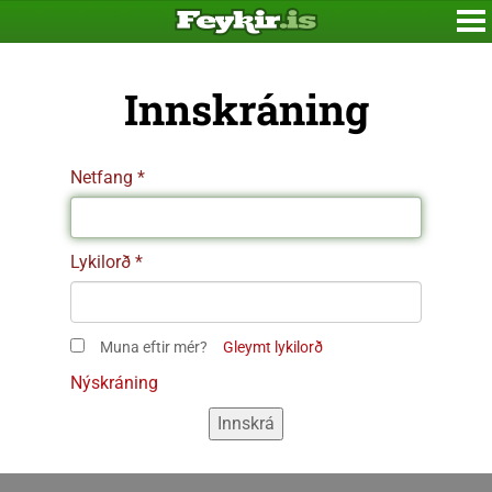
Innskráning
Netfang
Lykilorð
Muna eftir mér?
Gleymt lykilorð
Nýskráning