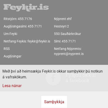
Ritstjórn:
455 7176
Nýprent ehf
Auglýsingasími:
455 7171
Hesteyri 2
Um Feyki
550 Sauðárkrókur
Netfang Feykis:
feykir@feykir.is
Sími:
455 7171
RSS
Netfang Nýprents:
nyprent@nyprent.is
Auglýsingar
Með því að heimsækja Feykir.is okkar samþykkir þú notkun
Fylgdu okkur
á vafrakökum.
á facebook
Lesa nánar
Samþykkja