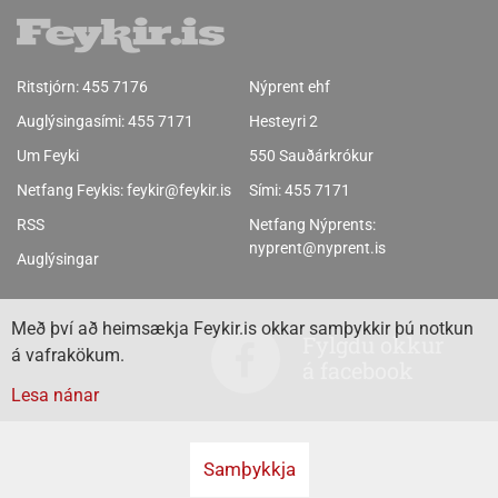
Ritstjórn:
455 7176
Nýprent ehf
Auglýsingasími:
455 7171
Hesteyri 2
Um Feyki
550 Sauðárkrókur
Netfang Feykis:
feykir@feykir.is
Sími:
455 7171
RSS
Netfang Nýprents:
nyprent@nyprent.is
Auglýsingar
Með því að heimsækja Feykir.is okkar samþykkir þú notkun
Fylgdu okkur
á vafrakökum.
á facebook
Lesa nánar
Samþykkja