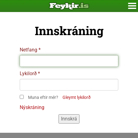
Innskráning
Netfang
Lykilorð
Muna eftir mér?
Gleymt lykilorð
Nýskráning