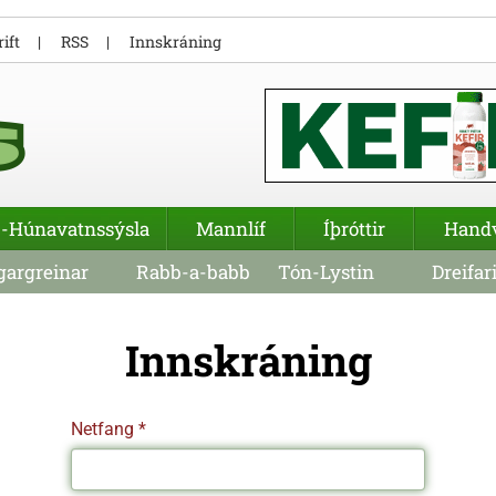
ift
RSS
Innskráning
-Húnavatnssýsla
Mannlíf
Íþróttir
Hand
argreinar
Rabb-a-babb
Tón-Lystin
Dreifar
Innskráning
Netfang