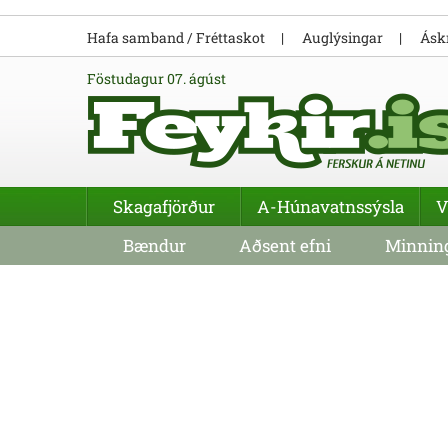
Hafa samband / Fréttaskot
Auglýsingar
Áskr
föstudagur 07. ágúst
Skagafjörður
A-Húnavatnssýsla
V
Bændur
Aðsent efni
Minning