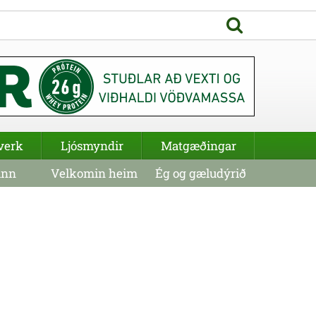
verk
Ljósmyndir
Matgæðingar
inn
Velkomin heim
Ég og gæludýrið