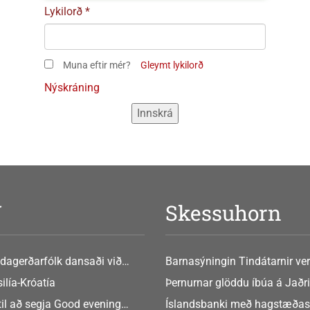
Lykilorð
Muna eftir mér?
Gleymt lykilorð
Nýskráning
V
Skessuhorn
dagerðarfólk dansaði við
Barnasýningin Tindátarnir ver
Bókasafni Akraness í dag ? tó
ilía-Króatía
Þernurnar glöddu íbúa á Jaðri
eftir Soffíu Björg
til að segja Good evening
Íslandsbanki með hagstæðas