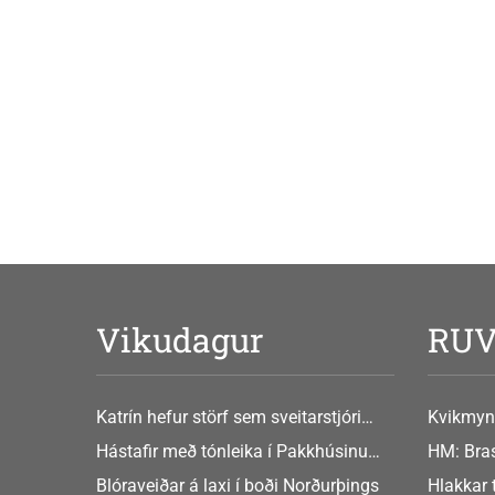
Vikudagur
RU
Katrín hefur störf sem sveitarstjóri
Kvikmyn
Þingeyjarsveitar
GusGus
Hástafir með tónleika í Pakkhúsinu
HM: Bras
Hafnarstræti 19
Blóraveiðar á laxi í boði Norðurþings
Hlakkar 