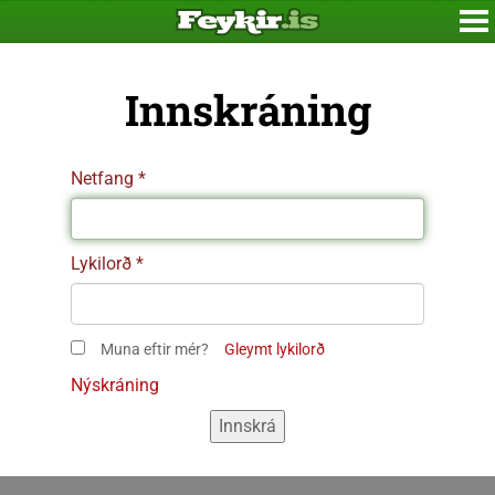
Innskráning
Netfang
Lykilorð
Muna eftir mér?
Gleymt lykilorð
Nýskráning