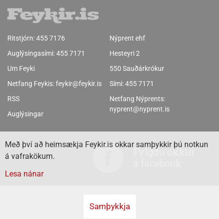
Ritstjórn:
455 7176
Nýprent ehf
Auglýsingasími:
455 7171
Hesteyri 2
Um Feyki
550 Sauðárkrókur
Netfang Feykis:
feykir@feykir.is
Sími:
455 7171
RSS
Netfang Nýprents:
nyprent@nyprent.is
Auglýsingar
Með því að heimsækja Feykir.is okkar samþykkir þú notkun
Fylgdu okkur
á vafrakökum.
á facebook
Lesa nánar
Samþykkja