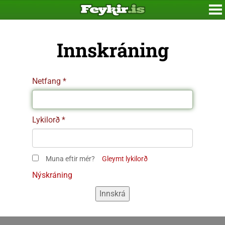
Innskráning
Netfang
Lykilorð
Muna eftir mér?
Gleymt lykilorð
Nýskráning