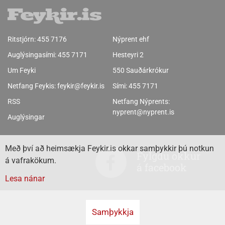
Ritstjórn:
455 7176
Nýprent ehf
Auglýsingasími:
455 7171
Hesteyri 2
Um Feyki
550 Sauðárkrókur
Netfang Feykis:
feykir@feykir.is
Sími:
455 7171
RSS
Netfang Nýprents:
nyprent@nyprent.is
Auglýsingar
Með því að heimsækja Feykir.is okkar samþykkir þú notkun
Fylgdu okkur
á vafrakökum.
á facebook
Lesa nánar
Samþykkja