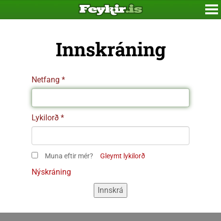
Innskráning
Netfang
Lykilorð
Muna eftir mér?
Gleymt lykilorð
Nýskráning