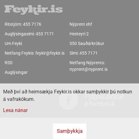
Ritstjórn:
455 7176
Nýprent ehf
Auglýsingasími:
455 7171
Hesteyri 2
Um Feyki
550 Sauðárkrókur
Netfang Feykis:
feykir@feykir.is
Sími:
455 7171
RSS
Netfang Nýprents:
nyprent@nyprent.is
Auglýsingar
Með því að heimsækja Feykir.is okkar samþykkir þú notkun
Fylgdu okkur
á vafrakökum.
á facebook
Lesa nánar
Samþykkja