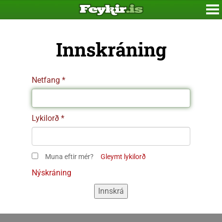
Innskráning
Netfang
Lykilorð
Muna eftir mér?
Gleymt lykilorð
Nýskráning