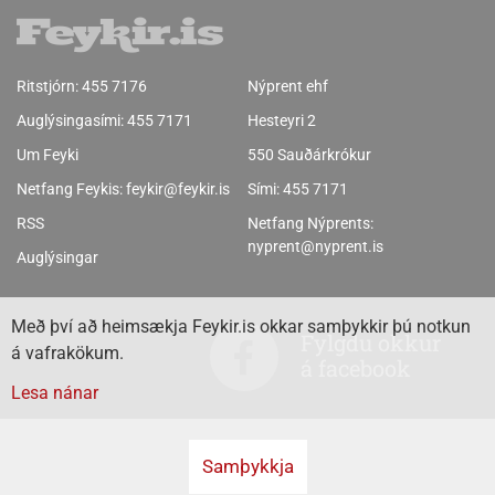
Ritstjórn:
455 7176
Nýprent ehf
Auglýsingasími:
455 7171
Hesteyri 2
Um Feyki
550 Sauðárkrókur
Netfang Feykis:
feykir@feykir.is
Sími:
455 7171
RSS
Netfang Nýprents:
nyprent@nyprent.is
Auglýsingar
Með því að heimsækja Feykir.is okkar samþykkir þú notkun
Fylgdu okkur
á vafrakökum.
á facebook
Lesa nánar
Samþykkja