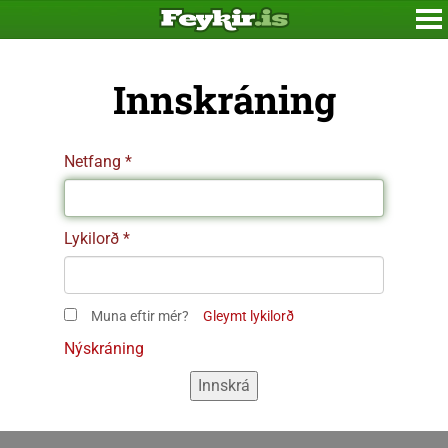
Innskráning
Netfang
Lykilorð
Muna eftir mér?
Gleymt lykilorð
Nýskráning