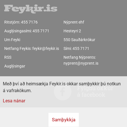
Ritstjórn:
455 7176
Nýprent ehf
Auglýsingasími:
455 7171
Hesteyri 2
Um Feyki
550 Sauðárkrókur
Netfang Feykis:
feykir@feykir.is
Sími:
455 7171
RSS
Netfang Nýprents:
nyprent@nyprent.is
Auglýsingar
Með því að heimsækja Feykir.is okkar samþykkir þú notkun
Fylgdu okkur
á vafrakökum.
á facebook
Lesa nánar
Samþykkja