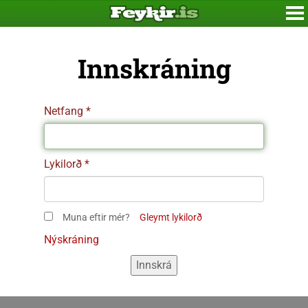
Innskráning
Netfang
Lykilorð
Muna eftir mér?
Gleymt lykilorð
Nýskráning