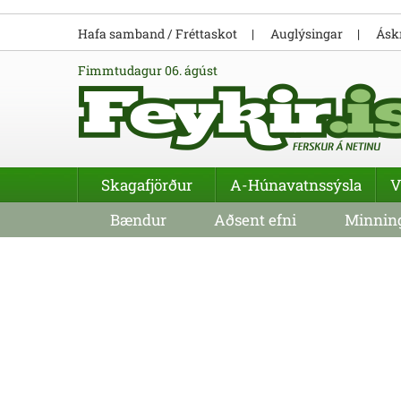
Hafa samband / Fréttaskot
Auglýsingar
Áskr
fimmtudagur 06. ágúst
Skagafjörður
A-Húnavatnssýsla
V
Bændur
Aðsent efni
Minning