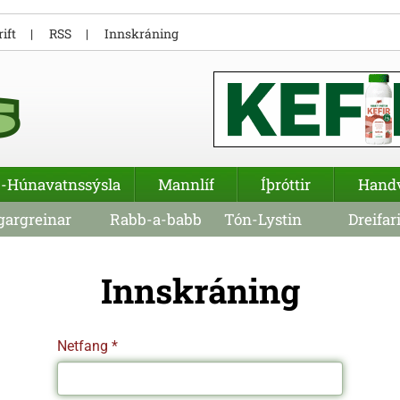
ift
RSS
Innskráning
-Húnavatnssýsla
Mannlíf
Íþróttir
Hand
argreinar
Rabb-a-babb
Tón-Lystin
Dreifar
Innskráning
Netfang