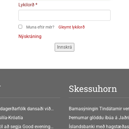
Lykilorð
Muna eftir mér?
Gleymt lykilorð
Nýskráning
V
Skessuhorn
dagerðarfólk dansaði við
Barnasýningin Tindátarnir ver
Bókasafni Akraness í dag ? tó
ilía-Króatía
Þernurnar glöddu íbúa á Jaðri
eftir Soffíu Björg
til að segja Good evening
Íslandsbanki með hagstæðas