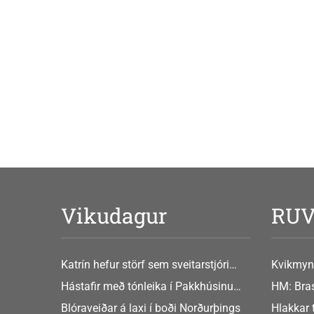
Vikudagur
RU
Katrín hefur störf sem sveitarstjóri
Kvikmyn
Þingeyjarsveitar
GusGus
Hástafir með tónleika í Pakkhúsinu
HM: Bras
Hafnarstræti 19
Blóraveiðar á laxi í boði Norðurþings
Hlakkar 