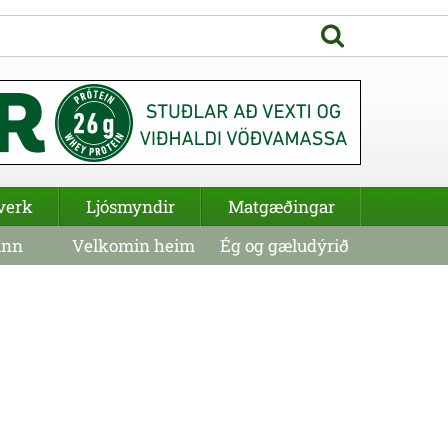
verk
Ljósmyndir
Matgæðingar
inn
Velkomin heim
Ég og gæludýrið