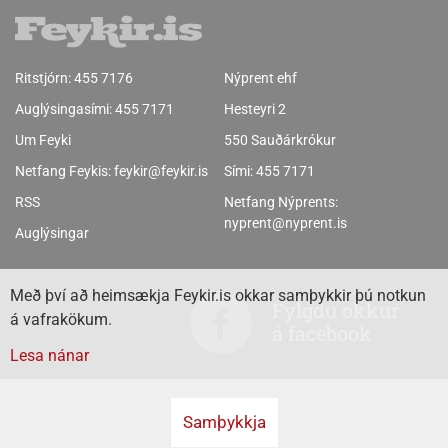
Ritstjórn:
455 7176
Nýprent ehf
Auglýsingasími:
455 7171
Hesteyri 2
Um Feyki
550 Sauðárkrókur
Netfang Feykis:
feykir@feykir.is
Sími:
455 7171
RSS
Netfang Nýprents:
nyprent@nyprent.is
Auglýsingar
Með því að heimsækja Feykir.is okkar samþykkir þú notkun
Fylgdu okkur
á vafrakökum.
á facebook
Lesa nánar
Samþykkja