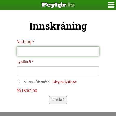
Innskráning
Netfang
Lykilorð
Muna eftir mér?
Gleymt lykilorð
Nýskráning