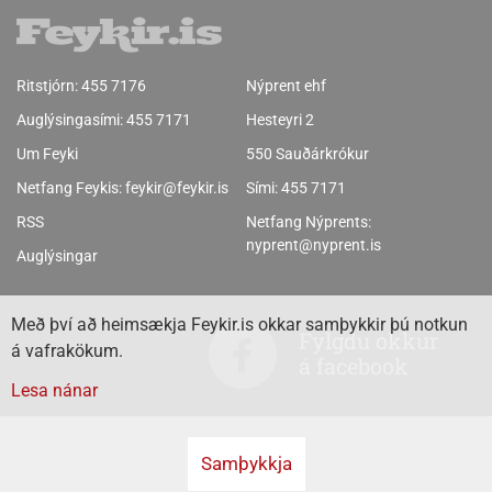
Ritstjórn:
455 7176
Nýprent ehf
Auglýsingasími:
455 7171
Hesteyri 2
Um Feyki
550 Sauðárkrókur
Netfang Feykis:
feykir@feykir.is
Sími:
455 7171
RSS
Netfang Nýprents:
nyprent@nyprent.is
Auglýsingar
Með því að heimsækja Feykir.is okkar samþykkir þú notkun
Fylgdu okkur
á vafrakökum.
á facebook
Lesa nánar
Samþykkja