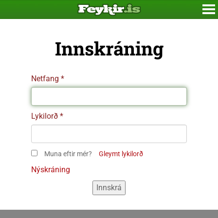
Innskráning
Netfang
Lykilorð
Muna eftir mér?
Gleymt lykilorð
Nýskráning