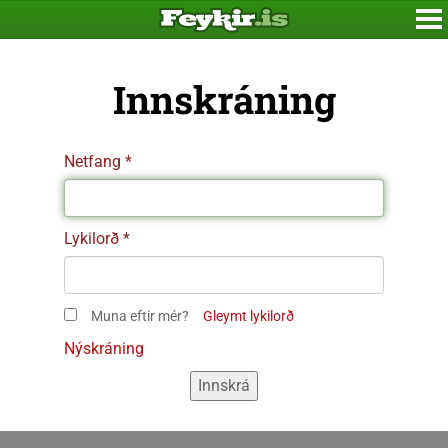
Innskráning
Netfang
Lykilorð
Muna eftir mér?
Gleymt lykilorð
Nýskráning