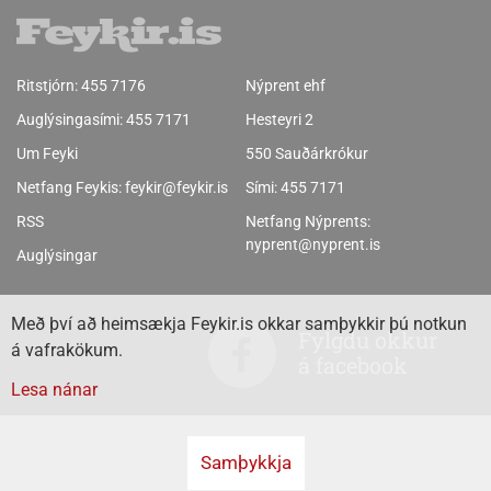
Ritstjórn:
455 7176
Nýprent ehf
Auglýsingasími:
455 7171
Hesteyri 2
Um Feyki
550 Sauðárkrókur
Netfang Feykis:
feykir@feykir.is
Sími:
455 7171
RSS
Netfang Nýprents:
nyprent@nyprent.is
Auglýsingar
Með því að heimsækja Feykir.is okkar samþykkir þú notkun
Fylgdu okkur
á vafrakökum.
á facebook
Lesa nánar
Samþykkja