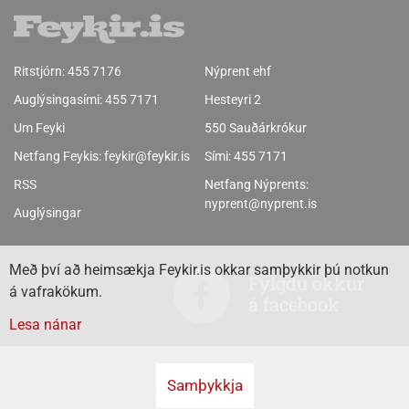
Ritstjórn:
455 7176
Nýprent ehf
Auglýsingasími:
455 7171
Hesteyri 2
Um Feyki
550 Sauðárkrókur
Netfang Feykis:
feykir@feykir.is
Sími:
455 7171
RSS
Netfang Nýprents:
nyprent@nyprent.is
Auglýsingar
Með því að heimsækja Feykir.is okkar samþykkir þú notkun
Fylgdu okkur
á vafrakökum.
á facebook
Lesa nánar
Samþykkja