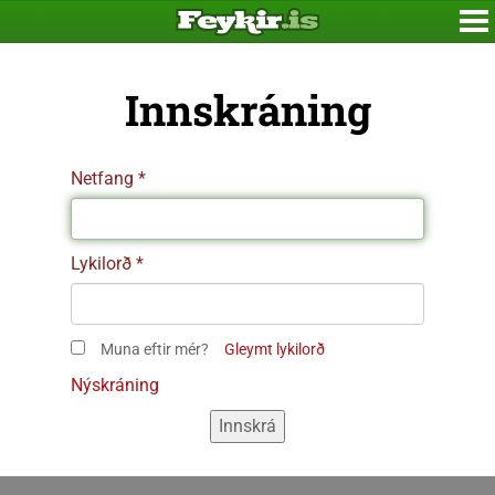
Innskráning
Netfang
Lykilorð
Muna eftir mér?
Gleymt lykilorð
Nýskráning