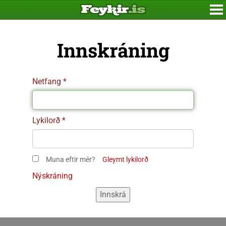
Innskráning
Netfang
Lykilorð
Muna eftir mér?
Gleymt lykilorð
Nýskráning