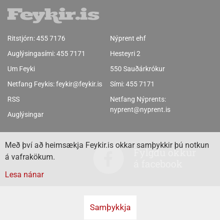
Ritstjórn:
455 7176
Nýprent ehf
Auglýsingasími:
455 7171
Hesteyri 2
Um Feyki
550 Sauðárkrókur
Netfang Feykis:
feykir@feykir.is
Sími:
455 7171
RSS
Netfang Nýprents:
nyprent@nyprent.is
Auglýsingar
Með því að heimsækja Feykir.is okkar samþykkir þú notkun
Fylgdu okkur
á vafrakökum.
á facebook
Lesa nánar
Samþykkja