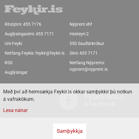
Ritstjórn:
455 7176
Nýprent ehf
Auglýsingasími:
455 7171
Hesteyri 2
Um Feyki
550 Sauðárkrókur
Netfang Feykis:
feykir@feykir.is
Sími:
455 7171
RSS
Netfang Nýprents:
nyprent@nyprent.is
Auglýsingar
Með því að heimsækja Feykir.is okkar samþykkir þú notkun
Fylgdu okkur
á vafrakökum.
á facebook
Lesa nánar
Samþykkja