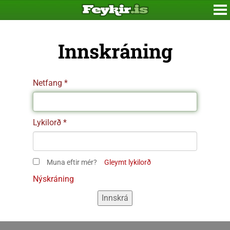
Innskráning
Netfang
Lykilorð
Muna eftir mér?
Gleymt lykilorð
Nýskráning