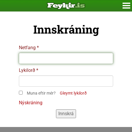
Innskráning
Netfang
Lykilorð
Muna eftir mér?
Gleymt lykilorð
Nýskráning