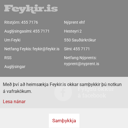
Ritstjórn:
455 7176
Nýprent ehf
Auglýsingasími:
455 7171
Hesteyri 2
Um Feyki
550 Sauðárkrókur
Netfang Feykis:
feykir@feykir.is
Sími:
455 7171
RSS
Netfang Nýprents:
nyprent@nyprent.is
Auglýsingar
Með því að heimsækja Feykir.is okkar samþykkir þú notkun
Fylgdu okkur
á vafrakökum.
á facebook
Lesa nánar
Samþykkja