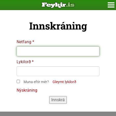
Innskráning
Netfang
Lykilorð
Muna eftir mér?
Gleymt lykilorð
Nýskráning