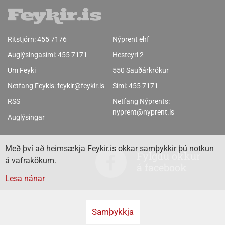
Ritstjórn:
455 7176
Nýprent ehf
Auglýsingasími:
455 7171
Hesteyri 2
Um Feyki
550 Sauðárkrókur
Netfang Feykis:
feykir@feykir.is
Sími:
455 7171
RSS
Netfang Nýprents:
nyprent@nyprent.is
Auglýsingar
Með því að heimsækja Feykir.is okkar samþykkir þú notkun
Fylgdu okkur
á vafrakökum.
á facebook
Lesa nánar
Samþykkja