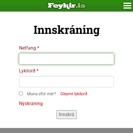
Innskráning
Netfang
Lykilorð
Muna eftir mér?
Gleymt lykilorð
Nýskráning