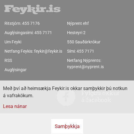
Ritstjórn:
455 7176
Nýprent ehf
Auglýsingasími:
455 7171
Hesteyri 2
Um Feyki
550 Sauðárkrókur
Netfang Feykis:
feykir@feykir.is
Sími:
455 7171
RSS
Netfang Nýprents:
nyprent@nyprent.is
Auglýsingar
Með því að heimsækja Feykir.is okkar samþykkir þú notkun
Fylgdu okkur
á vafrakökum.
á facebook
Lesa nánar
Samþykkja