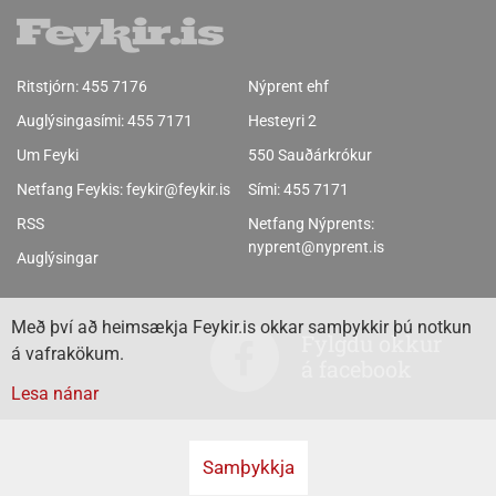
Ritstjórn:
455 7176
Nýprent ehf
Auglýsingasími:
455 7171
Hesteyri 2
Um Feyki
550 Sauðárkrókur
Netfang Feykis:
feykir@feykir.is
Sími:
455 7171
RSS
Netfang Nýprents:
nyprent@nyprent.is
Auglýsingar
Með því að heimsækja Feykir.is okkar samþykkir þú notkun
Fylgdu okkur
á vafrakökum.
á facebook
Lesa nánar
Samþykkja