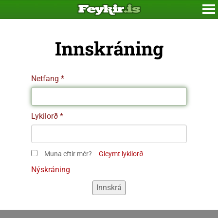
Innskráning
Netfang
Lykilorð
Muna eftir mér?
Gleymt lykilorð
Nýskráning