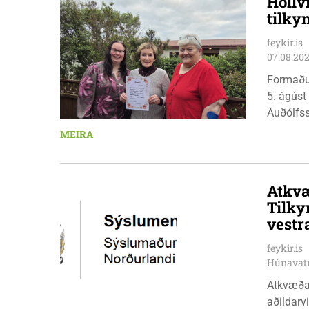
Hollv
tilky
feykir.is
07.08.20
Formaðu
5. ágúst
Auðólfs
á Auðkú
MEIRA
Sigurlau
höggbylg
Atkvæ
Tilky
vestr
feykir.is
Húnavat
Atkvæða
aðildarviðræður v