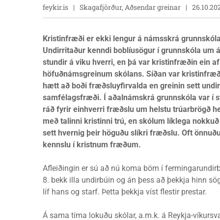
feykir.is
Skagafjörður, Aðsendar greinar
26.10.20
Kristinfræði er ekki lengur á námsskrá grunnskól
Undirritaður kenndi boblíusögur í grunnskóla um á
stundir á viku hverri, en þá var kristinfræðin ein af
höfuðnámsgreinum skólans. Síðan var kristinfræ
hætt að boði fræðsluyfirvalda en greinin sett undir
samfélagsfræði. Í aðalnámskrá grunnskóla var í s
ráð fyrir einhverri fræðslu um helstu trúarbrögð h
með talinni kristinni trú, en skólum líklega nokkuð 
sett hvernig þeir höguðu slíkri fræðslu. Oft önnuð
kennslu í kristnum fræðum.
Afleiðingin er sú að nú koma börn í fermingarundir
8. bekk illa undirbúin og án þess að þekkja hinn sö
líf hans og starf. Þetta þekkja víst flestir prestar.
Á sama tíma lokuðu skólar, a.m.k. á Reykja-víkursvæð