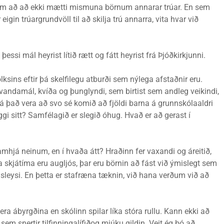
ndum að að ekki mætti mismuna börnum annarar trúar. En sem
igin trúargrundvöll til að skilja trú annarra, vita hvar við
ssi mál heyrist lítið rætt og fátt heyrist frá Þjóðkirkjunni.
sins eftir þá skelfilegu atburði sem nýlega afstaðnir eru.
vandamál, kvíða og þunglyndi, sem birtist sem andleg veikindi,
á það vera að svo sé komið að fjöldi barna á grunnskólaaldri
ggi sitt? Samfélagið er slegið óhug. Hvað er að gerast í
ramhjá neinum, en í hvaða átt? Hraðinn fer vaxandi og áreitið,
a skjátíma eru augljós, þar eru börnin að fást við ýmislegt sem
gisleysi. En þetta er stafræna tæknin, við hana verðum við að
era ábyrgðina en skólinn spilar líka stóra rullu. Kann ekki að
 sem snertir tilfinningalífiðog mjúku gildin. Veit ég þó að