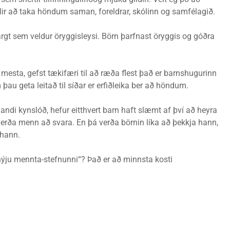
llir að taka höndum saman, foreldrar, skólinn og samfélagið.
argt sem veldur öryggisleysi. Börn þarfnast öryggis og góðra
mesta, gefst tækifæri til að ræða flest það er barnshugurinn
þau geta leitað til síðar er erfiðleika ber að höndum.
andi kynslóð, hefur eitthvert barn haft slæmt af því að heyra
 verða menn að svara. En þá verða börnin líka að þekkja hann,
 hann.
 „nýju mennta-stefnunni“? Það er að minnsta kosti