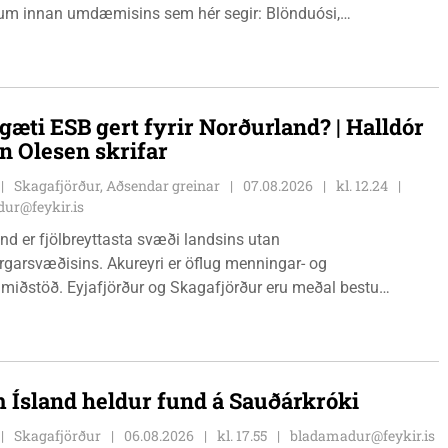
m innan umdæmisins sem hér segir: Blönduósi,
fstofu, Hnjúkabyggð 33, Blönduósi, virka daga, kl. 09:00 -
auðárkróki, sýsluskrifstofu, Suðurgötu 1, Sauðárkróki, virka
. 09:00 - 15:00. Hvammstanga, ráðhúsi Húnaþings vestra að
angabraut 5, Hvammstanga, mánudaga - fimmtudaga kl.
gæti ESB gert fyrir Norðurland? | Halldór
14:00 og föstudaga kl. 10:00 - 12:00. Skagaströnd,
n Olesen skrifar
sluhúsi að Túnbraut 1-3, Skagaströnd, mánudaga -
ga kl. 09:00 - 12:00 og 13:00 - 15:00, frá og með
Skagafjörður, Aðsendar greinar
07.08.2026
kl. 12.24
inum 17. ágúst 2026.
ur@feykir.is
nd er fjölbreyttasta svæði landsins utan
garsvæðisins. Akureyri er öflug menningar- og
miðstöð. Eyjafjörður og Skagafjörður eru meðal bestu
ðarsvæða landsins. Dalvík, Siglufjörður og Húsavík byggja á
vegi og ferðaþjónustu. Og víða á svæðinu er verið að þróa
efni og nýsköpun.
 Ísland heldur fund á Sauðárkróki
Skagafjörður
06.08.2026
kl. 17.55
bladamadur@feykir.is