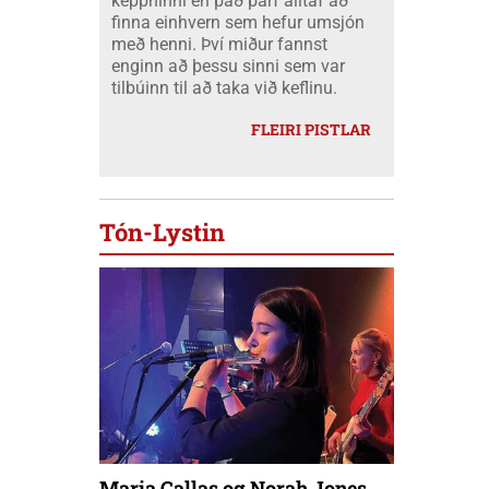
keppninni en það þarf alltaf að
finna einhvern sem hefur umsjón
með henni. Því miður fannst
enginn að þessu sinni sem var
tilbúinn til að taka við keflinu.
FLEIRI PISTLAR
Tón-Lystin
Maria Callas og Norah Jones