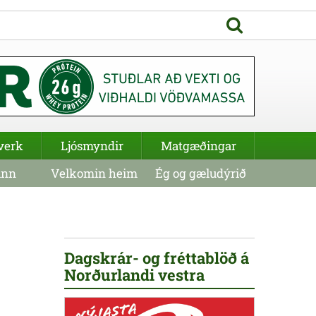
verk
Ljósmyndir
Matgæðingar
inn
Velkomin heim
Ég og gæludýrið
Dagskrár- og fréttablöð á
Norðurlandi vestra