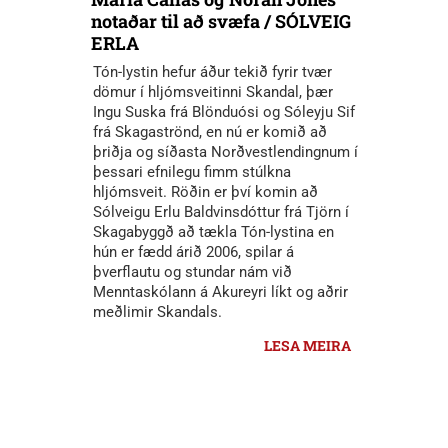
notaðar til að svæfa / SÓLVEIG
ERLA
Tón-lystin hefur áður tekið fyrir tvær
dömur í hljómsveitinni Skandal, þær
Ingu Suska frá Blönduósi og Sóleyju Sif
frá Skagaströnd, en nú er komið að
þriðja og síðasta Norðvestlendingnum í
þessari efnilegu fimm stúlkna
hljómsveit. Röðin er því komin að
Sólveigu Erlu Baldvinsdóttur frá Tjörn í
Skagabyggð að tækla Tón-lystina en
hún er fædd árið 2006, spilar á
þverflautu og stundar nám við
Menntaskólann á Akureyri líkt og aðrir
meðlimir Skandals.
LESA MEIRA