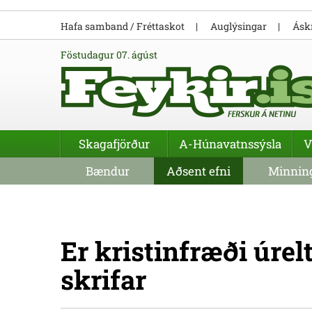
Hafa samband / Fréttaskot
Auglýsingar
Áskr
föstudagur 07. ágúst
Skagafjörður
A-Húnavatnssýsla
V
Bændur
Aðsent efni
Minning
Er kristinfræði úrel
skrifar