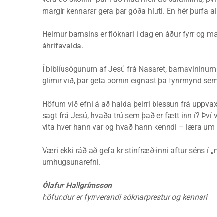
margir kennarar gera þar góða hluti. En hér þurfa a
Heimur barnsins er flóknari í dag en áður fyrr og m
áhrifavalda.
Í biblíusögunum af Jesú frá Nasaret, barnavininum 
glímir við, þar geta börnin eignast þá fyrirmynd sem 
Höfum við efni á að halda þeirri blessun frá uppvax
sagt frá Jesú, hvaða trú sem það er fætt inn í? Því
vita hver hann var og hvað hann kenndi – læra um
Væri ekki ráð að gefa kristinfræð-inni aftur séns í
umhugsunarefni.
Ólafur Hallgrímsson
höfundur er fyrrverandi
sóknarprestur og kennari