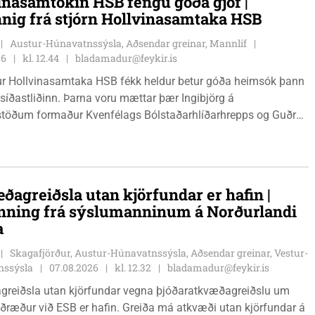
inasamtökin HSB fengu góða gjöf |
nnig frá stjórn Hollvinasamtaka HSB
Austur-Húnavatnssýsla, Aðsendar greinar, Mannlíf
26
kl. 12.44
bladamadur@feykir.is
r Hollvinasamtaka HSB fékk heldur betur góða heimsók þann
 síðastliðinn. Þarna voru mættar þær Ingibjörg á
stöðum formaður Kvenfélags Bólstaðarhlíðarhrepps og Guðrún
lu formaður Kvenfélags Svínavatnshrepps. Afhentu þær
gu Þóru gjafabréf að upphæð kr: 737.800 upp í kaup á
jutæki í aðstöðu sjúkraþjálfara.
ðagreiðsla utan kjörfundar er hafin |
nning frá sýslumanninum á Norðurlandi
a
Skagafjörður, Austur-Húnavatnssýsla, Aðsendar greinar, Vestur-
nssýsla
07.08.2026
kl. 12.32
bladamadur@feykir.is
greiðsla utan kjörfundar vegna þjóðaratkvæðagreiðslu um
ið ESB er hafin. Greiða má atkvæði utan kjörfundar á