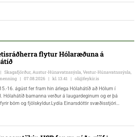
tisráðherra flytur Hólaræðuna á
átíð
Skagafjörður, Austur-Húnavatnssýsla, Vestur-Húnavatnssýsla,
g menning
07.08.2026
kl. 13.41
oli@feykir.is
15.-16. ágúst fer fram hin árlega Hólahátíð að Hólum í
l. Hólahátíð barnanna verður á laugardeginum og er þá
fyrir börn og fjölskyldur.Lydía Einarsdóttir svæðisstjóri
mála og Karl Lúðvíksson íþróttakennari sjá um dagskrána.