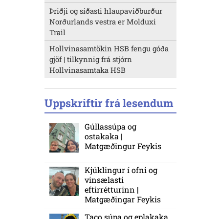
Þriðji og síðasti hlaupaviðburður
Norðurlands vestra er Molduxi
Trail
Hollvinasamtökin HSB fengu góða
gjöf | tilkynnig frá stjórn
Hollvinasamtaka HSB
Uppskriftir frá lesendum
Gúllassúpa og
ostakaka |
Matgæðingur Feykis
Kjúklingur í ofni og
vinsælasti
eftirrétturinn |
Matgæðingar Feykis
Taco súpa og eplakaka