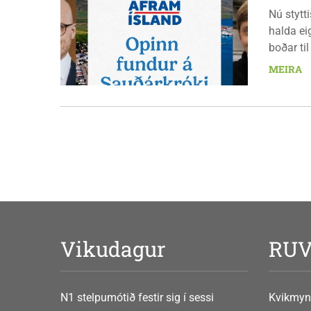
Nú stytt
halda ei
boðar ti
laugarda
MEIRA
er nauðs
Vikudagur
RU
N1 stelpumótið festir sig í sessi
Kvikmyn