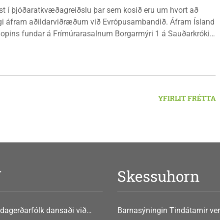
ist í þjóðaratkvæðagreiðslu þar sem kosið eru um hvort að
gi áfram aðildarviðræðum við Evrópusambandið. Áfram Ísland
l opins fundar á Frímúrarasalnum Borgarmýri 1 á Sauðarkróki,
ginn 8. ágúst kl. 17:30. Fundurinn er öllum opinn en skráning
ynleg.
YFIRLIT FRÉTTA
V
Skessuhorn
dagerðarfólk dansaði við
Barnasýningin Tindátarnir ver