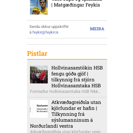
| Matgæðingar Feykis
Sendu okkur uppskriftir
MEIRA
á
feykir@feykir.is
Pistlar
Hollvinasamtökin HSB
fengu góða gjöf |
tilkynnig frá stjórn
Hollvinasamtaka HSB
Formaður Hollvinasamtaka HSB fékk
heldur betur góða heimsók þann 5.
Atkvæðagreiðsla utan
ágúst síðastliðinn. Þarna voru mættar
kjörfundar er hafin |
þær Ingibjörg á Auðólfsstöðum
Tilkynning frá
formaður Kvenfélags
sýslumanninum á
Bólstaðarhlíðarhrepps og Guðrún á
Norðurlandi vestra
Auðkúlu formaður Kvenfélags
Atkvæðagreiðsla utan kjörfundar vegna