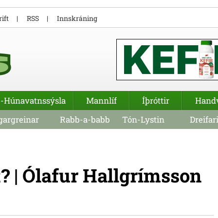
ift
RSS
Innskráning
-Húnavatnssýsla
Mannlíf
Íþróttir
Hand
argreinar
Rabb-a-babb
Tón-Lystin
Dreifar
t? | Ólafur Hallgrímsson