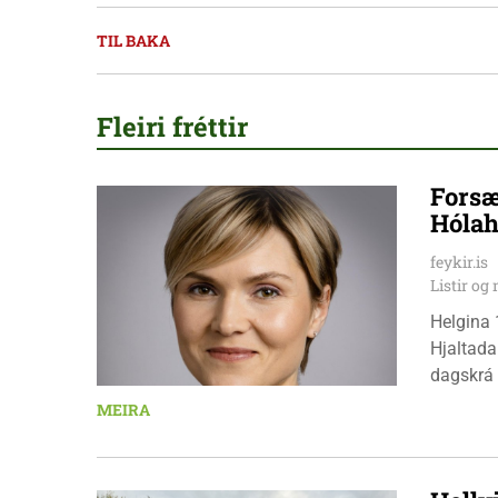
TIL BAKA
Fleiri fréttir
Forsæ
Hólah
feykir.is
Listir o
Helgina 
Hjaltada
dagskrá 
æskulýðs
MEIRA