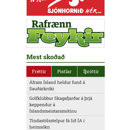
Mest skoðað
Fréttir
Pistlar
Íþróttir
Áfram Ísland heldur fund á
Sauðárkróki
Golfklúbbur Skagafjarðar á þrjá
keppendur á
Íslandsmeistaramótinu
Tindastólsstelpur fá lið ÍA í
heimsókn