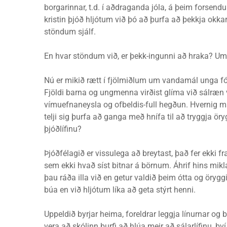
borgarinnar, t.d. í aðdraganda jóla, á þeim forse
kristin þjóð hljótum við þó að þurfa að þekkja okkar e
stöndum sjálf.
En hvar stöndum við, er þekk-ingunni að hraka? Um þe
Nú er mikið rætt í fjölmiðlum um vandamál unga fólk
Fjöldi barna og ungmenna virðist glíma við sálræn 
vímuefnaneysla og ofbeldis-full hegðun. Hvernig m
telji sig þurfa að ganga með hnífa til að tryggja öry
þjóðlífinu?
Þjóðfélagið er vissulega að breytast, það fer ekki f
sem ekki hvað síst bitnar á börnum. Áhrif hins mikl
þau ráða illa við en getur valdið þeim ótta og öryg
búa en við hljótum líka að geta stýrt henni.
Uppeldið byrjar heima, foreldrar leggja línurnar og b
vera að skólinn þurfi að hlúa meir að sálarlífinu, því