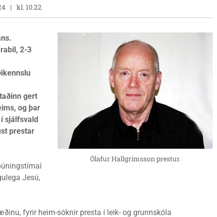
24
kl. 10.22
ans.
rabil, 2-3
ðikennslu
taðinn gert
eims, og þar
í sjálfsvald
ust prestar
Ólafur Hallgrímsson prestur.
búningstímaí
gulega Jesú,
inu, fyrir heim-sóknir presta í leik- og grunnskóla