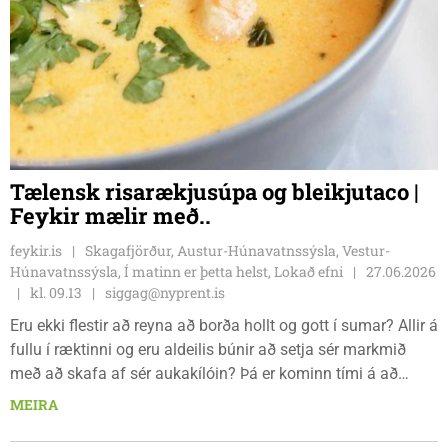
Tælensk risarækjusúpa og bleikjutaco |
Feykir mælir með..
feykir.is
Skagafjörður, Austur-Húnavatnssýsla, Vestur-
Húnavatnssýsla, Í matinn er þetta helst, Lokað efni
27.06.2026
kl. 09.13
siggag@nyprent.is
Eru ekki flestir að reyna að borða hollt og gott í sumar? Allir á
fullu í ræktinni og eru aldeilis búnir að setja sér markmið
með að skafa af sér aukakílóin? Þá er kominn tími á að
Feykir mæli með tveimur hollum og góðum réttum fyrir þá
MEIRA
sem hafa áhuga á að prufa eitthvað nýtt í kvöldmatinn. Fyrri
uppskriftin er matarmikil og bragðgóð súpa og seinni