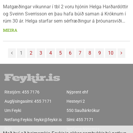
Matgæðingar vikunnar í tbl 2 voru hjónin Helga Harðardóttir
og Sveinn Sverrisson en þau hafa búið saman á Króknum í
rúm 30 ár. Helga starfar sem sérfræðingur á þróunarsviði
Byggðastofnunar og Sveinn starfar sem sjúkraþjálfari á
MEIRA
HSN. Þau eiga tvær uppkomnar dætur, Vigdísi og Elínu, sem
eru búsettar í Köben um þessar mundir.
1
2
3
4
5
6
7
8
9
10
Ritstjórn:
455 7176
Nýprent ehf
Auglýsingasími:
455 7171
Hesteyri 2
Um Feyki
550 Sauðárkrókur
Netfang Feykis:
feykir@feykir.is
Sími:
455 7171
RSS
Netfang Nýprents: