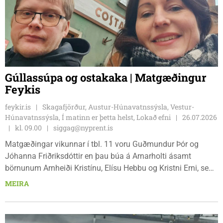
Gúllassúpa og ostakaka | Matgæðingur
Feykis
feykir.is
Skagafjörður, Austur-Húnavatnssýsla, Vestur-
Húnavatnssýsla, Í matinn er þetta helst, Lokað efni
26.07.2026
kl. 09.00
siggag@nyprent.is
Matgæðingar vikunnar í tbl. 11 voru Guðmundur Þór og
Jóhanna Friðriksdóttir en þau búa á Arnarholti ásamt
börnunum Arnheiði Kristínu, Elísu Hebbu og Kristni Erni, sem
er reyndar að mestu fluttur að heiman. Guðmundur er
MEIRA
húsasmíðameistari og starfar sem framkvæmdastjóri
trésmiðjunnar Stíganda á Blönduósi. Jóhanna er reiðkennari
og þjálfari og starfar heima á Arnarholti við þjálfun hrossa