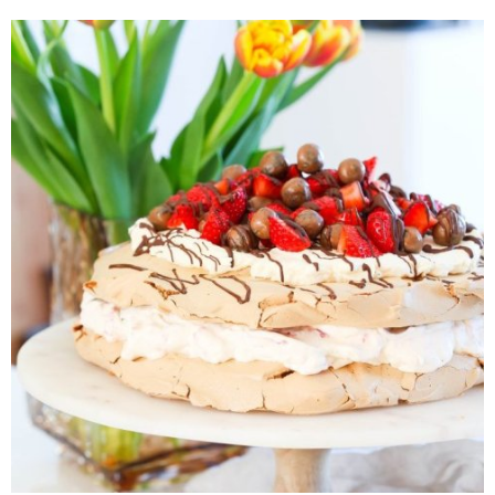
uppskriftin sameinar það besta úr íslenskri náttúru og
mexíkóskri matargerð. Uppskriftirnar eru af mbl.is sem og
myndirnar.