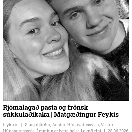
Rjómalagað pasta og frönsk
súkkulaðikaka | Matgæðingur Feykis
feykir.is
Skagafjörður, Austur-Húnavatnssýsla, Vestur-
Húnavatnssýsla, Í matinn er þetta helst, Lokað efni
28.06.2026