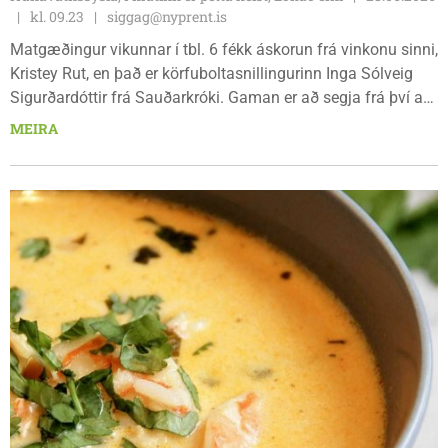
kl. 09.23
siggag@nyprent.is
Matgæðingur vikunnar í tbl. 6 fékk áskorun frá vinkonu sinni,
Kristey Rut, en það er körfuboltasnillingurinn Inga Sólveig
Sigurðardóttir frá Sauðarkróki. Gaman er að segja frá því að
Inga Sólveig var nú á dögunum að skrifa undir samning við
MEIRA
Tindastól fyrir komandi átök í haust. Inga Sólveig og
kærastinn hennar, Almar Atli Ólafsson frá Litla-Felli á
Skagaströnd, búa á Króknum. Almar Atli starfar hjá Þ.
Hansen en Inga Sólveig stundar nám í hjúkrunarfræði við
Háskólann á Akureyri.