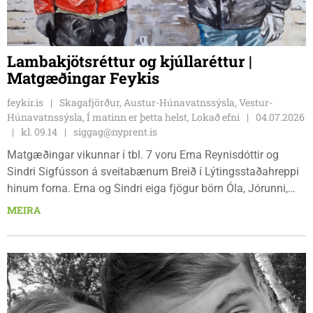
Lambakjötsréttur og kjúllaréttur |
Matgæðingar Feykis
feykir.is
Skagafjörður, Austur-Húnavatnssýsla, Vestur-
Húnavatnssýsla, Í matinn er þetta helst, Lokað efni
04.07.2026
kl. 09.14
siggag@nyprent.is
Matgæðingar vikunnar í tbl. 7 voru Erna Reynisdóttir og
Sindri Sigfússon á sveitabænum Breið í Lýtingsstaðahreppi
hinum forna. Erna og Sindri eiga fjögur börn Óla, Jórunni,
Arneyju, Sif og tengdabörnin Helgu, Baldur, Þórð og Daníel.
MEIRA
Barnabörn Ernu og Sindra eru níu talsins sem eru öll við
hestaheilsu og hvað getur maður beðið um meira, segir Erna
brosandi og bætir því við að það séu forréttindi að búa í
sveit.