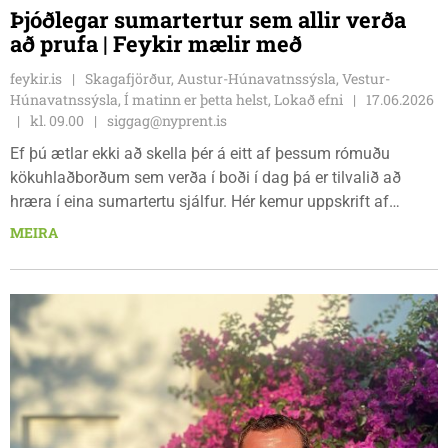
Þjóðlegar sumartertur sem allir verða
að prufa | Feykir mælir með
feykir.is
Skagafjörður, Austur-Húnavatnssýsla, Vestur-
Húnavatnssýsla, Í matinn er þetta helst, Lokað efni
17.06.2026
kl. 09.00
siggag@nyprent.is
Ef þú ætlar ekki að skella þér á eitt af þessum rómuðu
kökuhlaðborðum sem verða í boði í dag þá er tilvalið að
hræra í eina sumartertu sjálfur. Hér kemur uppskrift af
girnilegri marengstertu frá heimasíðunni gotterí og gersemar
MEIRA
þar sem nýja Bíó kroppið frá Nóa Siríus er notað í
uppskriftina. Seinni tertan er frá Alberteldar.is og er
rommkúluterta sem Álfhildur Jónsdóttir frá Ísafirði á
heiðurinn af. Nú er bara að setja á sig svuntuna og skella í
tertu. Njótið