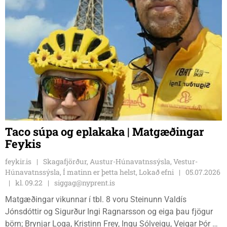
Taco súpa og eplakaka | Matgæðingar
Feykis
feykir.is
Skagafjörður, Austur-Húnavatnssýsla, Vestur-
Húnavatnssýsla, Í matinn er þetta helst, Lokað efni
05.07.2026
kl. 09.22
siggag@nyprent.is
Matgæðingar vikunnar í tbl. 8 voru Steinunn Valdís
Jónsdóttir og Sigurður Ingi Ragnarsson og eiga þau fjögur
börn; Brynjar Loga, Kristinn Frey, Ingu Sólveigu, Veigar Þór og