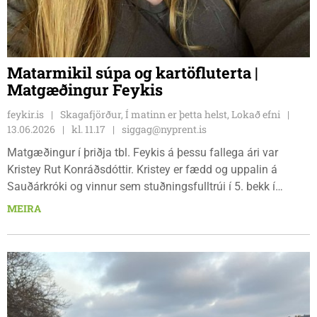
Matarmikil súpa og kartöfluterta |
Matgæðingur Feykis
feykir.is
Skagafjörður, Í matinn er þetta helst, Lokað efni
13.06.2026
kl. 11.17
siggag@nyprent.is
Matgæðingur í þriðja tbl. Feykis á þessu fallega ári var
Kristey Rut Konráðsdóttir. Kristey er fædd og uppalin á
Sauðárkróki og vinnur sem stuðningsfulltrúi í 5. bekk í
Árskóla. Einnig sækir hún fjarnám í HÍ þennan veturinn í
MEIRA
farsæld barna og er með BS í sálfræði. Kristey þekkja eflaust
margir eftir að hafa farið á leiksýningar í Bifröst en hún hefur
verið viðriðin Leikfélagi Sauðárkróks síðustu árin og situr í
varastjórn LS eins og staðan er í dag.