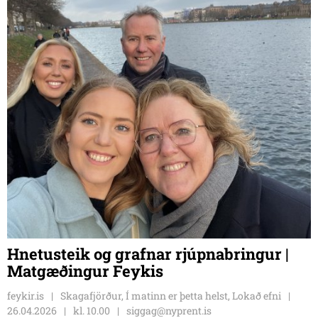
Hnetusteik og grafnar rjúpnabringur |
Matgæðingur Feykis
feykir.is
Skagafjörður, Í matinn er þetta helst, Lokað efni
26.04.2026
kl. 10.00
siggag@nyprent.is