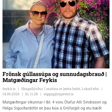
Frönsk gúllassúpa og sunnudagsbrauð |
Matgæðingar Feykis
feykir.is
Skagafjörður, Í matinn er þetta helst, Lokað efni
14.06.2026
kl. 11.28
siggag@nyprent.is
Matgæðingar vikunnar í tbl. 4 voru Ólafur Atli Sindrason og
Helga Sigurðardóttir en þau búa á Grófargili og eru bæði