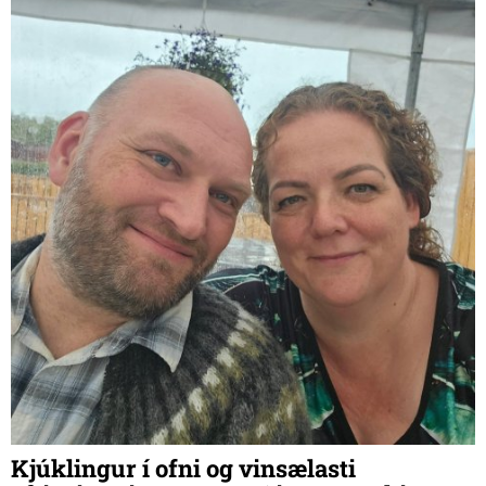
og reiðkennslu. Síðustu ár hafa þau unnið mikið að því að
bæta aðstöðu til þjálfunar hrossa og eru nú komin með gott
hesthús með pláss fyrir um 30 hross og góða reiðskemmu til
þjálfunar.
Kjúklingur í ofni og vinsælasti