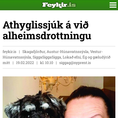
Athyglissjúk á við
alheimsdrottningu
feykir.is
Skagafjörður, Austur-Húnavatnssýsla, Vestur-
Húnavatnssýsla, SiggaSiggaSigga, Lokað efni, Ég og gæludýrið
mitt
19.02.2022
kl. 10.10
siggag@nyprent.is