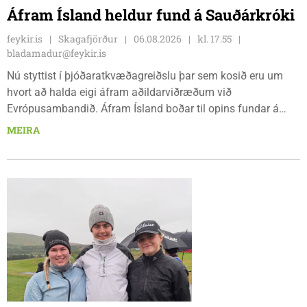
Áfram Ísland heldur fund á Sauðárkróki
feykir.is
Skagafjörður
06.08.2026
kl. 17.55
bladamadur@feykir.is
Nú styttist í þjóðaratkvæðagreiðslu þar sem kosið eru um
hvort að halda eigi áfram aðildarviðræðum við
Evrópusambandið. Áfram Ísland boðar til opins fundar á
Frímúrarasalnum Borgarmýri 1 á Sauðarkróki, laugardaginn
MEIRA
8. ágúst kl. 17:30. Fundurinn er öllum opinn en skráning er
nauðsynleg.