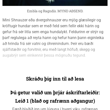
Embla og Ragndís. MYND AÐSEND.
Mini Shnauzer eða dvergshnauzer eru mjög glæsilegir og
kröftugir hundar sem er með feld sem fellir ekki hárin og
gefur frá sér litla sem enga hundalykt. Feldurinn er strýr og
þarf reglulega að reyta hann og hefur hann þann eiginleika
að hrinda frá sér vatni og óhreinindum. Þeir eru bæði
sjálfstæðir og forvitnir, eru með langt höfuð, skegg og
augabrýr sem einkennir þessa mögnuðu tegund.
Skráðu þig inn til að lesa
Þú getur valið um þrjár áskriftarleiðir:
Leið 1 (blað og rafrænn aðgangur)
Færð blaðið inn um lúguna í hverri viku, rafrænan