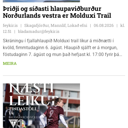
Þriðji og síðasti hlaupaviðburður
Norðurlands vestra er Molduxi Trail
feykir.is
Skagafjörður, Mannlíf, Lokað efni
06.08.2026
kl.
12.51
bladamadur@feykir.is
Skráningu í fjallahlaupið Molduxi trail líkur á miðnætti í
kvöld, fimmtudaginn 6. ágúst. Hlaupið sjálft er á morgun,
föstudaginn 7. ágúst og mun það hefjast kl. 17:00 fyrir þá
keppendur sem ætla sér 20 km em kl. 18:00 fyrir 12 km
MEIRA
hlauparana. Rásmarkið er fyrir aftan heimavist
fjölbrautaskólans en þar er líka komið í mark þannig
bæjarbúar og aðrir gestir eru hvött til þess að kíkja við og
styðja hlauparana áfram.