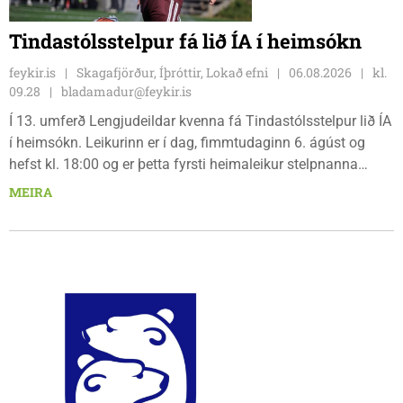
Tindastólsstelpur fá lið ÍA í heimsókn
feykir.is
Skagafjörður, Íþróttir, Lokað efni
06.08.2026
kl.
09.28
bladamadur@feykir.is
Í 13. umferð Lengjudeildar kvenna fá Tindastólsstelpur lið ÍA
í heimsókn. Leikurinn er í dag, fimmtudaginn 6. ágúst og
hefst kl. 18:00 og er þetta fyrsti heimaleikur stelpnanna
síðan 18. júlí. Spáin fyrir leikinn er fín, lítil háttar rigning og
MEIRA
tíu gráðu hiti, þannig að það er um að gera að klæða sig eftir
veðri og skella sér á völlinn.