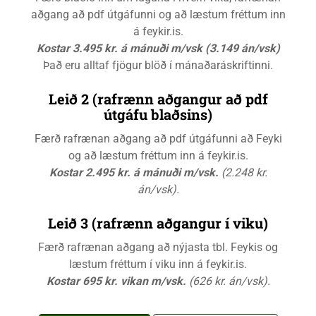
aðgang að pdf útgáfunni og að læstum fréttum inn
á feykir.is.
Kostar 3.495 kr. á mánuði m/vsk (3.149 án/vsk)
Það eru alltaf fjögur blöð í mánaðaráskriftinni.
Leið 2 (rafrænn aðgangur að pdf
útgáfu blaðsins)
Færð rafrænan aðgang að pdf útgáfunni að Feyki
og að læstum fréttum inn á feykir.is.
Kostar 2.495 kr. á mánuði m/vsk.
(2.248 kr.
án/vsk).
Leið 3 (rafrænn aðgangur í viku)
Færð rafrænan aðgang að nýjasta tbl. Feykis og
læstum fréttum í viku inn á feykir.is.
Kostar 695 kr. vikan m/vsk.
(626 kr. án/vsk).