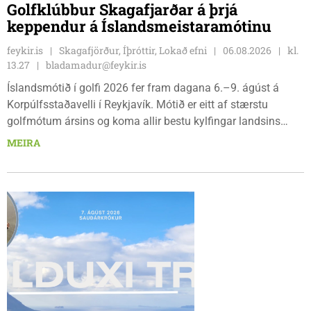
Golfklúbbur Skagafjarðar á þrjá
keppendur á Íslandsmeistaramótinu
feykir.is
Skagafjörður, Íþróttir, Lokað efni
06.08.2026
kl.
13.27
bladamadur@feykir.is
Íslandsmótið í golfi 2026 fer fram dagana 6.–9. ágúst á
Korpúlfsstaðavelli í Reykjavík. Mótið er eitt af stærstu
golfmótum ársins og koma allir bestu kylfingar landsins
saman til að sýna hæfileika sína. Golfklúbbur Skagafjarðar
MEIRA
sendir þrjár stelpur til leiks í ár: þær Önnu Karen Hjartardóttir,
Dagbjörtu Sísí Einarsdóttur, sem er nýkrýndur klúbbmeistari
GSS, og Unu Karen Guðmundsdóttur.