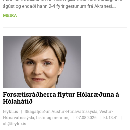
ágúst og endaði hann 2-4 fyrir gestunum frá Akranesi.
Tindastólsliðið frumsýndi tvo nýja leikmenn en þær dönsku
MEIRA
Cecilie Lillesoe Esbak Pedersen og Sandra Pedersen eru
tvíburar.
Forsætisráðherra flytur Hólaræðuna á
Hólahátíð
feykir.is
Skagafjörður, Austur-Húnavatnssýsla, Vestur-
Húnavatnssýsla, Listir og menning
07.08.2026
kl. 13.41
oli@feykir.is