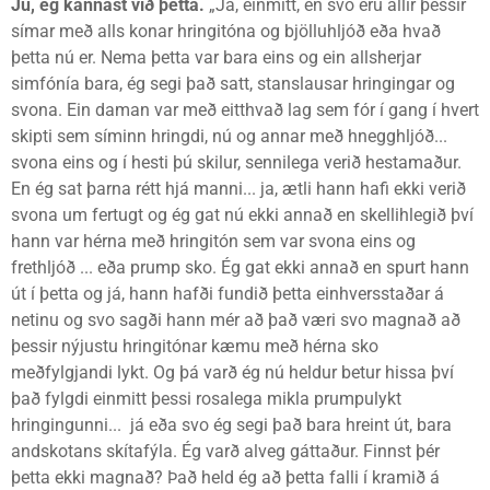
Jú, ég kannast við þetta.
„Já, einmitt, en svo eru allir þessir
símar með alls konar hringitóna og bjölluhljóð eða hvað
þetta nú er. Nema þetta var bara eins og ein allsherjar
simfónía bara, ég segi það satt, stanslausar hringingar og
svona. Ein daman var með eitthvað lag sem fór í gang í hvert
skipti sem síminn hringdi, nú og annar með hnegghljóð...
svona eins og í hesti þú skilur, sennilega verið hestamaður.
En ég sat þarna rétt hjá manni... ja, ætli hann hafi ekki verið
svona um fertugt og ég gat nú ekki annað en skellihlegið því
hann var hérna með hringitón sem var svona eins og
frethljóð ... eða prump sko. Ég gat ekki annað en spurt hann
út í þetta og já, hann hafði fundið þetta einhversstaðar á
netinu og svo sagði hann mér að það væri svo magnað að
þessir nýjustu hringitónar kæmu með hérna sko
meðfylgjandi lykt. Og þá varð ég nú heldur betur hissa því
það fylgdi einmitt þessi rosalega mikla prumpulykt
hringingunni... já eða svo ég segi það bara hreint út, bara
andskotans skítafýla. Ég varð alveg gáttaður. Finnst þér
þetta ekki magnað? Það held ég að þetta falli í kramið á