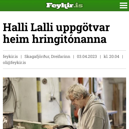
Halli Lalli uppgötvar
heim hringitónanna
feykir.is
Skagafjörður, Dreifarinn
03.04.2023
kl. 20.04
oli@feykir.is