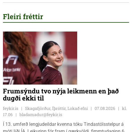
Fleiri fréttir
Frumsýndu tvo nýja leikmenn en það
dugði ekki til
feykir.is
Skagafjörður, Íþróttir, Lokað efni
07.08.2026
kl.
17.06
bladamadur@feykir.is
Í 13. umferð lengjudeildar kvenna tóku Tindastólsstelpur á
móti liði ÍA. Leikurinn fór fram í gærkvöldi, fimmtudaginn 6.