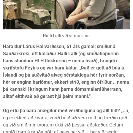
Halli Lalli við vinnu sína.
Haraldur Lárus Hallvarðsson, 61 árs gamall smiður á
Sauðárkróki, oft kallaður Halli Lalli (og smíðahópurinn
hans stundum HLH flokkurinn – nema hvað), hringdi í
skrifstofu Feykis og var bara kátur. „Það er gott að búa á
Íslandi og þá auðvitað alveg sérstaklega hér fyrir norðan,
hér er enginn barlómur, ekkert stríð, enginn ófriður... nema
þá kannski í kringum hann þarna dómsmálaráðherrann,
alltaf eitthvað að gerast hjá þeim manni.“
Og ertu þá bara ánægður með verðbólguna og allt hitt?
„Ja,
ég er ekkert að kvarta, vorið búið að vera milt og færðin góð
og við smiðirnir kvörtum ekki við þessar aðstæður. Getum
unnið fram á rauða nótt ef þess ber við ... ber við, segir