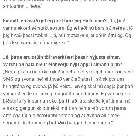
smiðurinn ...hehe.“
Einmitt, en hvað get ég gert fyrir þig Halli minn?
„Ja, það
var nú ekkert sérstakt sosum. Ég ætlaði nú bara að nefna við
þig hvað þessi tækni... já, nútímatæknin, er orðin ótrúleg. Og
þá ekki hvað síst símarnir sko.“
Já, þetta eru orðin töfraverkfæri þessir nýjustu símar.
Varstu að hala niður einhverju nýju appi í símann þinn?
„Nei, ég kann nú ekki mikið á þetta dót sko, get hringt og sent
SMS og svona, hef eitthvað verið að atast í að skipta um
hringitóna og svona, já þú veist... en ég skal nú segja þér það
vinur að ég lenti í alveg mögnuðu um daginn. Ég var hérna á
biðstofu fyrir sunnan sko, þurfti að láta skoða kjaftinn á mér
eins og gengur, skiptir ekki máli, en hérna við vorum þarna
átta eða tíu á biðstofunni saman og auðvitað allir með
símann í kjöltunni og höfuðin hangandi oní bringu.“