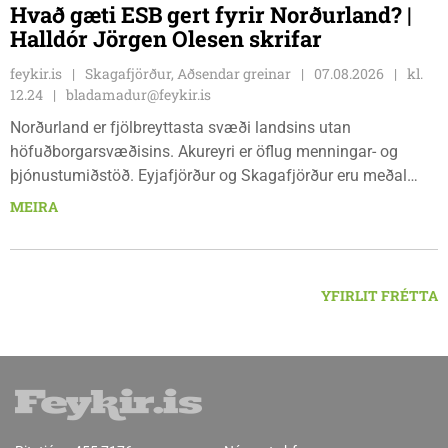
Hvað gæti ESB gert fyrir Norðurland? |
Halldór Jörgen Olesen skrifar
feykir.is
Skagafjörður, Aðsendar greinar
07.08.2026
kl.
12.24
bladamadur@feykir.is
Norðurland er fjölbreyttasta svæði landsins utan
höfuðborgarsvæðisins. Akureyri er öflug menningar- og
þjónustumiðstöð. Eyjafjörður og Skagafjörður eru meðal
bestu landbúnaðarsvæða landsins. Dalvík, Siglufjörður og
MEIRA
Húsavík byggja á sjávarútvegi og ferðaþjónustu. Og víða á
svæðinu er verið að þróa orkuverkefni og nýsköpun.
YFIRLIT FRÉTTA