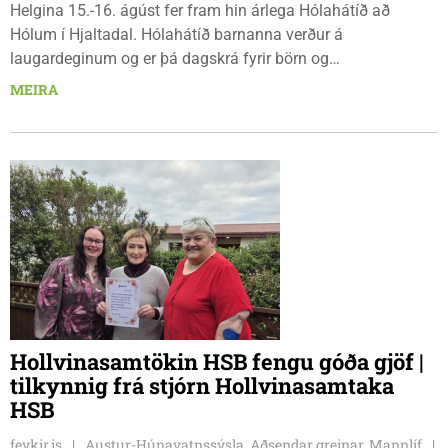
Helgina 15.-16. ágúst fer fram hin árlega Hólahátíð að
Hólum í Hjaltadal. Hólahátíð barnanna verður á
laugardeginum og er þá dagskrá fyrir börn og
fjölskyldur.Lydía Einarsdóttir svæðisstjóri æskulýðsmála og
MEIRA
Karl Lúðvíksson íþróttakennari sjá um dagskrána.
Hollvinasamtökin HSB fengu góða gjöf |
tilkynnig frá stjórn Hollvinasamtaka
HSB
feykir.is
Austur-Húnavatnssýsla, Aðsendar greinar, Mannlíf