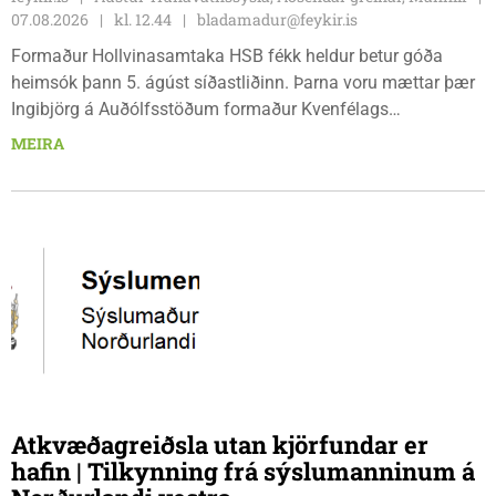
07.08.2026
kl. 12.44
bladamadur@feykir.is
Formaður Hollvinasamtaka HSB fékk heldur betur góða
heimsók þann 5. ágúst síðastliðinn. Þarna voru mættar þær
Ingibjörg á Auðólfsstöðum formaður Kvenfélags
Bólstaðarhlíðarhrepps og Guðrún á Auðkúlu formaður
MEIRA
Kvenfélags Svínavatnshrepps. Afhentu þær Sigurlaugu Þóru
gjafabréf að upphæð kr: 737.800 upp í kaup á
höggbylgjutæki í aðstöðu sjúkraþjálfara.
Atkvæðagreiðsla utan kjörfundar er
hafin | Tilkynning frá sýslumanninum á