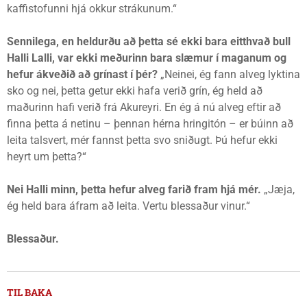
kaffistofunni hjá okkur strákunum.“
Sennilega, en heldurðu að þetta sé ekki bara eitthvað bull
Halli Lalli, var ekki meðurinn bara slæmur í maganum og
hefur ákveðið að grínast í þér?
„Neinei, ég fann alveg lyktina
sko og nei, þetta getur ekki hafa verið grín, ég held að
maðurinn hafi verið frá Akureyri. En ég á nú alveg eftir að
finna þetta á netinu – þennan hérna hringitón – er búinn að
leita talsvert, mér fannst þetta svo sniðugt. Þú hefur ekki
heyrt um þetta?“
Nei Halli minn, þetta hefur alveg farið fram hjá mér.
„Jæja,
ég held bara áfram að leita. Vertu blessaður vinur.“
Blessaður.
TIL BAKA