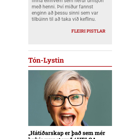
finna einhvern sem hefur umsjón
með henni. Því miður fannst
enginn að þessu sinni sem var
tilbúinn til að taka við keflinu.
FLEIRI PISTLAR
Tón-Lystin
„Hátíðarskap er það sem mér