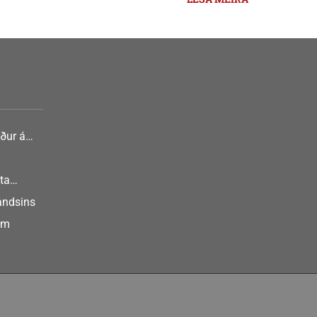
ður á
nlist
ta
landsins
um