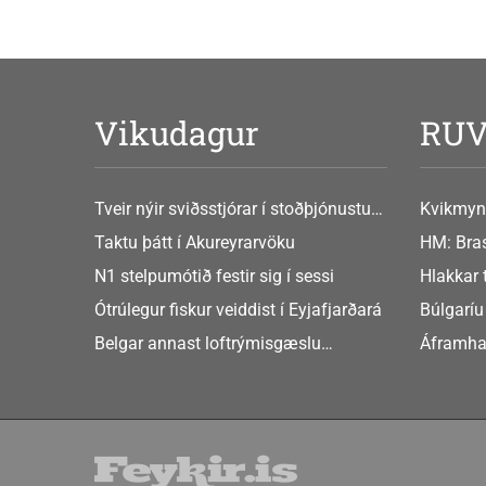
Vikudagur
RU
Tveir nýir sviðsstjórar í stoðþjónustu
Kvikmyn
og stjórnsýslu háskólans
GusGus
Taktu þátt í Akureyrarvöku
HM: Bras
N1 stelpumótið festir sig í sessi
Hlakkar 
Europe
Ótrúlegur fiskur veiddist í Eyjafjarðará
Búlgaríu
að Sche
Belgar annast loftrýmisgæslu
Áframha
Atlandshafsbandalagsins
hryðjuve