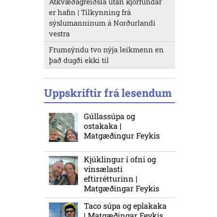
Atkvæðagreiðsla utan kjörfundar
er hafin | Tilkynning frá
sýslumanninum á Norðurlandi
vestra
Frumsýndu tvo nýja leikmenn en
það dugði ekki til
Uppskriftir frá lesendum
Gúllassúpa og
ostakaka |
Matgæðingur Feykis
Kjúklingur í ofni og
vinsælasti
eftirrétturinn |
Matgæðingar Feykis
Taco súpa og eplakaka
| Matgæðingar Feykis