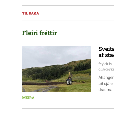
TIL BAKA
Fleiri fréttir
Sveita
af sta
feykir.is
oli@feyki
Áhangend
að sjá 
draumar 
og hóf j
MEIRA
sagði Ma
sjá að l