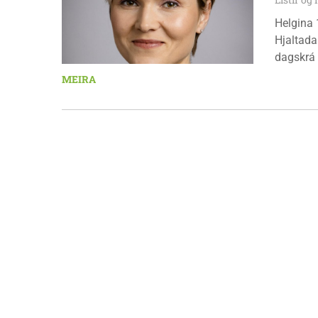
Helgina 
Hjaltada
dagskrá 
æskulýðs
MEIRA