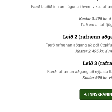
Færð blaðið inn um lúguna í hverri viku, raf
Kostar 3.495 kr. 
Það eru alltaf fjö
Leið 2 (rafrænn aðga
Færð rafrænan aðgang að pdf útgáfunn
Kostar 2.495 kr. á 
Leið 3 (rafr
Færð rafrænan aðgang að nýjasta tbl.
Kostar 695 kr. v
INNSKRÁNI