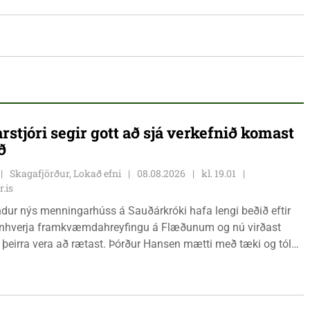
rstjóri segir gott að sjá verkefnið komast
ð
Skagafjörður, Lokað efni
08.08.2026
kl. 19.01
r.is
ur nýs menningarhúss á Sauðárkróki hafa lengi beðið eftir
einhverja framkvæmdahreyfingu á Flæðunum og nú virðast
þeirra vera að rætast. Þórður Hansen mætti með tæki og tól
arðvegsframkvæmdir vegna menningarhúss nú fyrir helgina og
gnús Barðdal sveitarstjóri það vera virkilega ánægjulegt að
oksins sé farið að vinna á svæðinu, þegar Feykir spurði hann út