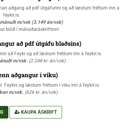
rænan aðgang að pdf útgáfunni og að læstum fréttum inn á
feykir.is.
á mánuði m/vsk (3.149 án/vsk)
gur blöð í mánaðaráskriftinni.
ngur að pdf útgáfu blaðsins)
i að Feyki og að læstum fréttum inn á feykir.is.
mánuði m/vsk.
(2.248 kr. án/vsk).
ænn aðgangur í viku)
 Feykis og læstum fréttum í viku inn á feykir.is.
ikan m/vsk.
(626 kr. án/vsk).
NG
KAUPA ÁSKRIFT