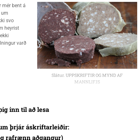
r mér bent á
n um
kki svo
m heyrist
ekki
lningur varð
Slátur. UPPSKRIFTIR OG MYND AF
MANNLIF.IS
ig inn til að lesa
um þrjár áskriftarleiðir:
 og rafrænn aðgangur)