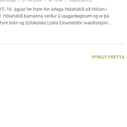
15.-16. ágúst fer fram hin árlega Hólahátíð að Hólum í
l. Hólahátíð barnanna verður á laugardeginum og er þá
fyrir börn og fjölskyldur.Lydía Einarsdóttir svæðisstjóri
mála og Karl Lúðvíksson íþróttakennari sjá um dagskrána.
YFIRLIT FRÉTTA