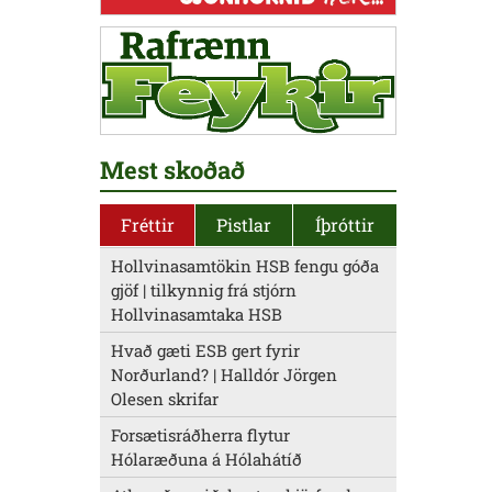
Mest skoðað
Fréttir
Pistlar
Íþróttir
Hollvinasamtökin HSB fengu góða
gjöf | tilkynnig frá stjórn
Hollvinasamtaka HSB
Hvað gæti ESB gert fyrir
Norðurland? | Halldór Jörgen
Olesen skrifar
Forsætisráðherra flytur
Hólaræðuna á Hólahátíð