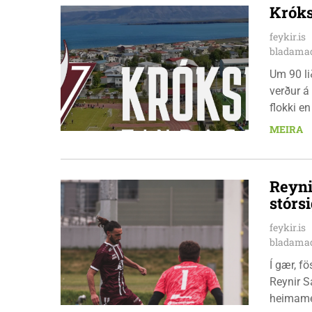
í málið.
Króks
feykir.is
bladamad
Um 90 li
verður á
flokki en
hófst í 
MEIRA
9. ágúst.
Reyni
stórs
feykir.is
bladamad
Í gær, f
Reynir S
heimamen