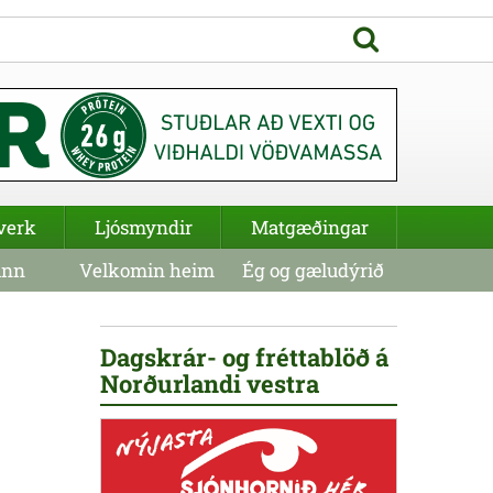
verk
Ljósmyndir
Matgæðingar
inn
Velkomin heim
Ég og gæludýrið
Dagskrár- og fréttablöð á
Norðurlandi vestra