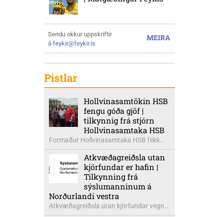
Sendu okkur uppskriftir
MEIRA
á
feykir@feykir.is
Pistlar
Hollvinasamtökin HSB
fengu góða gjöf |
tilkynnig frá stjórn
Hollvinasamtaka HSB
Formaður Hollvinasamtaka HSB fékk
heldur betur góða heimsók þann 5.
Atkvæðagreiðsla utan
ágúst síðastliðinn. Þarna voru mættar
kjörfundar er hafin |
þær Ingibjörg á Auðólfsstöðum
Tilkynning frá
formaður Kvenfélags
sýslumanninum á
Bólstaðarhlíðarhrepps og Guðrún á
Norðurlandi vestra
Auðkúlu formaður Kvenfélags
Atkvæðagreiðsla utan kjörfundar vegna
Svínavatnshrepps. Afhentu þær
þjóðaratkvæðagreiðslu um