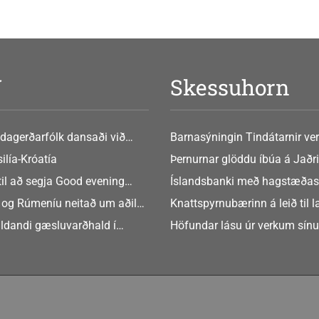
V
Skessuhorn
dagerðarfólk dansaði við
Barnasýningin Tindátarnir ver
Bókasafni Akraness í dag ? tó
ilía-Króatía
Þernurnar glöddu íbúa á Jaðri
eftir Soffíu Björg
til að segja Good evening
Íslandsbanki með hagstæðas
tilboðið
 og Rúmeníu neitað um aðild
Knattspyrnubærinn á leið til 
ngen
ldandi gæsluvarðhald í
Höfundar lásu úr verkum sín
rkamáli