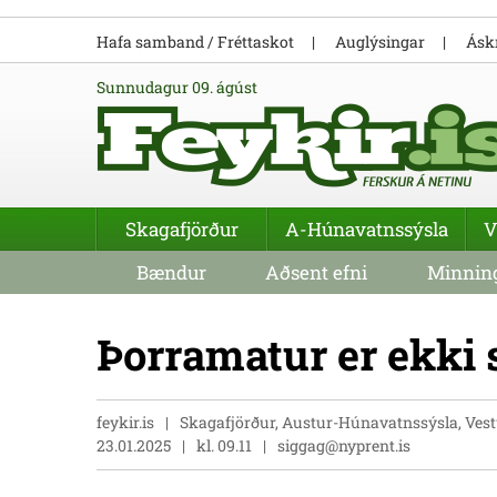
Hafa samband / Fréttaskot
Auglýsingar
Áskr
sunnudagur 09. ágúst
Skagafjörður
A-Húnavatnssýsla
V
Bændur
Aðsent efni
Minning
Þorramatur er ekki
feykir.is
Skagafjörður, Austur-Húnavatnssýsla, Vestu
23.01.2025
kl. 09.11
siggag@nyprent.is