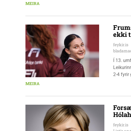
Stólunum
MEIRA
leikmann
Frums
ekki t
feykir.is
bladamad
Í 13. um
Leikurin
2-4 fyri
leikmenn
MEIRA
Pedersen
Forsæ
Hólah
feykir.is
Listir o