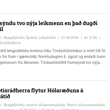
 í annað sætið. Tindastólsliðið frumsýndi jafnframt nýjan
 í leiknum.
ýndu tvo nýja leikmenn en það dugði
il
Skagafjörður, Íþróttir, Lokað efni
07.08.2026
kl. 17.06
ur@feykir.is
ferð lengjudeildar kvenna tóku Tindastólsstelpur á móti liði ÍA.
n fór fram í gærkvöldi, fimmtudaginn 6. ágúst og endaði hann
r gestunum frá Akranesi. Tindastólsliðið frumsýndi tvo nýja
 en þær dönsku Cecilie Lillesoe Esbak Pedersen og Sandra
 eru tvíburar.
tisráðherra flytur Hólaræðuna á
átíð
Skagafjörður, Austur-Húnavatnssýsla, Vestur-Húnavatnssýsla,
g menning
07.08.2026
kl. 13.41
oli@feykir.is