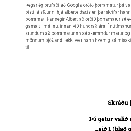
Þegar ég prufaði að Googla orðið þorramatur þá va
pistil á síðunni hjá alberteldar.is en þar skrifar han
þorramat. Þar segir Albert að orðið þorramatur sé e
gamalt í málinu, innan við hundrað ára. Í nútímanu
stundum að þorramaturinn sé skemmdur matur og 
mönnum bjóðandi, ekki veit hann hvernig sá misski
til.
Skráðu þ
Þú getur valið 
Leið 1 (blað