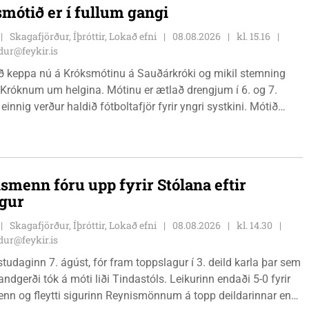
mótið er í fullum gangi
Skagafjörður, Íþróttir, Lokað efni
08.08.2026
kl. 15.16
ur@feykir.is
ð keppa nú á Króksmótinu á Sauðárkróki og mikil stemning
 Króknum um helgina. Mótinu er ætlað drengjum í 6. og 7.
 einnig verður haldið fótboltafjör fyrir yngri systkini. Mótið
gær, föstudaginn 7. ágúst og því lýkur á morgun, sunnudaginn
smenn fóru upp fyrir Stólana eftir
igur
Skagafjörður, Íþróttir, Lokað efni
08.08.2026
kl. 14.30
ur@feykir.is
östudaginn 7. ágúst, fór fram toppslagur í 3. deild karla þar sem
andgerði tók á móti liði Tindastóls. Leikurinn endaði 5-0 fyrir
n og fleytti sigurinn Reynismönnum á topp deildarinnar en