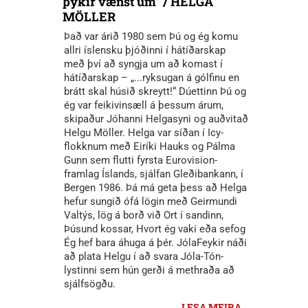
þykir vænst um“ / HELGA
MÖLLER
Það var árið 1980 sem Þú og ég komu
allri íslensku þjóðinni í hátíðarskap
með því að syngja um að komast í
hátíðarskap – „...ryksugan á gólfinu en
brátt skal húsið skreytt!“ Dúettinn Þú og
ég var feikivinsæll á þessum árum,
skipaður Jóhanni Helgasyni og auðvitað
Helgu Möller. Helga var síðan í Icy-
flokknum með Eiríki Hauks og Pálma
Gunn sem flutti fyrsta Eurovision-
framlag Íslands, sjálfan Gleðibankann, í
Bergen 1986. Þá má geta þess að Helga
hefur sungið ófá lögin með Geirmundi
Valtýs, lög á borð við Ort í sandinn,
Þúsund kossar, Hvort ég vaki eða sefog
Ég hef bara áhuga á þér. JólaFeykir náði
að plata Helgu í að svara Jóla-Tón-
lystinni sem hún gerði á methraða að
sjálfsögðu.
LESA MEIRA