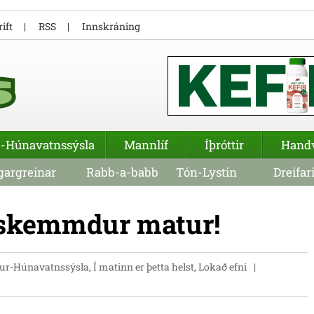
ift
RSS
Innskráning
-Húnavatnssýsla
Mannlíf
Íþróttir
Hand
argreinar
Rabb-a-babb
Tón-Lystin
Dreifar
 skemmdur matur!
r-Húnavatnssýsla, Í matinn er þetta helst, Lokað efni