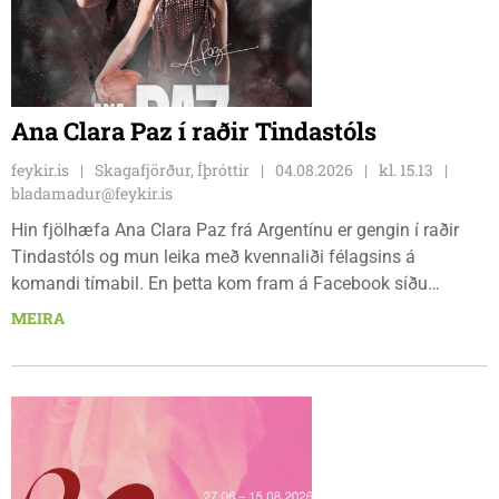
Ana Clara Paz í raðir Tindastóls
feykir.is
Skagafjörður, Íþróttir
04.08.2026
kl. 15.13
bladamadur@feykir.is
Hin fjölhæfa Ana Clara Paz frá Argentínu er gengin í raðir
Tindastóls og mun leika með kvennaliði félagsins á
komandi tímabil. En þetta kom fram á Facebook síðu
Körfuknattleiksdeildarinnar fyrr í dag. Paz þekkir íslenska
MEIRA
körfuboltann vel og kemur með mikilvæga reynslu inn í ungt
og metnaðarfullt lið Stólanna.