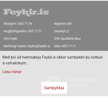
Ritstjórn:
455 7176
Nýprent ehf
Auglýsingasími:
455 7171
Hesteyri 2
Um Feyki
550 Sauðárkrókur
Netfang Feykis:
feykir@feykir.is
Sími:
455 7171
RSS
Netfang Nýprents:
Með því að heimsækja Feykir.is okkar samþykkir þú notkun
nyprent@nyprent.is
Auglýsingar
á vafrakökum.
Lesa nánar
Fylgdu okkur
á facebook
Samþykkja