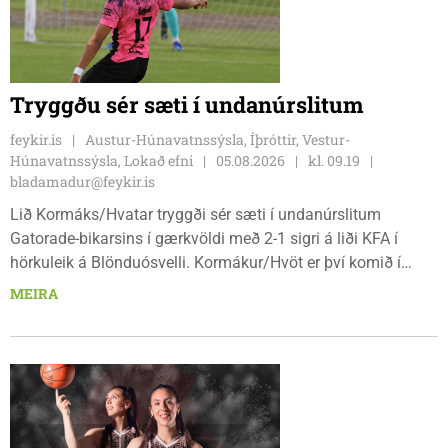
Tryggðu sér sæti í undanúrslitum
feykir.is
Austur-Húnavatnssýsla, Íþróttir, Vestur-
Húnavatnssýsla, Lokað efni
05.08.2026
kl. 09.19
bladamadur@feykir.is
Lið Kormáks/Hvatar tryggði sér sæti í undanúrslitum
Gatorade-bikarsins í gærkvöldi með 2-1 sigri á liði KFA í
hörkuleik á Blönduósvelli. Kormákur/Hvöt er því komið í
undanúrslitin annað árið í röð, en ásamt þeim verða
MEIRA
Álftnesingar, Haukar og Selfyssingar í pottinum þegar dregið
verður.