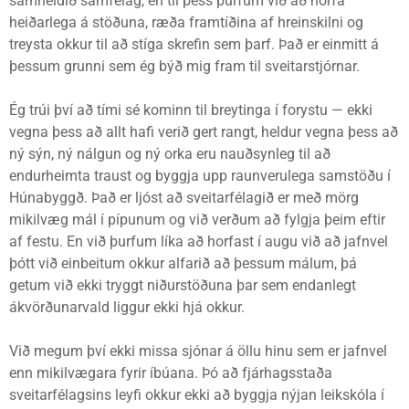
samheldið samfélag, en til þess þurfum við að horfa
heiðarlega á stöðuna, ræða framtíðina af hreinskilni og
treysta okkur til að stíga skrefin sem þarf. Það er einmitt á
þessum grunni sem ég býð mig fram til sveitarstjórnar.
Ég trúi því að tími sé kominn til breytinga í forystu — ekki
vegna þess að allt hafi verið gert rangt, heldur vegna þess að
ný sýn, ný nálgun og ný orka eru nauðsynleg til að
endurheimta traust og byggja upp raunverulega samstöðu í
Húnabyggð. Það er ljóst að sveitarfélagið er með mörg
mikilvæg mál í pípunum og við verðum að fylgja þeim eftir
af festu. En við þurfum líka að horfast í augu við að jafnvel
þótt við einbeitum okkur alfarið að þessum málum, þá
getum við ekki tryggt niðurstöðuna þar sem endanlegt
ákvörðunarvald liggur ekki hjá okkur.
Við megum því ekki missa sjónar á öllu hinu sem er jafnvel
enn mikilvægara fyrir íbúana. Þó að fjárhagsstaða
sveitarfélagsins leyfi okkur ekki að byggja nýjan leikskóla í