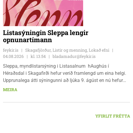
Listasýningin Sleppa lengir
opnunartímann
feykir.is
Skagafjörður, Listir og menning, Lokað efni
04.08.2026
kl. 13.54
bladamadur@feykir.is
Sleppa, myndlistarsýning i Listasalnum hAughús í
Héraðsdal i Skagafirði hefur verið framlengd um eina helgi.
Upprunalega átti sýningunni að ljúka 9. ágúst en nú hefur
opnunartíminn verið framlengdur til 15. ágúst. Opið er á
MEIRA
föstudögum og um helgar frá 13:00 til 18:00.
YFIRLIT FRÉTTA