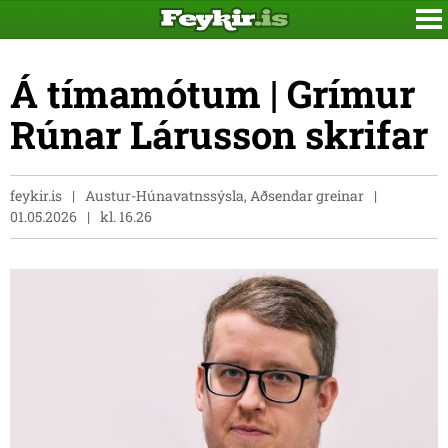
Á tímamótum | Grímur
Rúnar Lárusson skrifar
feykir.is
Austur-Húnavatnssýsla, Aðsendar greinar
01.05.2026
kl. 16.26