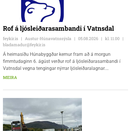
Rof á ljósleiðarasambandi í Vatnsdal
feykir.is
Austur-Húnavatnssýsla
05.08.2026
kl. 11.00
bladamadur@feykir.is
Á heimasíðu Húnabyggðar kemur fram að á morgun
fimmtudaginn 6. ágúst verður rof á ljósleiðarasambandi í
Vatnsdal vegna tengingar nýrrar ljósleiðaralagnar.
Ljósleiðarasambandið verður rofið á morgun fimmtudag
MEIRA
klukkan 9:00 í vestanverðum Vatnsdal.