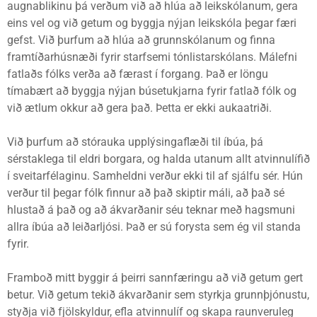
augnablikinu þá verðum við að hlúa að leikskólanum, gera
eins vel og við getum og byggja nýjan leikskóla þegar færi
gefst. Við þurfum að hlúa að grunnskólanum og finna
framtíðarhúsnæði fyrir starfsemi tónlistarskólans. Málefni
fatlaðs fólks verða að færast í forgang. Það er löngu
tímabært að byggja nýjan búsetukjarna fyrir fatlað fólk og
við ætlum okkur að gera það. Þetta er ekki aukaatriði.
Við þurfum að stórauka upplýsingaflæði til íbúa, þá
sérstaklega til eldri borgara, og halda utanum allt atvinnulífið
í sveitarfélaginu. Samheldni verður ekki til af sjálfu sér. Hún
verður til þegar fólk finnur að það skiptir máli, að það sé
hlustað á það og að ákvarðanir séu teknar með hagsmuni
allra íbúa að leiðarljósi. Það er sú forysta sem ég vil standa
fyrir.
Framboð mitt byggir á þeirri sannfæringu að við getum gert
betur. Við getum tekið ákvarðanir sem styrkja grunnþjónustu,
styðja við fjölskyldur, efla atvinnulíf og skapa raunveruleg