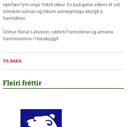
tækifæri fyrir unga fólkið okkar. En það gerist aðeins ef við
stöndum saman og tökum sameiginlega ábyrgð á
framtíðinni.
Grímur Rúnar Lárusson, oddviti Framsóknar og annarra
framfarasinna í Húnabyggð
TIL BAKA
Fleiri fréttir