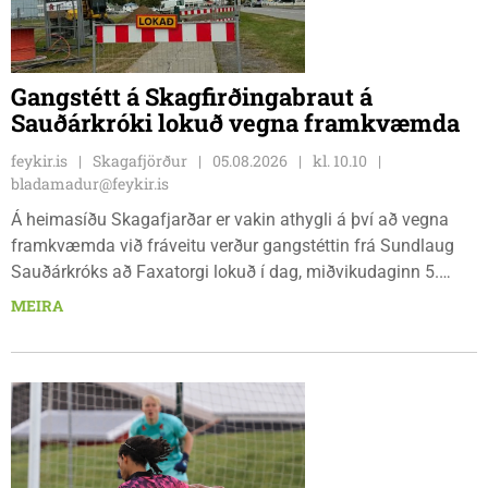
Gangstétt á Skagfirðingabraut á
Sauðárkróki lokuð vegna framkvæmda
feykir.is
Skagafjörður
05.08.2026
kl. 10.10
bladamadur@feykir.is
Á heimasíðu Skagafjarðar er vakin athygli á því að vegna
framkvæmda við fráveitu verður gangstéttin frá Sundlaug
Sauðárkróks að Faxatorgi lokuð í dag, miðvikudaginn 5.
ágúst, og á morgun, fimmtudaginn 6. ágúst.
MEIRA