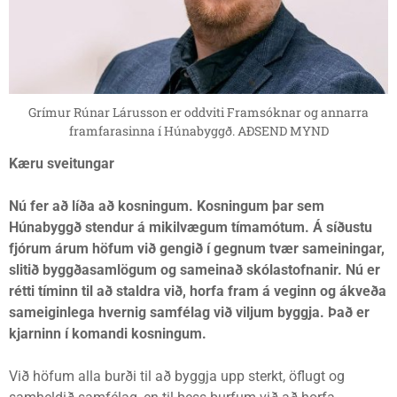
Grímur Rúnar Lárusson er oddviti Framsóknar og annarra
framfarasinna í Húnabyggð. AÐSEND MYND
Kæru sveitungar
Nú fer að líða að kosningum. Kosningum þar sem
Húnabyggð stendur á mikilvægum tímamótum. Á síðustu
fjórum árum höfum við gengið í gegnum tvær sameiningar,
slitið byggðasamlögum og sameinað skólastofnanir. Nú er
rétti tíminn til að staldra við, horfa fram á veginn og ákveða
sameiginlega hvernig samfélag við viljum byggja. Það er
kjarninn í komandi kosningum.
Við höfum alla burði til að byggja upp sterkt, öflugt og