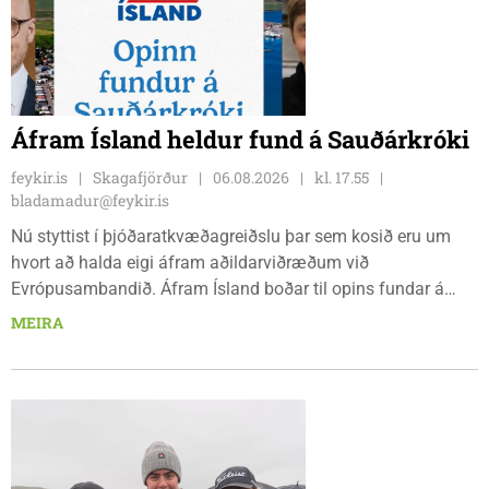
Áfram Ísland heldur fund á Sauðárkróki
feykir.is
Skagafjörður
06.08.2026
kl. 17.55
bladamadur@feykir.is
Nú styttist í þjóðaratkvæðagreiðslu þar sem kosið eru um
hvort að halda eigi áfram aðildarviðræðum við
Evrópusambandið. Áfram Ísland boðar til opins fundar á
Frímúrarasalnum Borgarmýri 1 á Sauðarkróki, laugardaginn
MEIRA
8. ágúst kl. 17:30. Fundurinn er öllum opinn en skráning er
nauðsynleg.