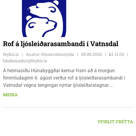
Rof á ljósleiðarasambandi í Vatnsdal
feykir.is
Austur-Húnavatnssýsla
05.08.2026
kl. 11.00
bladamadur@feykir.is
Á heimasíðu Húnabyggðar kemur fram að á morgun
fimmtudaginn 6. ágúst verður rof á ljósleiðarasambandi í
Vatnsdal vegna tengingar nýrrar ljósleiðaralagnar.
Ljósleiðarasambandið verður rofið á morgun fimmtudag
MEIRA
klukkan 9:00 í vestanverðum Vatnsdal.
YFIRLIT FRÉTTA