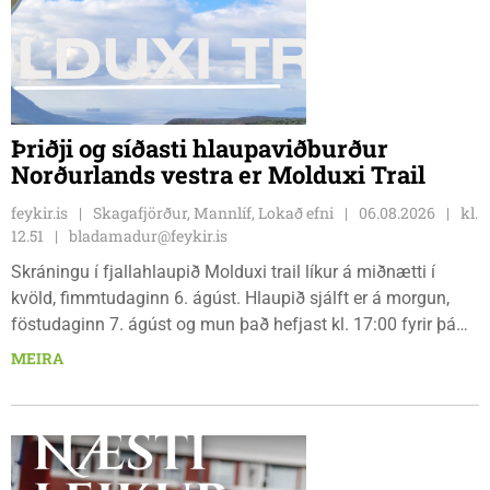
Þriðji og síðasti hlaupaviðburður
Norðurlands vestra er Molduxi Trail
feykir.is
Skagafjörður, Mannlíf, Lokað efni
06.08.2026
kl.
12.51
bladamadur@feykir.is
Skráningu í fjallahlaupið Molduxi trail líkur á miðnætti í
kvöld, fimmtudaginn 6. ágúst. Hlaupið sjálft er á morgun,
föstudaginn 7. ágúst og mun það hefjast kl. 17:00 fyrir þá
keppendur sem ætla sér 20 km em kl. 18:00 fyrir 12 km
MEIRA
hlauparana. Rásmarkið er fyrir aftan heimavist
fjölbrautaskólans en þar er líka komið í mark þannig
bæjarbúar og aðrir gestir eru hvött til þess að kíkja við og
styðja hlauparana áfram.