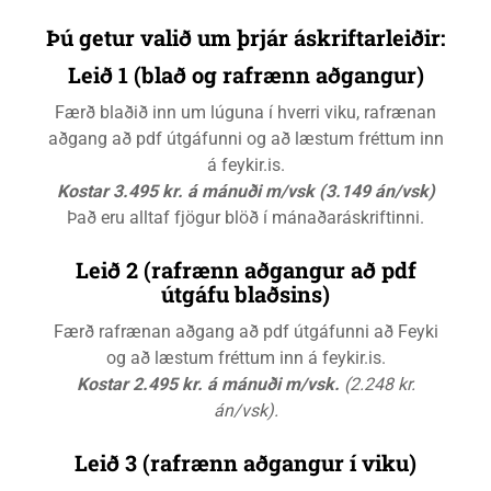
Þú getur valið um þrjár áskriftarleiðir:
Leið 1 (blað og rafrænn aðgangur)
Færð blaðið inn um lúguna í hverri viku, rafrænan
aðgang að pdf útgáfunni og að læstum fréttum inn
á feykir.is.
Kostar 3.495 kr. á mánuði m/vsk (3.149 án/vsk)
Það eru alltaf fjögur blöð í mánaðaráskriftinni.
Leið 2 (rafrænn aðgangur að pdf
útgáfu blaðsins)
Færð rafrænan aðgang að pdf útgáfunni að Feyki
og að læstum fréttum inn á feykir.is.
Kostar 2.495 kr. á mánuði m/vsk.
(2.248 kr.
án/vsk).
Leið 3 (rafrænn aðgangur í viku)