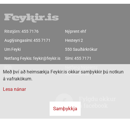
Ritstjórn:
455 7176
Nýprent ehf
Auglýsingasími:
455 7171
Hesteyri 2
Um Feyki
550 Sauðárkrókur
Netfang Feykis:
feykir@feykir.is
Sími:
455 7171
RSS
Netfang Nýprents:
Með því að heimsækja Feykir.is okkar samþykkir þú notkun
nyprent@nyprent.is
Auglýsingar
á vafrakökum.
Lesa nánar
Fylgdu okkur
á facebook
Samþykkja