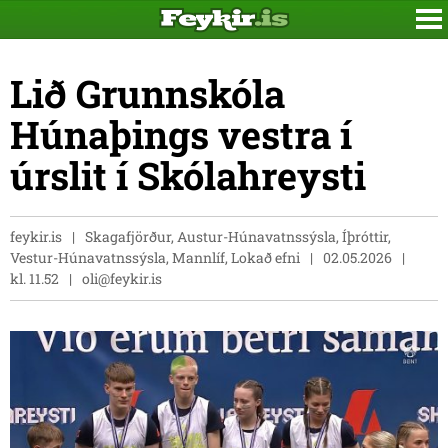
Lið Grunnskóla
Húnaþings vestra í
úrslit í Skólahreysti
feykir.is
Skagafjörður, Austur-Húnavatnssýsla, Íþróttir,
Vestur-Húnavatnssýsla, Mannlíf, Lokað efni
02.05.2026
kl. 11.52
oli@feykir.is