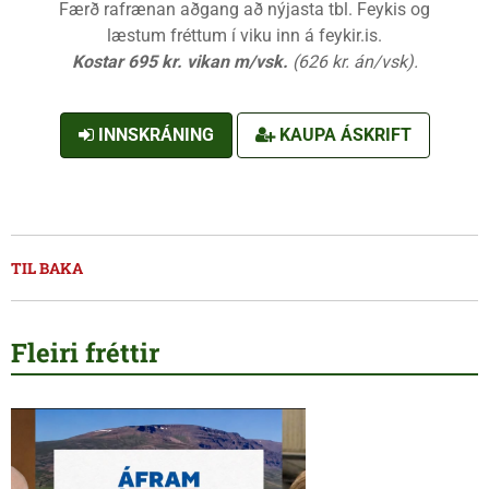
Færð rafrænan aðgang að nýjasta tbl. Feykis og
læstum fréttum í viku inn á feykir.is.
Kostar 695 kr. vikan m/vsk.
(626 kr. án/vsk).
INNSKRÁNING
KAUPA ÁSKRIFT
TIL BAKA
Fleiri fréttir