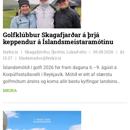
Golfklúbbur Skagafjarðar á þrjá
keppendur á Íslandsmeistaramótinu
feykir.is
Skagafjörður, Íþróttir, Lokað efni
06.08.2026
kl.
13.27
bladamadur@feykir.is
Íslandsmótið í golfi 2026 fer fram dagana 6.–9. ágúst á
Korpúlfsstaðavelli í Reykjavík. Mótið er eitt af stærstu
golfmótum ársins og koma allir bestu kylfingar landsins
saman til að sýna hæfileika sína. Golfklúbbur Skagafjarðar
MEIRA
sendir þrjár stelpur til leiks í ár: þær Önnu Karen Hjartardóttir,
Dagbjörtu Sísí Einarsdóttur, sem er nýkrýndur klúbbmeistari
GSS, og Unu Karen Guðmundsdóttur.