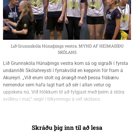
Lið Grunnskóla Húnaþings vestra. MYND AF HEIMASÍÐU
SKÓLANS
Lið Grunnskóla Húnaþings vestra kom sá og sigraði í fyrsta
undanriðli Skólahreysti í fyrrakvöld en keppnin fór fram á
Akureyri. „Við erum stolt og ánægð með þessa frábæru
nemendur sem hafa lagt hart að sér í allan vetur og
uppskera nú. Við hlökkum til að fylgjast með þeim á stóra
sviðinu í maí,“ segir í tilkynningu á vef skólans.
Skráðu þig inn til að lesa