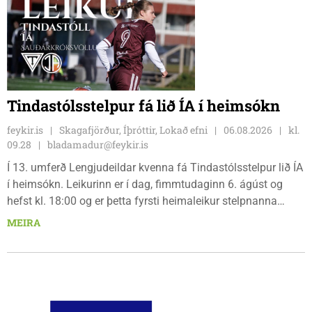
Tindastólsstelpur fá lið ÍA í heimsókn
feykir.is
Skagafjörður, Íþróttir, Lokað efni
06.08.2026
kl.
09.28
bladamadur@feykir.is
Í 13. umferð Lengjudeildar kvenna fá Tindastólsstelpur lið ÍA
í heimsókn. Leikurinn er í dag, fimmtudaginn 6. ágúst og
hefst kl. 18:00 og er þetta fyrsti heimaleikur stelpnanna
síðan 18. júlí. Spáin fyrir leikinn er fín, lítil háttar rigning og
MEIRA
tíu gráðu hiti, þannig að það er um að gera að klæða sig eftir
veðri og skella sér á völlinn.