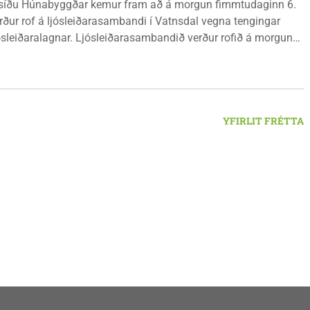
síðu Húnabyggðar kemur fram að á morgun fimmtudaginn 6.
rður rof á ljósleiðarasambandi í Vatnsdal vegna tengingar
jósleiðaralagnar. Ljósleiðarasambandið verður rofið á morgun
g klukkan 9:00 í vestanverðum Vatnsdal.
YFIRLIT FRÉTTA