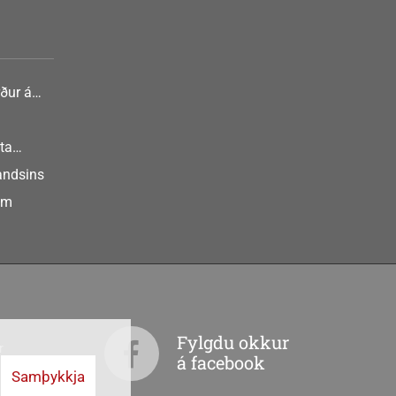
ður á
nlist
ta
landsins
um
Fylgdu okkur
r
á facebook
Samþykkja