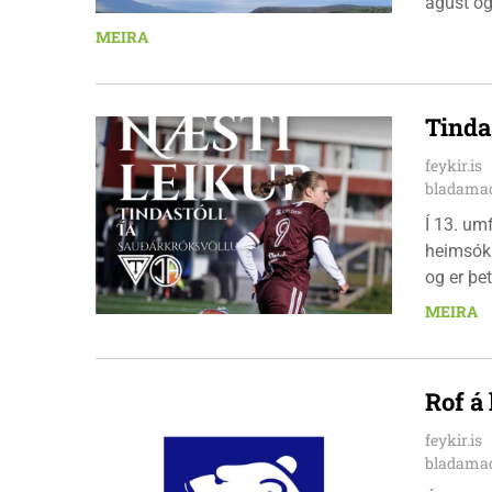
ágúst og
km em kl
MEIRA
heimavis
bæjarbúar
hlaupar
Tinda
feykir.is
bladamad
Í 13. um
heimsókn
og er þet
leikinn e
MEIRA
að gera a
Rof á
feykir.is
bladamad