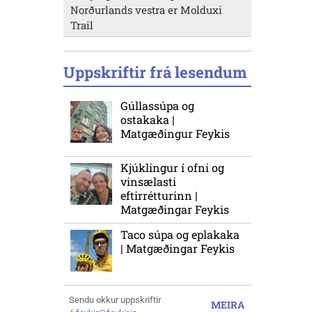
Norðurlands vestra er Molduxi
Trail
Uppskriftir frá lesendum
Gúllassúpa og
ostakaka |
Matgæðingur Feykis
Kjúklingur í ofni og
vinsælasti
eftirrétturinn |
Matgæðingar Feykis
Taco súpa og eplakaka
| Matgæðingar Feykis
Sendu okkur uppskriftir
MEIRA