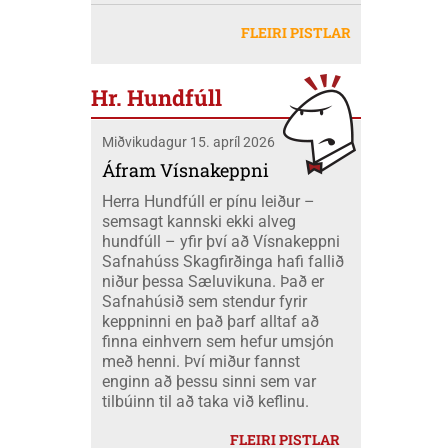
Akureyri, dagana 20-26 júlí. Eilífsbúar
Jóhannesdóttur Mobeck og Kari Elise
að freista okkar með okkar eigin
létu sig ekki vanta þangað og fóru átta
Mobeck kl. 15:00. Auk þess verður boðið
FLEIRI PISTLAR
peningum. Væri ekki nær að nota þá
skátar úr okkar félagi á mótið ásamt
upp á þátttökugjörninginn
fjármuni hér innanlands?
tveimur farastjórum þeim Hildi og Emil.
JÖKLAMJÓLK; krydd í straumi eftir
Við áttum einnig fólk í fjölskyldubúðum,
Borghildi Óskarsdóttur, Ósk
Hr. Hundfúll
fengum aukahendur til að aðstoða í
Vilhjálmsdóttur og Huldu Ragnhildi
"matartjaldinu" og síðan komu margir úr
Hjálmarsdóttur, kl.16:00.
Miðvikudagur 15. apríl 2026
félaginu okkar í heimsókn til okkar á
opna deginum. Landsmót skáta er
Áfram Vísnakeppni
stærsti viðburður skátahreyfingarinnar
Herra Hundfúll er pínu leiður –
og voru að þessu sinni um 1100
semsagt kannski ekki alveg
þátttakendur frá fjöldamörgum þjóðum
hundfúll – yfir því að Vísnakeppni
en flestir af erlendu skátunum komu frá
Safnahúss Skagfirðinga hafi fallið
Kanada eða um 400 skátar.
niður þessa Sæluvikuna. Það er
Safnahúsið sem stendur fyrir
keppninni en það þarf alltaf að
finna einhvern sem hefur umsjón
með henni. Því miður fannst
enginn að þessu sinni sem var
tilbúinn til að taka við keflinu.
FLEIRI PISTLAR