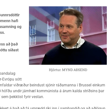
unnrsdóttir
rðmenn hafi
gusamning og
ss.
ess að það
óttu síðast
Hjörtur. MYND AÐSEND
sbandalag
r-Evrópu sótt
infaldar viðræður beindust sjónir ráðamanna í Brussel einkum
ið höfðu undir járnhæl kommúnista á árum kalda stríðsins þar
 sem þekktist fyrir vestan.
kkert á það að fá umrædd ríki inn í sambandið og að aðlögun