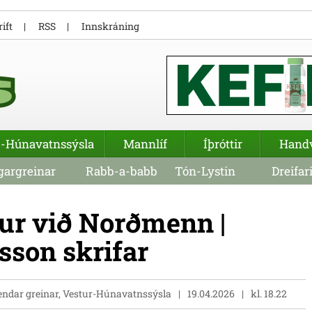
ift
RSS
Innskráning
-Húnavatnssýsla
Mannlíf
Íþróttir
Hand
argreinar
Rabb-a-babb
Tón-Lystin
Dreifar
ur við Norðmenn |
sson skrifar
endar greinar, Vestur-Húnavatnssýsla
19.04.2026
kl. 18.22