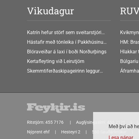
Vikudagur
RU
Katrín hefur störf sem sveitarstjóri
Kvikmyn
Þingeyjarsveitar
GusGus
Hástafir með tónleika í Pakkhúsinu
HM: Bras
Hafnarstræti 19
Blóraveiðar á laxi í boði Norðurþings
Hlakkar 
Europe
Kertafleyting við Leirutjörn
Búlgaríu
að Sche
Skemmtiferðaskipageirinn leggur
Áframha
áherslu á aukið samstarf við íslensk
hryðjuve
sveitarfélög
Ritstjórn:
455 7176
Auglýsingasími:
455 7171
U
Með því að he
Nýprent ehf
Hesteyri 2
550 Sauðárkrókur
Lesa nánar