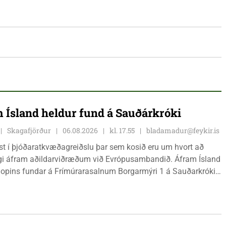
 Ísland heldur fund á Sauðárkróki
Skagafjörður
06.08.2026
kl. 17.55
bladamadur@feykir.is
ist í þjóðaratkvæðagreiðslu þar sem kosið eru um hvort að
gi áfram aðildarviðræðum við Evrópusambandið. Áfram Ísland
l opins fundar á Frímúrarasalnum Borgarmýri 1 á Sauðarkróki,
ginn 8. ágúst kl. 17:30. Fundurinn er öllum opinn en skráning
ynleg.