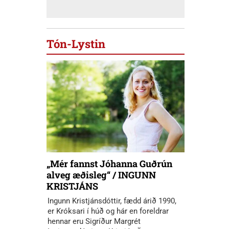
Tón-Lystin
„Mér fannst Jóhanna Guðrún
alveg æðisleg“ / INGUNN
KRISTJÁNS
Ingunn Kristjánsdóttir, fædd árið 1990,
er Króksari í húð og hár en foreldrar
hennar eru Sigríður Margrét