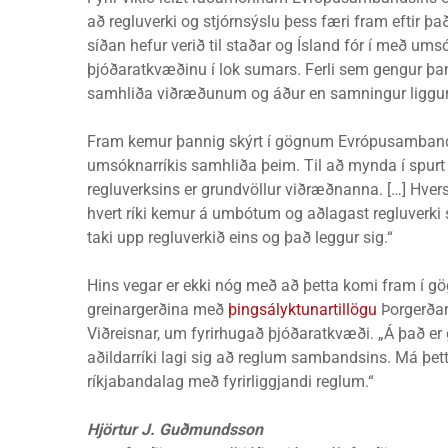
að regluverki og stjórnsýslu þess færi fram eftir þ
síðan hefur verið til staðar og Ísland fór í með ums
þjóðaratkvæðinu í lok sumars. Ferli sem gengur þa
samhliða viðræðunum og áður en samningur liggur 
Fram kemur þannig skýrt í gögnum Evrópusambands
umsóknarríkis samhliða þeim. Til að mynda í spurt
regluverksins er grundvöllur viðræðnanna. […] Hversu 
hvert ríki kemur á umbótum og aðlagast regluverk
taki upp regluverkið eins og það leggur sig.“
Hins vegar er ekki nóg með að þetta komi fram í 
greinargerðina með
þingsályktunartillögu
Þorgerðar
Viðreisnar, um fyrirhugað þjóðaratkvæði. „Á það er
aðildarríki lagi sig að reglum sambandsins. Má þett
ríkjabandalag með fyrirliggjandi reglum.“
Hjörtur J. Guðmundsson