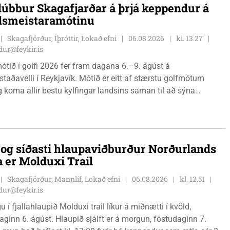
lúbbur Skagafjarðar á þrjá keppendur á
dsmeistaramótinu
Skagafjörður, Íþróttir, Lokað efni
06.08.2026
kl. 13.27
ur@feykir.is
ótið í golfi 2026 fer fram dagana 6.–9. ágúst á
staðavelli í Reykjavík. Mótið er eitt af stærstu golfmótum
g koma allir bestu kylfingar landsins saman til að sýna
 sína. Golfklúbbur Skagafjarðar sendir þrjár stelpur til leiks í
Önnu Karen Hjartardóttir, Dagbjörtu Sísí Einarsdóttur, sem er
r klúbbmeistari GSS, og Unu Karen Guðmundsdóttur.
i og síðasti hlaupaviðburður Norðurlands
a er Molduxi Trail
Skagafjörður, Mannlíf, Lokað efni
06.08.2026
kl. 12.51
ur@feykir.is
 í fjallahlaupið Molduxi trail líkur á miðnætti í kvöld,
ginn 6. ágúst. Hlaupið sjálft er á morgun, föstudaginn 7.