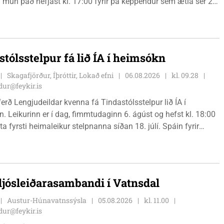
 mun það hefjast kl. 17:00 fyrir þá keppendur sem ætla sér 20
. 18:00 fyrir 12 km hlauparana. Rásmarkið er fyrir aftan
t fjölbrautaskólans en þar er líka komið í mark þannig
 og aðrir gestir eru hvött til þess að kíkja við og styðja
ana áfram.
stólsstelpur fá lið ÍA í heimsókn
Skagafjörður, Íþróttir, Lokað efni
06.08.2026
kl. 09.28
ur@feykir.is
ferð Lengjudeildar kvenna fá Tindastólsstelpur lið ÍA í
. Leikurinn er í dag, fimmtudaginn 6. ágúst og hefst kl. 18:00
ta fyrsti heimaleikur stelpnanna síðan 18. júlí. Spáin fyrir
r fín, lítil háttar rigning og tíu gráðu hiti, þannig að það er um
ð klæða sig eftir veðri og skella sér á völlinn.
 ljósleiðarasambandi í Vatnsdal
Austur-Húnavatnssýsla
05.08.2026
kl. 11.00
ur@feykir.is