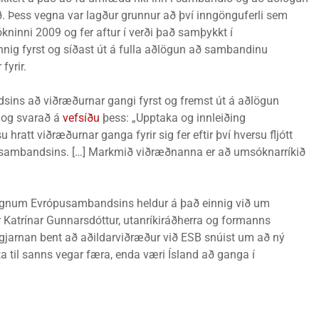
að. Þess vegna var lagður grunnur að því inngönguferli sem
ókninni 2009 og fer aftur í verði það samþykkt í
nnig fyrst og síðast út á fulla aðlögun að sambandinu
fyrir.
ins að viðræðurnar gangi fyrst og fremst út á aðlögun
 og svarað á
vefsíðu
þess: „Upptaka og innleiðing
hratt viðræðurnar ganga fyrir sig fer eftir því hversu fljótt
i sambandsins. […] Markmið viðræðnanna er að umsóknarríkið
gögnum Evrópusambandsins heldur á það einnig við um
 Katrínar Gunnarsdóttur, utanríkiráðherra og formanns
 gjarnan bent að aðildarviðræður við ESB snúist um að ný
a til sanns vegar færa, enda væri Ísland að ganga í