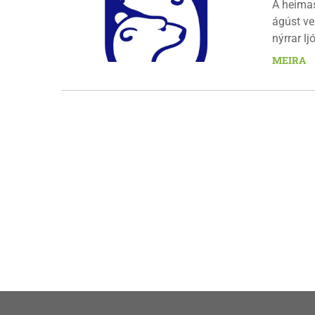
Á heima
ágúst ve
nýrrar l
fimmtuda
MEIRA