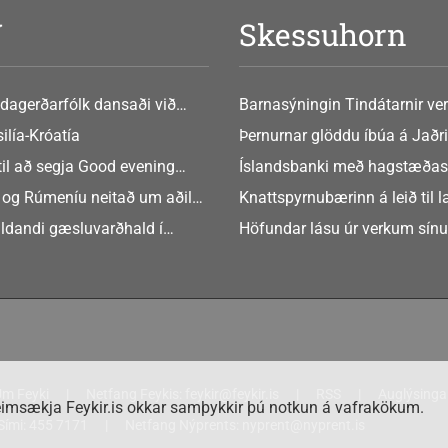
V
Skessuhorn
dagerðarfólk dansaði við
Barnasýningin Tindátarnir ver
Bókasafni Akraness í dag ? tó
ilía-Króatía
Þernurnar glöddu íbúa á Jaðri
eftir Soffíu Björg
til að segja Good evening
Íslandsbanki með hagstæðas
tilboðið
 og Rúmeníu neitað um aðild
Knattspyrnubærinn á leið til 
ngen
ldandi gæsluvarðhald í
Höfundar lásu úr verkum sín
rkamáli
m Feyki
Netfang Feykis:
feykir@feykir.is
RSS
Auglýsinga
imsækja Feykir.is okkar samþykkir þú notkun á vafrakökum.
Sími:
455 7171
Netfang Nýprents:
nyprent@nyprent.is