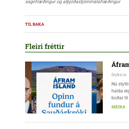
sagnfræðingur og alþjóðastjórnmálafræðingur
TIL BAKA
Fleiri fréttir
Áfram
feykir.is
Nú stytt
halda ei
boðar ti
laugarda
MEIRA
er nauðs