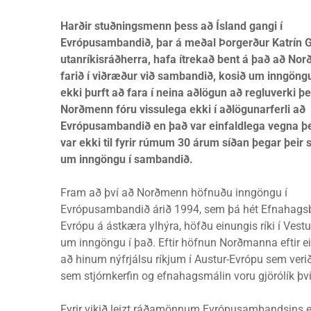
Harðir stuðningsmenn þess að Ísland gangi í
Evrópusambandið, þar á meðal Þorgerður Katrín G
utanríkisráðherra, hafa ítrekað bent á það að No
farið í viðræður við sambandið, kosið um inngön
ekki þurft að fara í neina aðlögun að regluverki þe
Norðmenn fóru vissulega ekki í aðlögunarferli að
Evrópusambandið en það var einfaldlega vegna þ
var ekki til fyrir rúmum 30 árum síðan þegar þeir s
um inngöngu í sambandið.
Fram að því að Norðmenn höfnuðu inngöngu í
Evrópusambandið árið 1994, sem þá hét Efnahag
Evrópu á ástkæra ylhýra, höfðu einungis ríki í Vestu
um inngöngu í það. Eftir höfnun Norðmanna eftir e
að hinum nýfrjálsu ríkjum í Austur-Evrópu sem ver
sem stjórnkerfin og efnahagsmálin voru gjörólík því
Fyrir vikið leizt ráðamönnum Evrópusambandsins e