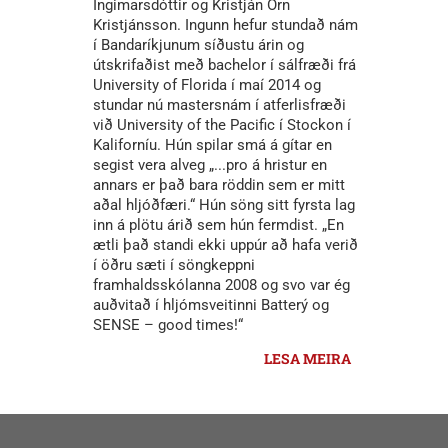
Ingimarsdóttir og Kristján Örn
Kristjánsson. Ingunn hefur stundað nám
í Bandaríkjunum síðustu árin og
útskrifaðist með bachelor í sálfræði frá
University of Florida í maí 2014 og
stundar nú mastersnám í atferlisfræði
við University of the Pacific í Stockon í
Kaliforníu. Hún spilar smá á gítar en
segist vera alveg „...pro á hristur en
annars er það bara röddin sem er mitt
aðal hljóðfæri.“ Hún söng sitt fyrsta lag
inn á plötu árið sem hún fermdist. „En
ætli það standi ekki uppúr að hafa verið
í öðru sæti í söngkeppni
framhaldsskólanna 2008 og svo var ég
auðvitað í hljómsveitinni Batterý og
SENSE – good times!“
LESA MEIRA