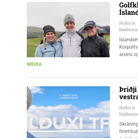
Golfk
Íslan
feykir.is
bladamad
Íslandsm
Korpúlfs
ársins o
hæfileika
MEIRA
ár: þær 
nýkrýndu
Þriðj
vestr
feykir.is
bladamad
Skráningu
fimmtuda