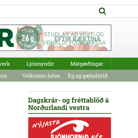
verk
Ljósmyndir
Matgæðingar
inn
Velkomin heim
Ég og gæludýrið
Dagskrár- og fréttablöð á
Norðurlandi vestra