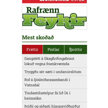
Mest skoðað
Fréttir
Pistlar
Íþróttir
Gangstétt á Skagfirðingabraut
lokuð vegna framkvæmda
Tryggðu sér sæti í undanúrslitum
Rof á ljósleiðarasambandi í
Vatnsdal
Tindastólsstelpur fá lið ÍA í
heimsókn
Þriðji og síðasti hlaupaviðburður