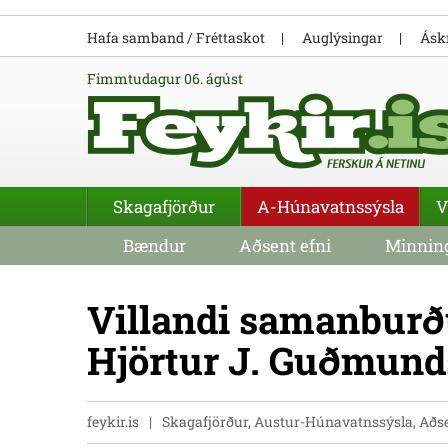
Hafa samband / Fréttaskot
Auglýsingar
Áskr
fimmtudagur 06. ágúst
Skagafjörður
A-Húnavatnssýsla
V
Bændur
Aðsent efni
Minning
Villandi samanburð
Hjörtur J. Guðmund
feykir.is
Skagafjörður, Austur-Húnavatnssýsla, Aðs