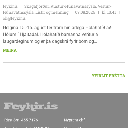
feykir.is
Skagafjörður, Austur-Húnavatnssýsla, Vestur-
Húnavatnssýsla, Listir og menning
07.08.2026
kl. 13.41
oli@feykir.is
Helgina 15.-16. ágúst fer fram hin árlega Hólahátíð að
Hólum í Hjaltadal. Hólahátíð barnanna verður á
laugardeginum og er þá dagskrá fyrir börn og
fjölskyldur.Lydía Einarsdóttir svæðisstjóri æskulýðsmála og
MEIRA
Karl Lúðvíksson íþróttakennari sjá um dagskrána.
YFIRLIT FRÉTTA
Ritstjórn:
455 7176
Nýprent ehf