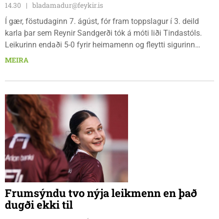
14.30
bladamadur@feykir.is
Í gær, föstudaginn 7. ágúst, fór fram toppslagur í 3. deild
karla þar sem Reynir Sandgerði tók á móti liði Tindastóls.
Leikurinn endaði 5-0 fyrir heimamenn og fleytti sigurinn
Reynismönnum á topp deildarinnar en Stólunum í annað
MEIRA
sætið. Tindastólsliðið frumsýndi jafnframt nýjan leikmann í
leiknum.
Frumsýndu tvo nýja leikmenn en það
dugði ekki til