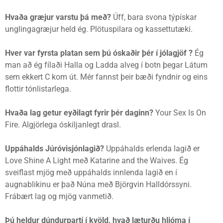
Hvaða græjur varstu þá með?
Úff, bara svona týpískar
unglingagræjur held ég. Plötuspilara og kassettutæki.
Hver var fyrsta platan sem þú óskaðir þér í jólagjöf ?
Ég
man að ég fílaði Halla og Ladda alveg í botn þegar Látum
sem ekkert C kom út. Mér fannst þeir bæði fyndnir og eins
flottir tónlistarlega.
Hvaða lag getur eyðilagt fyrir þér daginn?
Your Sex Is On
Fire. Algjörlega óskiljanlegt drasl.
Uppáhalds Júróvisjónlagið?
Uppáhalds erlenda lagið er
Love Shine A Light með Katarine and the Waives. Ég
sveiflast mjög með uppáhalds innlenda lagið en í
augnablikinu er það Núna með Björgvin Halldórssyni.
Frábært lag og mjög vanmetið.
Þú heldur dúndurpartí í kvöld, hvað læturðu hljóma í