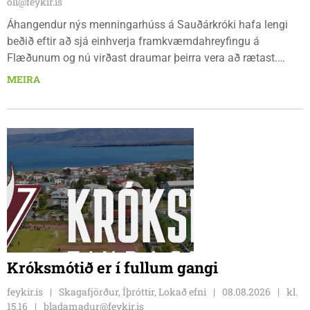
oli@feykir.is
Áhangendur nýs menningarhúss á Sauðárkróki hafa lengi
beðið eftir að sjá einhverja framkvæmdahreyfingu á
Flæðunum og nú virðast draumar þeirra vera að rætast.
Þórður Hansen mætti með tæki og tól og hóf
MEIRA
jarðvegsframkvæmdir vegna menningarhúss nú fyrir helgina
og sagði Magnús Barðdal sveitarstjóri það vera virkilega
ánægjulegt að sjá að loksins sé farið að vinna á svæðinu,
þegar Feykir spurði hann út í málið.
Króksmótið er í fullum gangi
feykir.is
Skagafjörður, Íþróttir, Lokað efni
08.08.2026
kl.
15.16
bladamadur@feykir.is