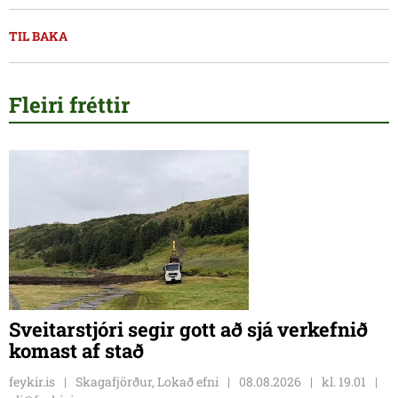
TIL BAKA
Fleiri fréttir
Sveitarstjóri segir gott að sjá verkefnið
komast af stað
feykir.is
Skagafjörður, Lokað efni
08.08.2026
kl. 19.01