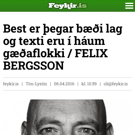
Best er þegar bæði lag
og texti eru í háum
gæðaflokki / FELIX
BERGSSON
feykir.is
Tón-Lystin
06.04.2016
kl. 10.59
oli@feykir.is