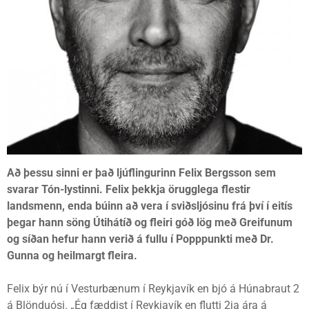
Að þessu sinni er það ljúflingurinn Felix Bergsson sem
svarar Tón-lystinni. Felix þekkja örugglega flestir
landsmenn, enda búinn að vera í sviðsljósinu frá því í eitís
þegar hann söng Útihátíð og fleiri góð lög með Greifunum
og síðan hefur hann verið á fullu í Popppunkti með Dr.
Gunna og heilmargt fleira.
Felix býr nú í Vesturbænum í Reykjavík en bjó á Húnabraut 2
á Blönduósi. „Ég fæddist í Reykjavík en flutti 2ja ára á