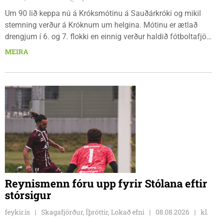
Um 90 lið keppa nú á Króksmótinu á Sauðárkróki og mikil
stemning verður á Króknum um helgina. Mótinu er ætlað
drengjum í 6. og 7. flokki en einnig verður haldið fótboltafjör
fyrir yngri systkini. Mótið hófst í gær, föstudaginn 7. ágúst
MEIRA
og því lýkur á morgun, sunnudaginn 9. ágúst.
Reynismenn fóru upp fyrir Stólana eftir
stórsigur
feykir.is
Skagafjörður, Íþróttir, Lokað efni
08.08.2026
kl.