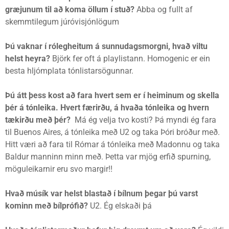
græjunum til að koma öllum í stuð?
Abba og fullt af
skemmtilegum júróvisjónlögum
Þú vaknar í rólegheitum á sunnudagsmorgni, hvað viltu
helst heyra?
Björk fer oft á playlistann. Homogenic er ein
besta hljómplata tónlistarsögunnar.
Þú átt þess kost að fara hvert sem er í heiminum og skella
þér á tónleika. Hvert færirðu, á hvaða tónleika og hvern
tækirðu með þér?
Má ég velja tvo kosti? Þá myndi ég fara
til Buenos Aires, á tónleika með U2 og taka Þóri bróður með.
Hitt væri að fara til Rómar á tónleika með Madonnu og taka
Baldur manninn minn með. Þetta var mjög erfið spurning,
möguleikarnir eru svo margir!!
Hvað músík var helst blastað í bílnum þegar þú varst
kominn með bílprófið?
U2. Ég elskaði þá