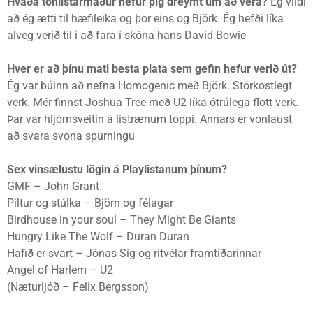
Hvaða tónlistarmaður hefur þig dreymt um að vera?
Ég vildi
að ég ætti til hæfileika og þor eins og Björk. Ég hefði líka
alveg verið til í að fara í skóna hans David Bowie
Hver er að þínu mati besta plata sem gefin hefur verið út?
Ég var búinn að nefna Homogenic með Björk. Stórkostlegt
verk. Mér finnst Joshua Tree með U2 líka ótrúlega flott verk.
Þar var hljómsveitin á listrænum toppi. Annars er vonlaust
að svara svona spurningu
Sex vinsælustu lögin á Playlistanum þínum?
GMF – John Grant
Piltur og stúlka – Björn og félagar
Birdhouse in your soul – They Might Be Giants
Hungry Like The Wolf – Duran Duran
Hafið er svart – Jónas Sig og ritvélar framtíðarinnar
Angel of Harlem – U2
(Næturljóð – Felix Bergsson)