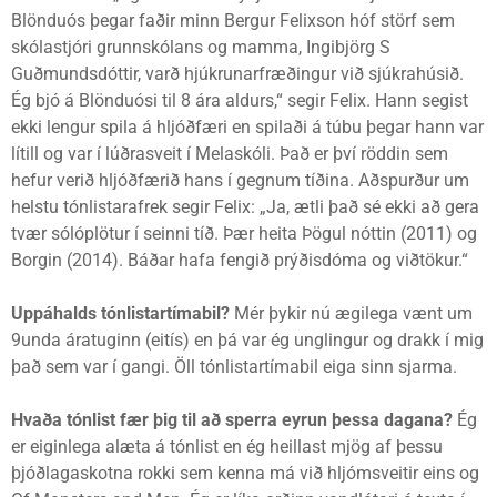
Blönduós þegar faðir minn Bergur Felixson hóf störf sem
skólastjóri grunnskólans og mamma, Ingibjörg S
Guðmundsdóttir, varð hjúkrunarfræðingur við sjúkrahúsið.
Ég bjó á Blönduósi til 8 ára aldurs,“ segir Felix. Hann segist
ekki lengur spila á hljóðfæri en spilaði á túbu þegar hann var
lítill og var í lúðrasveit í Melaskóli. Það er því röddin sem
hefur verið hljóðfærið hans í gegnum tíðina. Aðspurður um
helstu tónlistarafrek segir Felix: „Ja, ætli það sé ekki að gera
tvær sólóplötur í seinni tíð. Þær heita Þögul nóttin (2011) og
Borgin (2014). Báðar hafa fengið prýðisdóma og viðtökur.“
Uppáhalds tónlistartímabil?
Mér þykir nú ægilega vænt um
9unda áratuginn (eitís) en þá var ég unglingur og drakk í mig
það sem var í gangi. Öll tónlistartímabil eiga sinn sjarma.
Hvaða tónlist fær þig til að sperra eyrun þessa dagana?
Ég
er eiginlega alæta á tónlist en ég heillast mjög af þessu
þjóðlagaskotna rokki sem kenna má við hljómsveitir eins og