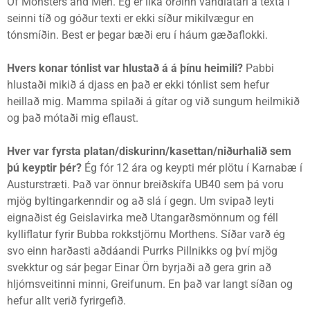
Of Monsters and Men. Ég er líka orðinn vandlátari á texta í
seinni tíð og góður texti er ekki síður mikilvægur en
tónsmíðin. Best er þegar bæði eru í háum gæðaflokki.
Hvers konar tónlist var hlustað á á þínu heimili?
Pabbi
hlustaði mikið á djass en það er ekki tónlist sem hefur
heillað mig. Mamma spilaði á gítar og við sungum heilmikið
og það mótaði mig eflaust.
Hver var fyrsta platan/diskurinn/kasettan/niðurhalið sem
þú keyptir þér?
Ég fór 12 ára og keypti mér plötu í Karnabæ í
Austurstræti. Það var önnur breiðskífa UB40 sem þá voru
mjög byltingarkenndir og að slá í gegn. Um svipað leyti
eignaðist ég Geislavirka með Utangarðsmönnum og féll
kylliflatur fyrir Bubba rokkstjörnu Morthens. Síðar varð ég
svo einn harðasti aðdáandi Purrks Pillnikks og því mjög
svekktur og sár þegar Einar Örn byrjaði að gera grin að
hljómsveitinni minni, Greifunum. En það var langt síðan og
hefur allt verið fyrirgefið.