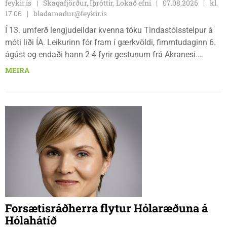
feykir.is
Skagafjörður, Íþróttir, Lokað efni
07.08.2026
kl.
17.06
bladamadur@feykir.is
Í 13. umferð lengjudeildar kvenna tóku Tindastólsstelpur á
móti liði ÍA. Leikurinn fór fram í gærkvöldi, fimmtudaginn 6.
ágúst og endaði hann 2-4 fyrir gestunum frá Akranesi.
Tindastólsliðið frumsýndi tvo nýja leikmenn en þær dönsku
MEIRA
Cecilie Lillesoe Esbak Pedersen og Sandra Pedersen eru
tvíburar.
Forsætisráðherra flytur Hólaræðuna á
Hólahátíð