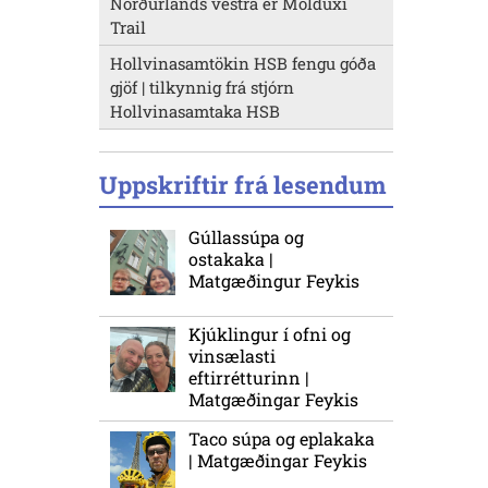
Norðurlands vestra er Molduxi
Trail
Hollvinasamtökin HSB fengu góða
gjöf | tilkynnig frá stjórn
Hollvinasamtaka HSB
Uppskriftir frá lesendum
Gúllassúpa og
ostakaka |
Matgæðingur Feykis
Kjúklingur í ofni og
vinsælasti
eftirrétturinn |
Matgæðingar Feykis
Taco súpa og eplakaka
| Matgæðingar Feykis