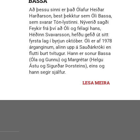
BASSA
Að þessu sinni er það Ólafur Heiðar
Harðarson, best þekktur sem Óli Bassa,
sem svarar Tón-lystinni. Nýverið sagði
Feykir frá því að Óli og félagi hans,
Héðinn Svavarsson, hefðu gefið út sitt
fyrsta lag í byrjun október. Óli er af 1978
árganginum, alinn upp á Sauðárkróki en
flutti burt tvítugur. Hann er sonur Bassa
(Óla og Gunnu) og Margrétar (Helgu
Ástu og Sigurðar Þorsteins), eins og
hann segir sjálfur.
LESA MEIRA