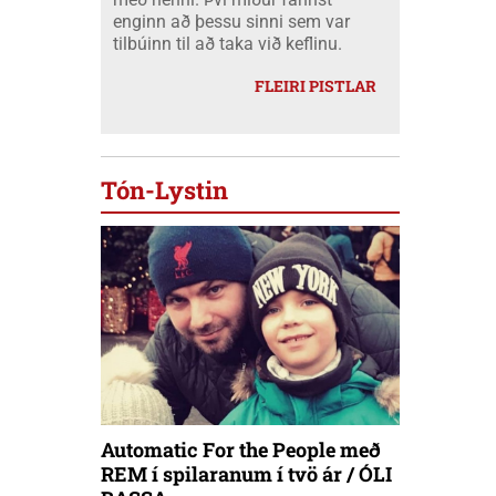
enginn að þessu sinni sem var
tilbúinn til að taka við keflinu.
FLEIRI PISTLAR
Tón-Lystin
Automatic For the People með
REM í spilaranum í tvö ár / ÓLI