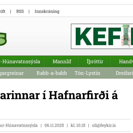
ift
RSS
Innskráning
-Húnavatnssýsla
Mannlíf
Íþróttir
Hand
argreinar
Rabb-a-babb
Tón-Lystin
Dreifar
rinnar í Hafnarfirði á
stur-Húnavatnssýsla
06.11.2025
kl. 10.15
oli@feykir.is