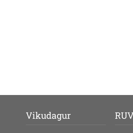
Vikudagur
RU