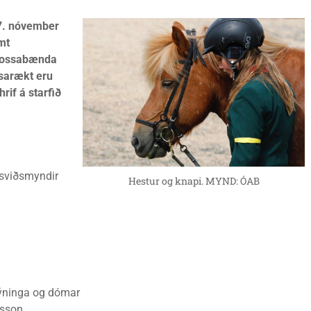
 7. nóvember
mt
hrossabænda
ssarækt eru
rif á starfið
 sviðsmyndir
Hestur og knapi. MYND: ÓAB
ýninga og dómar
nsson.