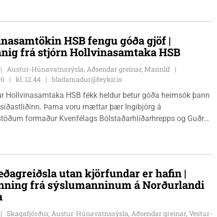
inasamtökin HSB fengu góða gjöf |
nnig frá stjórn Hollvinasamtaka HSB
Austur-Húnavatnssýsla, Aðsendar greinar, Mannlíf
26
kl. 12.44
bladamadur@feykir.is
r Hollvinasamtaka HSB fékk heldur betur góða heimsók þann
 síðastliðinn. Þarna voru mættar þær Ingibjörg á
stöðum formaður Kvenfélags Bólstaðarhlíðarhrepps og Guðrún
lu formaður Kvenfélags Svínavatnshrepps. Afhentu þær
gu Þóru gjafabréf að upphæð kr: 737.800 upp í kaup á
jutæki í aðstöðu sjúkraþjálfara.
ðagreiðsla utan kjörfundar er hafin |
nning frá sýslumanninum á Norðurlandi
a
Skagafjörður, Austur-Húnavatnssýsla, Aðsendar greinar, Vestur-