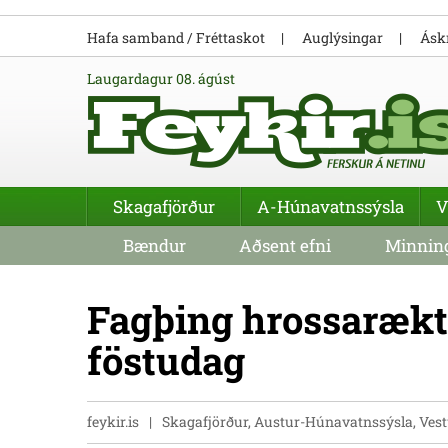
Hafa samband / Fréttaskot
Auglýsingar
Áskr
laugardagur 08. ágúst
Skagafjörður
A-Húnavatnssýsla
V
Bændur
Aðsent efni
Minning
Fagþing hrossarækta
föstudag
feykir.is
Skagafjörður, Austur-Húnavatnssýsla, Ve