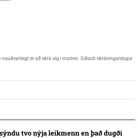
 nauðsynlegt er að skrá sig í matinn. Síðasti skráningardagur
ýndu tvo nýja leikmenn en það dugði