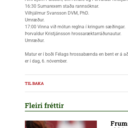
16:30 Sumarexem staða rannsóknar.
Vilhjálmur Svansson DVM, PhD.
Umræður.
17:00 Vinna við mótun reglna í kringum sæðingar.
Þorvaldur Kristjánsson hrossaræktarráðunautur.
Umræður.
Matur er í boði Félags hrossabænda en bent er á að
er í dag, 6. nóvember.
TIL BAKA
Fleiri fréttir
Frums