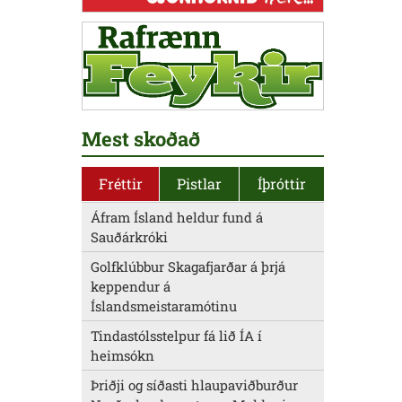
Mest skoðað
Fréttir
Pistlar
Íþróttir
Áfram Ísland heldur fund á
Sauðárkróki
Golfklúbbur Skagafjarðar á þrjá
keppendur á
Íslandsmeistaramótinu
Tindastólsstelpur fá lið ÍA í
heimsókn
Þriðji og síðasti hlaupaviðburður