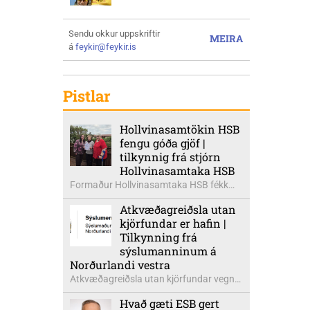
Sendu okkur uppskriftir
MEIRA
á
feykir@feykir.is
Pistlar
Hollvinasamtökin HSB
fengu góða gjöf |
tilkynnig frá stjórn
Hollvinasamtaka HSB
Formaður Hollvinasamtaka HSB fékk
heldur betur góða heimsók þann 5.
Atkvæðagreiðsla utan
ágúst síðastliðinn. Þarna voru mættar
kjörfundar er hafin |
þær Ingibjörg á Auðólfsstöðum
Tilkynning frá
formaður Kvenfélags
sýslumanninum á
Bólstaðarhlíðarhrepps og Guðrún á
Norðurlandi vestra
Auðkúlu formaður Kvenfélags
Atkvæðagreiðsla utan kjörfundar vegna
Svínavatnshrepps. Afhentu þær
þjóðaratkvæðagreiðslu um
Sigurlaugu Þóru gjafabréf að upphæð
Hvað gæti ESB gert
aðildarviðræður við ESB er hafin. Greiða
kr: 737.800 upp í kaup á höggbylgjutæki