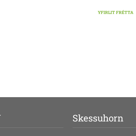
YFIRLIT FRÉTTA
V
Skessuhorn