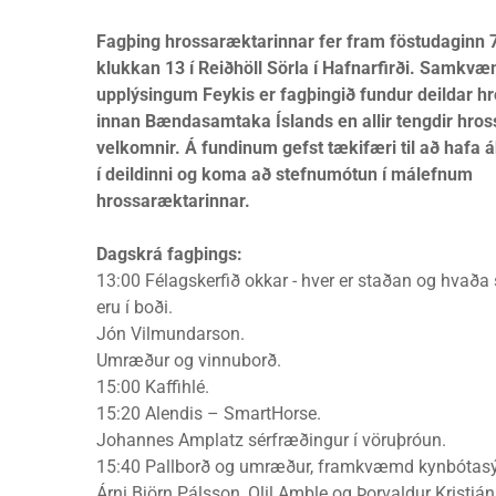
Fagþing hrossaræktarinnar fer fram föstudaginn
klukkan 13 í Reiðhöll Sörla í Hafnarfirði. Samkvæ
upplýsingum Feykis er fagþingið fundur deildar 
innan Bændasamtaka Íslands en allir tengdir hro
velkomnir. Á fundinum gefst tækifæri til að hafa áh
í deildinni og koma að stefnumótun í málefnum
hrossaræktarinnar.
Dagskrá fagþings:
13:00 Félagskerfið okkar - hver er staðan og hvaða
eru í boði.
Jón Vilmundarson.
Umræður og vinnuborð.
15:00 Kaffihlé.
15:20 Alendis – SmartHorse.
Johannes Amplatz sérfræðingur í vöruþróun.
15:40 Pallborð og umræður, framkvæmd kynbótas
Árni Björn Pálsson, Olil Amble og Þorvaldur Kristjá