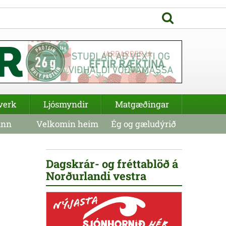
verk
Ljósmyndir
Matgæðingar
inn
Velkomin heim
Ég og gæludýrið
Dagskrár- og fréttablöð á
Norðurlandi vestra