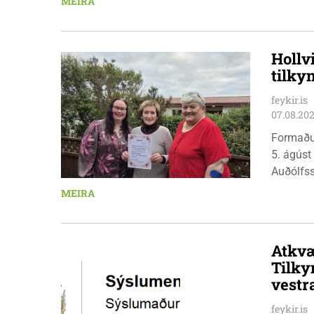
MEIRA
Hollv
tilky
feykir.is
07.08.20
Formaðu
5. ágúst
Auðólfs
á Auðkú
MEIRA
Sigurlau
höggbylg
Atkvæ
Tilky
vestr
feykir.is