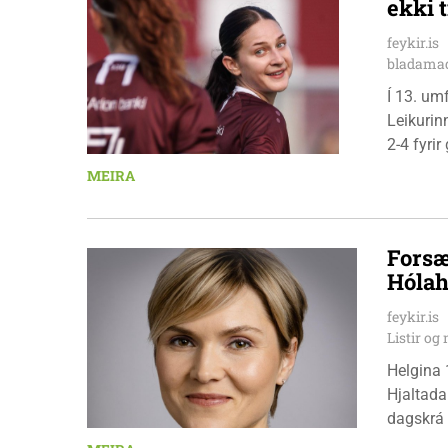
ekki t
feykir.is
bladamad
Í 13. um
Leikurin
2-4 fyri
leikmenn
MEIRA
Pedersen
Forsæ
Hólah
feykir.is
Listir o
Helgina 
Hjaltada
dagskrá 
æskulýðs