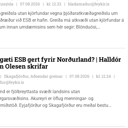
nssýsla
07.08.2026
kl. 12.32
bladamadur@feykir.is
greiðsla utan kjörfundar vegna þjóðaratkvæðagreiðslu um
ið ESB er hafin. Greiða má atkvæði utan kjörfundar á
m innan umdæmisins sem hér segir: Blönduósi,
fstofu, Hnjúkabyggð 33, Blönduósi, virka daga, kl. 09:00 -
auðárkróki, sýsluskrifstofu, Suðurgötu 1, Sauðárkróki, virka
. 09:00 - 15:00. Hvammstanga, ráðhúsi Húnaþings vestra að
angabraut 5, Hvammstanga, mánudaga - fimmtudaga kl.
gæti ESB gert fyrir Norðurland? | Halldór
14:00 og föstudaga kl. 10:00 - 12:00. Skagaströnd,
n Olesen skrifar
sluhúsi að Túnbraut 1-3, Skagaströnd, mánudaga -
ga kl. 09:00 - 12:00 og 13:00 - 15:00, frá og með
Skagafjörður, Aðsendar greinar
07.08.2026
kl. 12.24
inum 17. ágúst 2026.
ur@feykir.is
nd er fjölbreyttasta svæði landsins utan
garsvæðisins. Akureyri er öflug menningar- og
miðstöð. Eyjafjörður og Skagafjörður eru meðal bestu
ðarsvæða landsins. Dalvík, Siglufjörður og Húsavík byggja á
vegi og ferðaþjónustu. Og víða á svæðinu er verið að þróa
efni og nýsköpun.