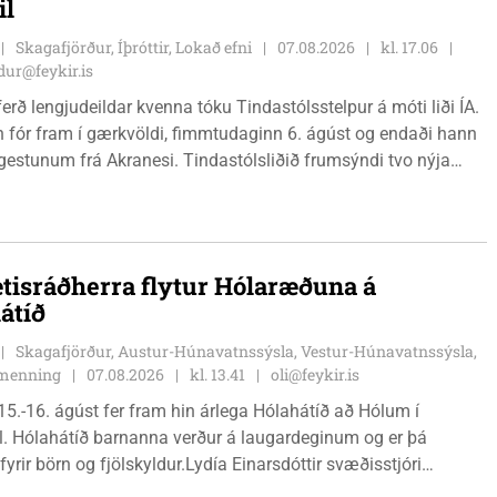
il
Skagafjörður, Íþróttir, Lokað efni
07.08.2026
kl. 17.06
ur@feykir.is
ferð lengjudeildar kvenna tóku Tindastólsstelpur á móti liði ÍA.
n fór fram í gærkvöldi, fimmtudaginn 6. ágúst og endaði hann
r gestunum frá Akranesi. Tindastólsliðið frumsýndi tvo nýja
 en þær dönsku Cecilie Lillesoe Esbak Pedersen og Sandra
 eru tvíburar.
tisráðherra flytur Hólaræðuna á
átíð
Skagafjörður, Austur-Húnavatnssýsla, Vestur-Húnavatnssýsla,
g menning
07.08.2026
kl. 13.41
oli@feykir.is
15.-16. ágúst fer fram hin árlega Hólahátíð að Hólum í
l. Hólahátíð barnanna verður á laugardeginum og er þá
fyrir börn og fjölskyldur.Lydía Einarsdóttir svæðisstjóri
mála og Karl Lúðvíksson íþróttakennari sjá um dagskrána.