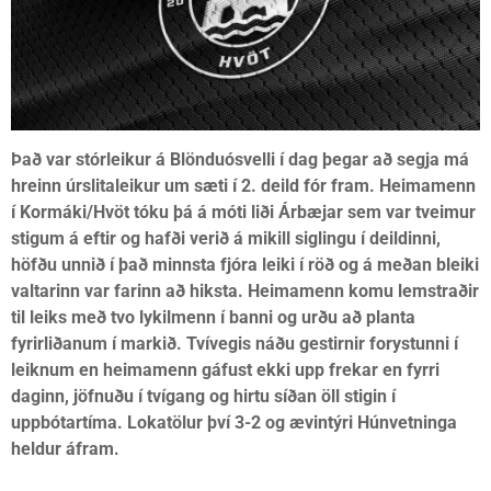
Það var stórleikur á Blönduósvelli í dag þegar að segja má
hreinn úrslitaleikur um sæti í 2. deild fór fram. Heimamenn
í Kormáki/Hvöt tóku þá á móti liði Árbæjar sem var tveimur
stigum á eftir og hafði verið á mikill siglingu í deildinni,
höfðu unnið í það minnsta fjóra leiki í röð og á meðan bleiki
valtarinn var farinn að hiksta. Heimamenn komu lemstraðir
til leiks með tvo lykilmenn í banni og urðu að planta
fyrirliðanum í markið. Tvívegis náðu gestirnir forystunni í
leiknum en heimamenn gáfust ekki upp frekar en fyrri
daginn, jöfnuðu í tvígang og hirtu síðan öll stigin í
uppbótartíma. Lokatölur því 3-2 og ævintýri Húnvetninga
heldur áfram.