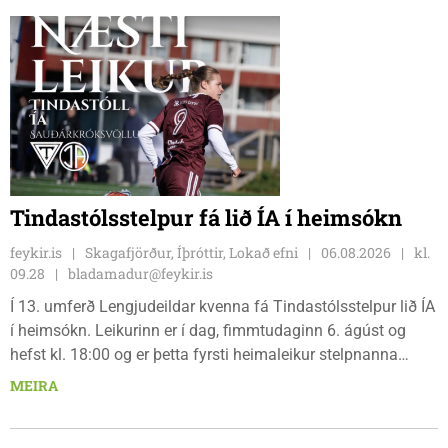
bæjarbúar og aðrir gestir eru hvött til þess að kíkja við og
styðja hlauparana áfram.
Tindastólsstelpur fá lið ÍA í heimsókn
feykir.is
Skagafjörður, Íþróttir, Lokað efni
06.08.2026
kl.
09.28
bladamadur@feykir.is
Í 13. umferð Lengjudeildar kvenna fá Tindastólsstelpur lið ÍA
í heimsókn. Leikurinn er í dag, fimmtudaginn 6. ágúst og
hefst kl. 18:00 og er þetta fyrsti heimaleikur stelpnanna
síðan 18. júlí. Spáin fyrir leikinn er fín, lítil háttar rigning og
MEIRA
tíu gráðu hiti, þannig að það er um að gera að klæða sig eftir
veðri og skella sér á völlinn.