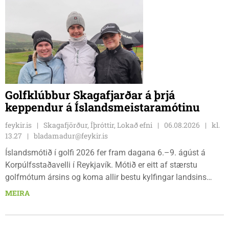
Golfklúbbur Skagafjarðar á þrjá
keppendur á Íslandsmeistaramótinu
feykir.is
Skagafjörður, Íþróttir, Lokað efni
06.08.2026
kl.
13.27
bladamadur@feykir.is
Íslandsmótið í golfi 2026 fer fram dagana 6.–9. ágúst á
Korpúlfsstaðavelli í Reykjavík. Mótið er eitt af stærstu
golfmótum ársins og koma allir bestu kylfingar landsins
saman til að sýna hæfileika sína. Golfklúbbur Skagafjarðar
MEIRA
sendir þrjár stelpur til leiks í ár: þær Önnu Karen Hjartardóttir,
Dagbjörtu Sísí Einarsdóttur, sem er nýkrýndur klúbbmeistari
GSS, og Unu Karen Guðmundsdóttur.