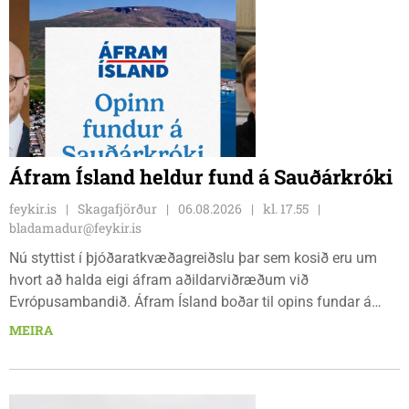
Áfram Ísland heldur fund á Sauðárkróki
feykir.is
Skagafjörður
06.08.2026
kl. 17.55
bladamadur@feykir.is
Nú styttist í þjóðaratkvæðagreiðslu þar sem kosið eru um
hvort að halda eigi áfram aðildarviðræðum við
Evrópusambandið. Áfram Ísland boðar til opins fundar á
Frímúrarasalnum Borgarmýri 1 á Sauðarkróki, laugardaginn
MEIRA
8. ágúst kl. 17:30. Fundurinn er öllum opinn en skráning er
nauðsynleg.