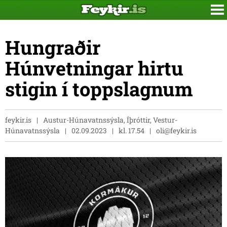
Hungraðir
Húnvetningar hirtu
stigin í toppslagnum
feykir.is
Austur-Húnavatnssýsla, Íþróttir, Vestur-
Húnavatnssýsla
02.09.2023
kl. 17.54
oli@feykir.is