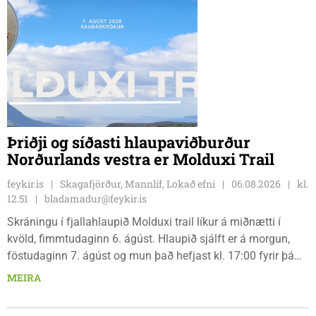
Þriðji og síðasti hlaupaviðburður
Norðurlands vestra er Molduxi Trail
feykir.is
Skagafjörður, Mannlíf, Lokað efni
06.08.2026
kl.
12.51
bladamadur@feykir.is
Skráningu í fjallahlaupið Molduxi trail líkur á miðnætti í
kvöld, fimmtudaginn 6. ágúst. Hlaupið sjálft er á morgun,
föstudaginn 7. ágúst og mun það hefjast kl. 17:00 fyrir þá
keppendur sem ætla sér 20 km em kl. 18:00 fyrir 12 km
MEIRA
hlauparana. Rásmarkið er fyrir aftan heimavist
fjölbrautaskólans en þar er líka komið í mark þannig