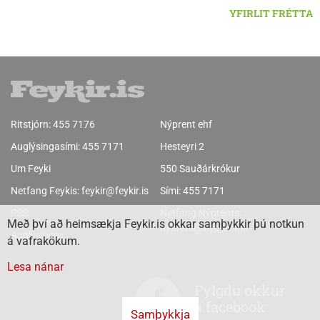
YFIRLIT FRÉTTA
Ritstjórn:
455 7176
Nýprent ehf
Auglýsingasími:
455 7171
Hesteyri 2
Um Feyki
550 Sauðárkrókur
Netfang Feykis:
feykir@feykir.is
Sími:
455 7171
RSS
Netfang Nýprents:
Með því að heimsækja Feykir.is okkar samþykkir þú notkun
nyprent@nyprent.is
Auglýsingar
á vafrakökum.
Lesa nánar
Fylgdu okkur
á facebook
Samþykkja