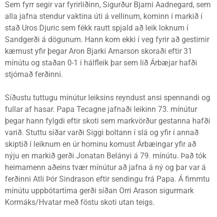
Sem fyrr segir var fyrirliðinn, Sigurður Bjarni Aadnegard, sem
alla jafna stendur vaktina úti á vellinum, kominn í markið í
stað Uros Djuric sem fékk rautt spjald að leik loknum í
Sandgerði á dögunum. Hann kom ekki í veg fyrir að gestirnir
kæmust yfir þegar Aron Bjarki Arnarson skoraði eftir 31
mínútu og staðan 0-1 í hálfleik þar sem lið Árbæjar hafði
stjórnað ferðinni.
Síðustu tuttugu mínútur leiksins reyndust ansi spennandi og
fullar af hasar. Papa Tecagne jafnaði leikinn 73. mínútur
þegar hann fylgdi eftir skoti sem markvörður gestanna hafði
varið. Stuttu síðar varði Siggi boltann í slá og yfir í annað
skiptið í leiknum en úr horninu komust Árbæingar yfir að
nýju en markið gerði Jonatan Belányi á 79. mínútu. Það tók
heimamenn aðeins tvær mínútur að jafna á ný og þar var á
ferðinni Atli Þór Sindrason eftir sendingu frá Papa. Á fimmtu
mínútu uppbótartíma gerði síðan Orri Arason sigurmark
Kormáks/Hvatar með föstu skoti utan teigs.