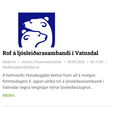
Rof á ljósleiðarasambandi í Vatnsdal
feykir.is
Austur-Húnavatnssýsla
05.08.2026
kl. 11.00
bladamadur@feykir.is
Á heimasíðu Húnabyggðar kemur fram að á morgun
fimmtudaginn 6. ágúst verður rof á ljósleiðarasambandi í
Vatnsdal vegna tengingar nýrrar ljósleiðaralagnar.
Ljósleiðarasambandið verður rofið á morgun fimmtudag
MEIRA
klukkan 9:00 í vestanverðum Vatnsdal.