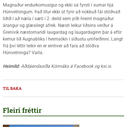
Magnaður endurkomusigur og ekki sá fyrsti í sumar hjá
Húnvetningum. Það lítur ekki út fyrir að nokkuð fái stöðvað
liðið í að næla í sæti í 2. deild sem yrði hreint magnaður
árangur og glæsilegt afrek. Næsti leikur liðsins verður á
Grenivík næstomandi laugardag og laugardaginn þar á eftir
kemur lið Augnabliks í heimsókn í síðustu umferðinni. Langt
frá því léttir leikir en er einhver að fara að stöðva
Húnvetninga? Varla.
Heimild:
Aðdáendasíða Kórmáks á Facebook og ksi.is.
TIL BAKA
Fleiri fréttir