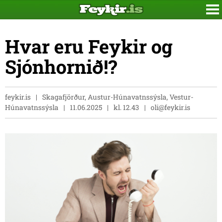
Hvar eru Feykir og
Sjónhornið!?
feykir.is
Skagafjörður, Austur-Húnavatnssýsla, Vestur-
Húnavatnssýsla
11.06.2025
kl. 12.43
oli@feykir.is