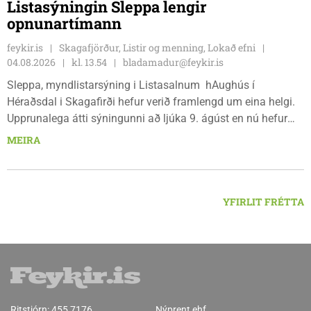
Listasýningin Sleppa lengir
opnunartímann
feykir.is
Skagafjörður, Listir og menning, Lokað efni
04.08.2026
kl. 13.54
bladamadur@feykir.is
Sleppa, myndlistarsýning i Listasalnum hAughús í
Héraðsdal i Skagafirði hefur verið framlengd um eina helgi.
Upprunalega átti sýningunni að ljúka 9. ágúst en nú hefur
opnunartíminn verið framlengdur til 15. ágúst. Opið er á
MEIRA
föstudögum og um helgar frá 13:00 til 18:00.
YFIRLIT FRÉTTA
Ritstjórn:
455 7176
Nýprent ehf