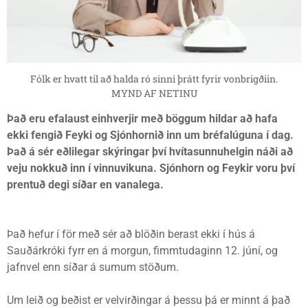
Fólk er hvatt til að halda ró sinni þrátt fyrir vonbrigðiin.
MYND AF NETINU
Það eru efalaust einhverjir með böggum hildar að hafa
ekki fengið Feyki og Sjónhornið inn um bréfalúguna í dag.
Það á sér eðlilegar skýringar því hvítasunnuhelgin náði að
veju nokkuð inn í vinnuvikuna. Sjónhorn og Feykir voru því
prentuð degi síðar en vanalega.
Það hefur í för með sér að blöðin berast ekki í hús á
Sauðárkróki fyrr en á morgun, fimmtudaginn 12. júní, og
jafnvel enn síðar á sumum stöðum.
Um leið og beðist er velvirðingar á þessu þá er minnt á það