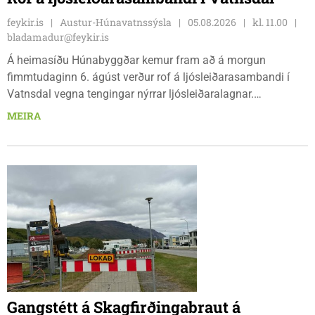
feykir.is
Austur-Húnavatnssýsla
05.08.2026
kl. 11.00
bladamadur@feykir.is
Á heimasíðu Húnabyggðar kemur fram að á morgun
fimmtudaginn 6. ágúst verður rof á ljósleiðarasambandi í
Vatnsdal vegna tengingar nýrrar ljósleiðaralagnar.
Ljósleiðarasambandið verður rofið á morgun fimmtudag
MEIRA
klukkan 9:00 í vestanverðum Vatnsdal.
Gangstétt á Skagfirðingabraut á