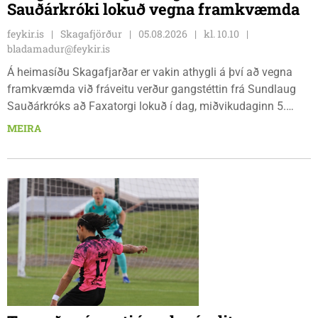
Sauðárkróki lokuð vegna framkvæmda
feykir.is
Skagafjörður
05.08.2026
kl. 10.10
bladamadur@feykir.is
Á heimasíðu Skagafjarðar er vakin athygli á því að vegna
framkvæmda við fráveitu verður gangstéttin frá Sundlaug
Sauðárkróks að Faxatorgi lokuð í dag, miðvikudaginn 5.
ágúst, og á morgun, fimmtudaginn 6. ágúst.
MEIRA