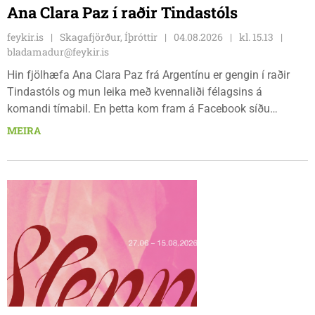
Ana Clara Paz í raðir Tindastóls
feykir.is
Skagafjörður, Íþróttir
04.08.2026
kl. 15.13
bladamadur@feykir.is
Hin fjölhæfa Ana Clara Paz frá Argentínu er gengin í raðir
Tindastóls og mun leika með kvennaliði félagsins á
komandi tímabil. En þetta kom fram á Facebook síðu
Körfuknattleiksdeildarinnar fyrr í dag. Paz þekkir íslenska
MEIRA
körfuboltann vel og kemur með mikilvæga reynslu inn í ungt
og metnaðarfullt lið Stólanna.