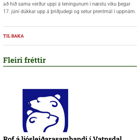
að hið sama verður uppi á teningunum í næstu viku þegar
17. júní dúkkar upp á þriðjudegi og setur prentmál í uppnám.
TIL BAKA
Fleiri fréttir
Rof á ljósleiðarasambandi í Vatnsdal