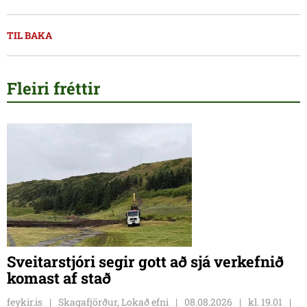
TIL BAKA
Fleiri fréttir
Sveitarstjóri segir gott að sjá verkefnið
komast af stað
feykir.is
Skagafjörður, Lokað efni
08.08.2026
kl. 19.01