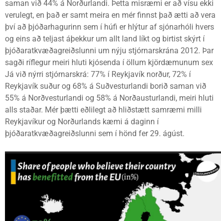
saman við 44% á Norðurlandi. Þetta misræmi er að vísu ekki
verulegt, en það er samt meira en mér finnst það ætti að vera
því að þjóðarhagurinn sem í húfi er hlýtur af sjónarhóli hvers
og eins að teljast áþekkur um allt land líkt og birtist skýrt í
þjóðaratkvæðagreiðslunni um nýju stjórnarskrána 2012. Þar
sagði ríflegur meiri hluti kjósenda í öllum kjördæmunum sex
Já við nýrri stjórnarskrá: 77% í Reykjavík norður, 72% í
Reykjavík suður og 68% á Suðvesturlandi borið saman við
55% á Norðvesturlandi og 58% á Norðausturlandi, meiri hluti
alls staðar. Mér þætti eðlilegt að hliðstætt samræmi milli
Reykjavíkur og Norðurlands kæmi á daginn í
þjóðaratkvæðagreiðslunni sem í hönd fer 29. ágúst.