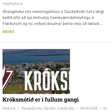
oli@feykir.is
Áhangendur nýs menningarhúss á Sauðárkróki hafa lengi
beðið eftir að sjá einhverja framkvæmdahreyfingu á
Flæðunum og nú virðast draumar þeirra vera að rætast.
Þórður Hansen mætti með tæki og tól og hóf
MEIRA
jarðvegsframkvæmdir vegna menningarhúss nú fyrir helgina
og sagði Magnús Barðdal sveitarstjóri það vera virkilega
ánægjulegt að sjá að loksins sé farið að vinna á svæðinu,
þegar Feykir spurði hann út í málið.
Króksmótið er í fullum gangi
feykir.is
Skagafjörður, Íþróttir, Lokað efni
08.08.2026
kl.