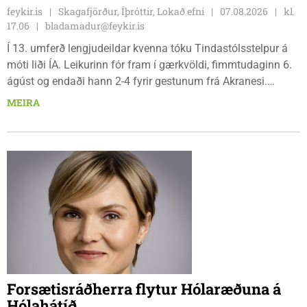
feykir.is
Skagafjörður, Íþróttir, Lokað efni
07.08.2026
kl.
17.06
bladamadur@feykir.is
Í 13. umferð lengjudeildar kvenna tóku Tindastólsstelpur á
móti liði ÍA. Leikurinn fór fram í gærkvöldi, fimmtudaginn 6.
ágúst og endaði hann 2-4 fyrir gestunum frá Akranesi.
Tindastólsliðið frumsýndi tvo nýja leikmenn en þær dönsku
MEIRA
Cecilie Lillesoe Esbak Pedersen og Sandra Pedersen eru
tvíburar.
Forsætisráðherra flytur Hólaræðuna á
Hólahátíð