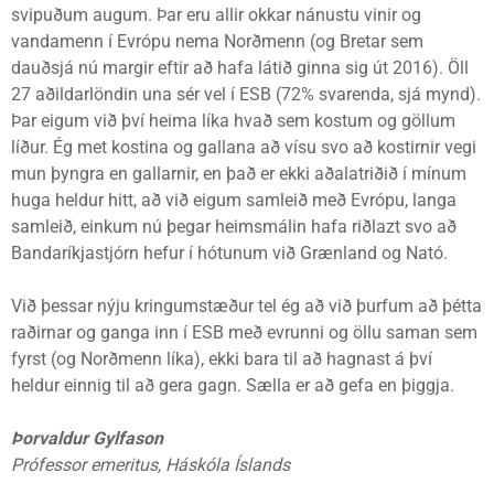
svipuðum augum. Þar eru allir okkar nánustu vinir og
vandamenn í Evrópu nema Norðmenn (og Bretar sem
dauðsjá nú margir eftir að hafa látið ginna sig út 2016). Öll
27 aðildarlöndin una sér vel í ESB (72% svarenda, sjá mynd).
Þar eigum við því heima líka hvað sem kostum og göllum
líður. Ég met kostina og gallana að vísu svo að kostirnir vegi
mun þyngra en gallarnir, en það er ekki aðalatriðið í mínum
huga heldur hitt, að við eigum samleið með Evrópu, langa
samleið, einkum nú þegar heimsmálin hafa riðlazt svo að
Bandaríkjastjórn hefur í hótunum við Grænland og Nató.
Við þessar nýju kringumstæður tel ég að við þurfum að þétta
raðirnar og ganga inn í ESB með evrunni og öllu saman sem
fyrst (og Norðmenn líka), ekki bara til að hagnast á því
heldur einnig til að gera gagn. Sælla er að gefa en þiggja.
Þorvaldur Gylfason
Prófessor emeritus, Háskóla Íslands