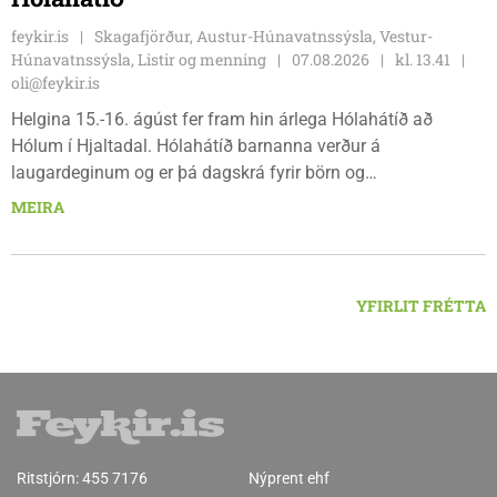
feykir.is
Skagafjörður, Austur-Húnavatnssýsla, Vestur-
Húnavatnssýsla, Listir og menning
07.08.2026
kl. 13.41
oli@feykir.is
Helgina 15.-16. ágúst fer fram hin árlega Hólahátíð að
Hólum í Hjaltadal. Hólahátíð barnanna verður á
laugardeginum og er þá dagskrá fyrir börn og
fjölskyldur.Lydía Einarsdóttir svæðisstjóri æskulýðsmála og
MEIRA
Karl Lúðvíksson íþróttakennari sjá um dagskrána.
YFIRLIT FRÉTTA
Ritstjórn:
455 7176
Nýprent ehf