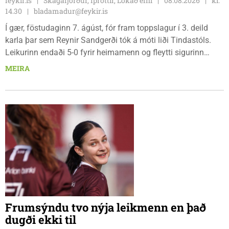
feykir.is
Skagafjörður, Íþróttir, Lokað efni
08.08.2026
kl.
14.30
bladamadur@feykir.is
Í gær, föstudaginn 7. ágúst, fór fram toppslagur í 3. deild
karla þar sem Reynir Sandgerði tók á móti liði Tindastóls.
Leikurinn endaði 5-0 fyrir heimamenn og fleytti sigurinn
Reynismönnum á topp deildarinnar en Stólunum í annað
MEIRA
sætið. Tindastólsliðið frumsýndi jafnframt nýjan leikmann í
leiknum.
Frumsýndu tvo nýja leikmenn en það
dugði ekki til