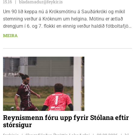
15.16
bladamadur@feykir.is
Um 90 lið keppa nú á Króksmótinu á Sauðárkróki og mikil
stemning verður á Króknum um helgina. Mótinu er ætlað
drengjum í 6. og 7. flokki en einnig verður haldið fótboltafjör
fyrir yngri systkini. Mótið hófst í gær, föstudaginn 7. ágúst
MEIRA
og því lýkur á morgun, sunnudaginn 9. ágúst.
Reynismenn fóru upp fyrir Stólana eftir
stórsigur