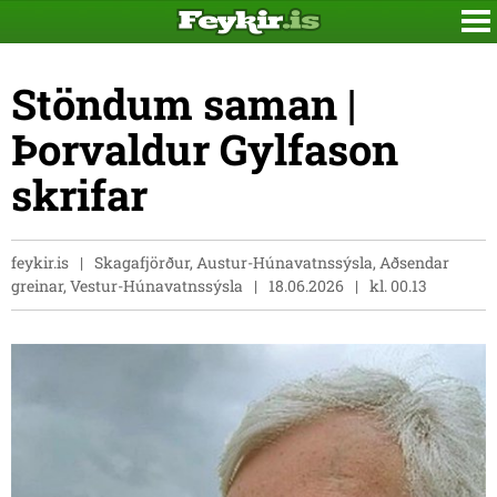
Stöndum saman |
Þorvaldur Gylfason
skrifar
feykir.is
Skagafjörður, Austur-Húnavatnssýsla, Aðsendar
greinar, Vestur-Húnavatnssýsla
18.06.2026
kl. 00.13