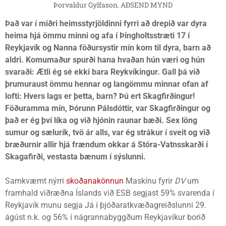
Þorvaldur Gylfason. AÐSEND MYND
Það var í miðri heimsstyrjöldinni fyrri að drepið var dyra
heima hjá ömmu minni og afa í Þingholtsstræti 17 í
Reykjavík og Nanna föðursystir mín kom til dyra, barn að
aldri. Komumaður spurði hana hvaðan hún væri og hún
svaraði: Ætli ég sé ekki bara Reykvíkingur. Gall þá við
þrumuraust ömmu hennar og langömmu minnar ofan af
lofti: Hvers lags er þetta, barn? Þú ert Skagfirðingur!
Föðuramma mín, Þórunn Pálsdóttir, var Skagfirðingur og
það er ég því líka og við hjónin raunar bæði. Sex löng
sumur og sælurík, tvö ár alls, var ég strákur í sveit og við
bræðurnir allir hjá frændum okkar á Stóra-Vatnsskarði í
Skagafirði, vestasta bænum í sýslunni.
Samkvæmt nýrri
skoðanakönnun
Maskínu fyrir
DV
um
framhald viðræðna Íslands við ESB segjast 59% svarenda í
Reykjavík munu segja Já í þjóðaratkvæðagreiðslunni 29.
ágúst n.k. og 56% í nágrannabyggðum Reykjavíkur borið