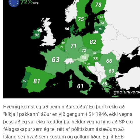
Hvernig kemst ég að þeirri niðurstöðu? Ég þurfti ekki að
“kíkja í pakkann” áður en við gengum í SÞ 1946, ekki vegna
þess að ég var ekki fæddur þá, heldur vegna hins að SÞ eru
félagsskapur sem ég tel rétt af pólitískum ástæðum að
Ísland sé í hvað sem kostum og göllum líður. Ég lít ESB