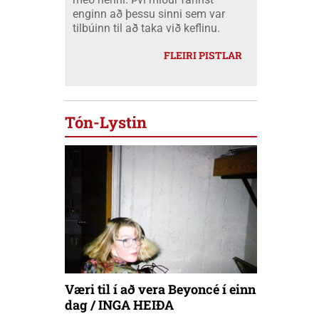
enginn að þessu sinni sem var
tilbúinn til að taka við keflinu.
FLEIRI PISTLAR
Tón-Lystin
Væri til í að vera Beyoncé í einn
dag / INGA HEIÐA