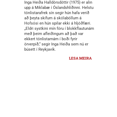
Inga Heiða Halldórsdóttir (1975) er alin
upp á Miklabæ í Óslandshlíðinni. Helstu
tónlistarafrek sín segir hún hafa verið
að þeyta skífum á skólaböllum á
Hofsósi en hún spilar ekki á hljóðfæri.
„Eldri systkini mín fóru í blokkflautunám
með þeim afleiðingum að það var
ekkert tónlistarnám í boði fyrir
örverpið,“ segir Inga Heiða sem nú er
búsett í Reykjavík.
LESA MEIRA