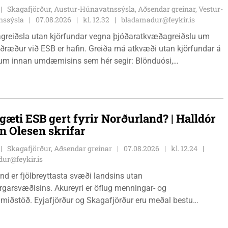
Skagafjörður, Austur-Húnavatnssýsla, Aðsendar greinar, Vestur-
nssýsla
07.08.2026
kl. 12.32
bladamadur@feykir.is
greiðsla utan kjörfundar vegna þjóðaratkvæðagreiðslu um
ið ESB er hafin. Greiða má atkvæði utan kjörfundar á
m innan umdæmisins sem hér segir: Blönduósi,
fstofu, Hnjúkabyggð 33, Blönduósi, virka daga, kl. 09:00 -
auðárkróki, sýsluskrifstofu, Suðurgötu 1, Sauðárkróki, virka
. 09:00 - 15:00. Hvammstanga, ráðhúsi Húnaþings vestra að
angabraut 5, Hvammstanga, mánudaga - fimmtudaga kl.
gæti ESB gert fyrir Norðurland? | Halldór
14:00 og föstudaga kl. 10:00 - 12:00. Skagaströnd,
n Olesen skrifar
sluhúsi að Túnbraut 1-3, Skagaströnd, mánudaga -
ga kl. 09:00 - 12:00 og 13:00 - 15:00, frá og með
Skagafjörður, Aðsendar greinar
07.08.2026
kl. 12.24
inum 17. ágúst 2026.
ur@feykir.is
nd er fjölbreyttasta svæði landsins utan
garsvæðisins. Akureyri er öflug menningar- og
miðstöð. Eyjafjörður og Skagafjörður eru meðal bestu
ðarsvæða landsins. Dalvík, Siglufjörður og Húsavík byggja á
vegi og ferðaþjónustu. Og víða á svæðinu er verið að þróa