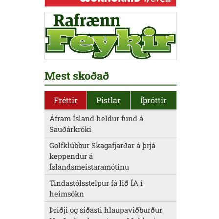
Mest skoðað
Fréttir
Pistlar
Íþróttir
Áfram Ísland heldur fund á
Sauðárkróki
Golfklúbbur Skagafjarðar á þrjá
keppendur á
Íslandsmeistaramótinu
Tindastólsstelpur fá lið ÍA í
heimsókn
Þriðji og síðasti hlaupaviðburður