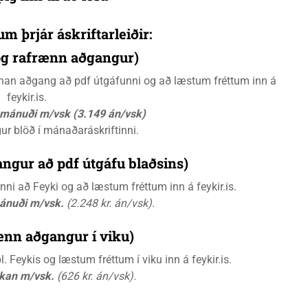
um þrjár áskriftarleiðir:
 og rafrænn aðgangur)
rænan aðgang að pdf útgáfunni og að læstum fréttum inn á
feykir.is.
á mánuði m/vsk (3.149 án/vsk)
gur blöð í mánaðaráskriftinni.
ngur að pdf útgáfu blaðsins)
i að Feyki og að læstum fréttum inn á feykir.is.
mánuði m/vsk.
(2.248 kr. án/vsk).
ænn aðgangur í viku)
 Feykis og læstum fréttum í viku inn á feykir.is.
ikan m/vsk.
(626 kr. án/vsk).