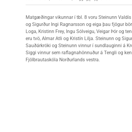
Matgæðingar vikunnar í tbl. 8 voru Steinunn Valdís
og Sigurður Ingi Ragnarsson og eiga þau fjögur bör
Loga, Kristinn Frey, Ingu Sólveigu, Veigar Þór og t
eru tvö, Almar Atli og Kristín Lilja. Steinunn og Sig
Sauðárkróki og Steinunn vinnur í sundlauginni á 
Siggi vinnur sem raflagnahönnuður á Tengli og kenn
Fjölbrautaskóla Norðurlands vestra.