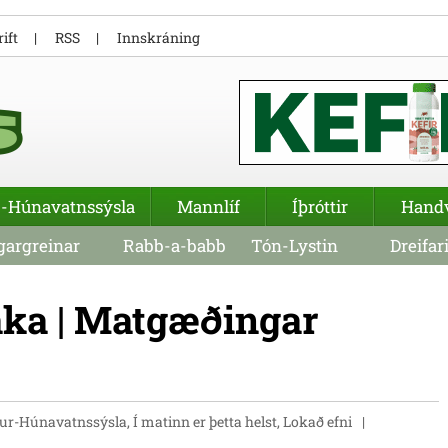
ift
RSS
Innskráning
-Húnavatnssýsla
Mannlíf
Íþróttir
Hand
argreinar
Rabb-a-babb
Tón-Lystin
Dreifar
aka | Matgæðingar
r-Húnavatnssýsla, Í matinn er þetta helst, Lokað efni