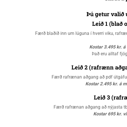
Þú getur valið 
Leið 1 (blað
Færð blaðið inn um lúguna í hverri viku, raf
Kostar 3.495 kr. 
Það eru alltaf fjö
Leið 2 (rafrænn aðga
Færð rafrænan aðgang að pdf útgáfunn
Kostar 2.495 kr. á 
Leið 3 (rafr
Færð rafrænan aðgang að nýjasta tbl.
Kostar 695 kr. v