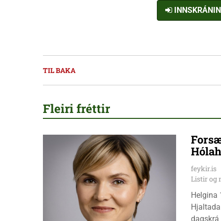
INNSKRÁNI
TIL BAKA
Fleiri fréttir
Forsæ
Hólah
feykir.is
Listir o
Helgina 
Hjaltada
dagskrá 