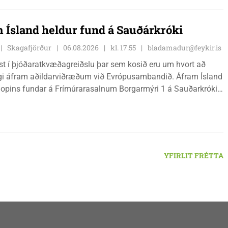
efni og nýsköpun.
 Ísland heldur fund á Sauðárkróki
Skagafjörður
06.08.2026
kl. 17.55
bladamadur@feykir.is
ist í þjóðaratkvæðagreiðslu þar sem kosið eru um hvort að
gi áfram aðildarviðræðum við Evrópusambandið. Áfram Ísland
l opins fundar á Frímúrarasalnum Borgarmýri 1 á Sauðarkróki,
ginn 8. ágúst kl. 17:30. Fundurinn er öllum opinn en skráning
ynleg.
YFIRLIT FRÉTTA