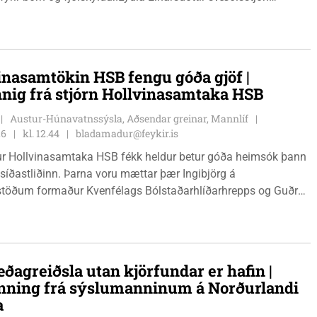
mála og Karl Lúðvíksson íþróttakennari sjá um dagskrána.
inasamtökin HSB fengu góða gjöf |
nnig frá stjórn Hollvinasamtaka HSB
Austur-Húnavatnssýsla, Aðsendar greinar, Mannlíf
26
kl. 12.44
bladamadur@feykir.is
r Hollvinasamtaka HSB fékk heldur betur góða heimsók þann
 síðastliðinn. Þarna voru mættar þær Ingibjörg á
stöðum formaður Kvenfélags Bólstaðarhlíðarhrepps og Guðrún
lu formaður Kvenfélags Svínavatnshrepps. Afhentu þær
gu Þóru gjafabréf að upphæð kr: 737.800 upp í kaup á
jutæki í aðstöðu sjúkraþjálfara.
ðagreiðsla utan kjörfundar er hafin |
nning frá sýslumanninum á Norðurlandi
a