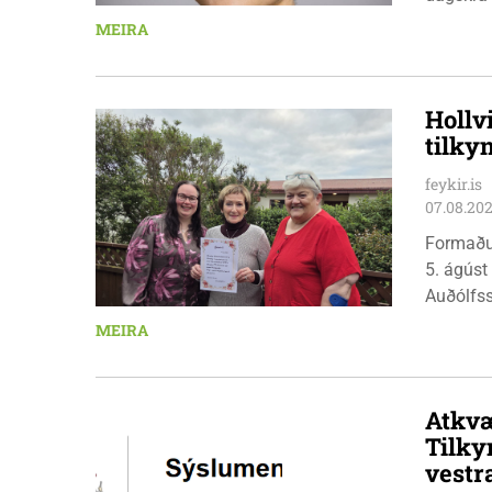
æskulýðs
MEIRA
Hollv
tilky
feykir.is
07.08.20
Formaðu
5. ágúst
Auðólfs
á Auðkú
MEIRA
Sigurlau
höggbylg
Atkvæ
Tilky
vestr