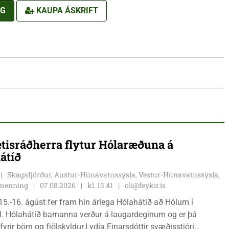
NG
KAUPA ÁSKRIFT
tisráðherra flytur Hólaræðuna á
átíð
Skagafjörður, Austur-Húnavatnssýsla, Vestur-Húnavatnssýsla,
g menning
07.08.2026
kl. 13.41
oli@feykir.is
15.-16. ágúst fer fram hin árlega Hólahátíð að Hólum í
l. Hólahátíð barnanna verður á laugardeginum og er þá
fyrir börn og fjölskyldur.Lydía Einarsdóttir svæðisstjóri