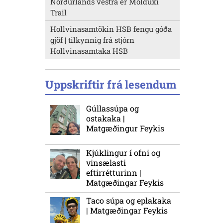
Norðurlands vestra er Molduxi
Trail
Hollvinasamtökin HSB fengu góða
gjöf | tilkynnig frá stjórn
Hollvinasamtaka HSB
Uppskriftir frá lesendum
Gúllassúpa og
ostakaka |
Matgæðingur Feykis
Kjúklingur í ofni og
vinsælasti
eftirrétturinn |
Matgæðingar Feykis
Taco súpa og eplakaka
| Matgæðingar Feykis