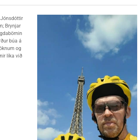
 Jónsdóttir
n; Brynjar
engdabörnin
urður búa á
Króknum og
ir líka við