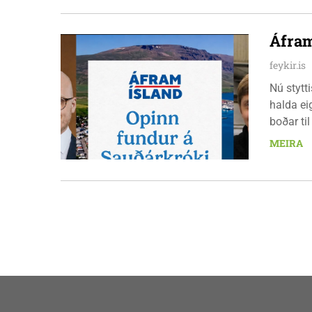
orkuverk
Áfram
feykir.is
Nú stytt
halda ei
boðar ti
laugarda
MEIRA
er nauðs