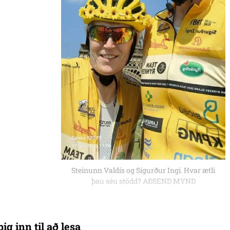
Steinunn Valdís og Sigurður Ingi. Hvar ætli
þau séu stödd? AÐSEND MYND
ig inn til að lesa