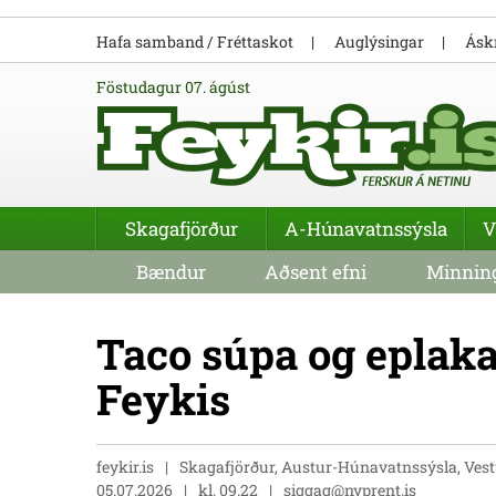
Hafa samband / Fréttaskot
Auglýsingar
Áskr
föstudagur 07. ágúst
Skagafjörður
A-Húnavatnssýsla
V
Bændur
Aðsent efni
Minning
Taco súpa og eplak
Feykis
feykir.is
Skagafjörður, Austur-Húnavatnssýsla, Vestu
05.07.2026
kl. 09.22
siggag@nyprent.is