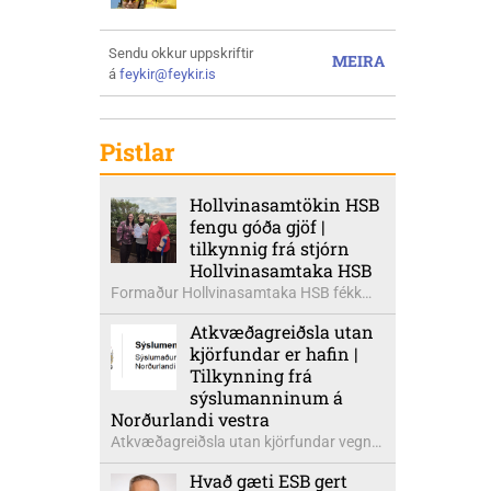
Sendu okkur uppskriftir
MEIRA
á
feykir@feykir.is
Pistlar
Hollvinasamtökin HSB
fengu góða gjöf |
tilkynnig frá stjórn
Hollvinasamtaka HSB
Formaður Hollvinasamtaka HSB fékk
heldur betur góða heimsók þann 5.
Atkvæðagreiðsla utan
ágúst síðastliðinn. Þarna voru mættar
kjörfundar er hafin |
þær Ingibjörg á Auðólfsstöðum
Tilkynning frá
formaður Kvenfélags
sýslumanninum á
Bólstaðarhlíðarhrepps og Guðrún á
Norðurlandi vestra
Auðkúlu formaður Kvenfélags
Atkvæðagreiðsla utan kjörfundar vegna
Svínavatnshrepps. Afhentu þær
þjóðaratkvæðagreiðslu um
Sigurlaugu Þóru gjafabréf að upphæð
Hvað gæti ESB gert
aðildarviðræður við ESB er hafin. Greiða
kr: 737.800 upp í kaup á höggbylgjutæki