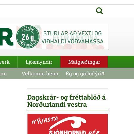
verk
Ljósmyndir
Matgæðingar
inn
Velkomin heim
Ég og gæludýrið
Dagskrár- og fréttablöð á
Norðurlandi vestra