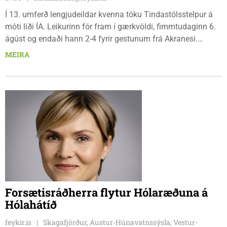
Í 13. umferð lengjudeildar kvenna tóku Tindastólsstelpur á
móti liði ÍA. Leikurinn fór fram í gærkvöldi, fimmtudaginn 6.
ágúst og endaði hann 2-4 fyrir gestunum frá Akranesi.
Tindastólsliðið frumsýndi tvo nýja leikmenn en þær dönsku
MEIRA
Cecilie Lillesoe Esbak Pedersen og Sandra Pedersen eru
tvíburar.
Forsætisráðherra flytur Hólaræðuna á
Hólahátíð
feykir.is
Skagafjörður, Austur-Húnavatnssýsla, Vestur-