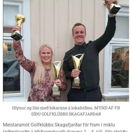
Hlynur og Sísí með bikarana á lokahófinu. MYND AF FB
SÍÐU GOLFKLÚBBS SKAGAFJARÐAR
Meistaramót Golfklúbbs Skagafjarðar fór fram í miklu
leiðindaveðri á Hlíðarendavelli dagana 1. - 4. júlí. Alls skráðu