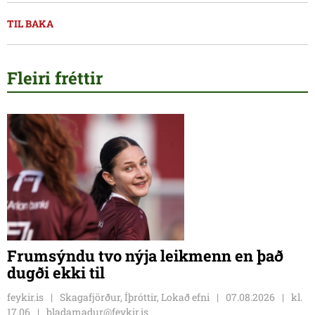
TIL BAKA
Fleiri fréttir
Frumsýndu tvo nýja leikmenn en það
dugði ekki til
feykir.is
Skagafjörður, Íþróttir, Lokað efni
07.08.2026
kl.
17.06
bladamadur@feykir.is