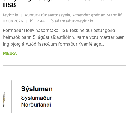
HSB
feykir.is
Austur-Húnavatnssýsla, Aðsendar greinar, Mannlíf
07.08.2026
kl. 12.44
bladamadur@feykir.is
Formaður Hollvinasamtaka HSB fékk heldur betur góða
heimsók þann 5. ágúst síðastliðinn. Þarna voru mættar þær
Ingibjörg á Auðólfsstöðum formaður Kvenfélags
Bólstaðarhlíðarhrepps og Guðrún á Auðkúlu formaður
MEIRA
Kvenfélags Svínavatnshrepps. Afhentu þær Sigurlaugu Þóru
gjafabréf að upphæð kr: 737.800 upp í kaup á
höggbylgjutæki í aðstöðu sjúkraþjálfara.