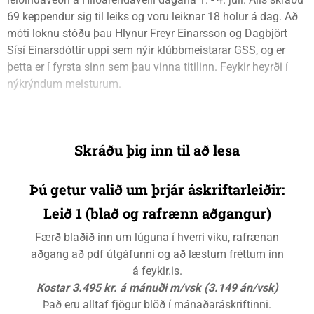
69 keppendur sig til leiks og voru leiknar 18 holur á dag. Að
móti loknu stóðu þau Hlynur Freyr Einarsson og Dagbjört
Sísí Einarsdóttir uppi sem nýir klúbbmeistarar GSS, og er
þetta er í fyrsta sinn sem þau vinna titilinn. Feykir heyrði í
nýkrýndum meisturum.
Skráðu þig inn til að lesa
Þú getur valið um þrjár áskriftarleiðir:
Leið 1 (blað og rafrænn aðgangur)
Færð blaðið inn um lúguna í hverri viku, rafrænan
aðgang að pdf útgáfunni og að læstum fréttum inn
á feykir.is.
Kostar 3.495 kr. á mánuði m/vsk (3.149 án/vsk)
Það eru alltaf fjögur blöð í mánaðaráskriftinni.