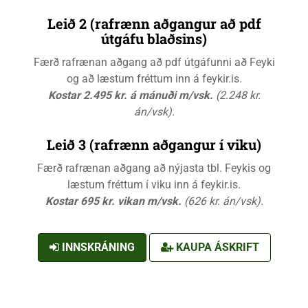
Leið 2 (rafrænn aðgangur að pdf
útgáfu blaðsins)
Færð rafrænan aðgang að pdf útgáfunni að Feyki
og að læstum fréttum inn á feykir.is.
Kostar 2.495 kr. á mánuði m/vsk.
(2.248 kr.
án/vsk).
Leið 3 (rafrænn aðgangur í viku)
Færð rafrænan aðgang að nýjasta tbl. Feykis og
læstum fréttum í viku inn á feykir.is.
Kostar 695 kr. vikan m/vsk.
(626 kr. án/vsk).
INNSKRÁNING
KAUPA ÁSKRIFT