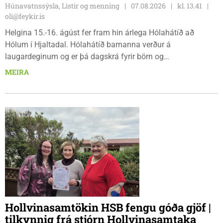
Húnavatnssýsla, Listir og menning
07.08.2026
kl. 13.41
oli@feykir.is
Helgina 15.-16. ágúst fer fram hin árlega Hólahátíð að
Hólum í Hjaltadal. Hólahátíð barnanna verður á
laugardeginum og er þá dagskrá fyrir börn og
fjölskyldur.Lydía Einarsdóttir svæðisstjóri æskulýðsmála og
MEIRA
Karl Lúðvíksson íþróttakennari sjá um dagskrána.
Hollvinasamtökin HSB fengu góða gjöf |
tilkynnig frá stjórn Hollvinasamtaka