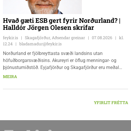
Hvað gæti ESB gert fyrir Norðurland? |
Halldór Jörgen Olesen skrifar
feykir.is
Skagafjörður, Aðsendar greinar
07.08.2026
kl.
12.24
bladamadur@feykir.is
Norðurland er fjölbreyttasta svæði landsins utan
höfuðborgarsvæðisins. Akureyri er öflug menningar- og
þjónustumiðstöð. Eyjafjörður og Skagafjörður eru meðal
bestu landbúnaðarsvæða landsins. Dalvík, Siglufjörður og
MEIRA
Húsavík byggja á sjávarútvegi og ferðaþjónustu. Og víða á
svæðinu er verið að þróa orkuverkefni og nýsköpun.
YFIRLIT FRÉTTA