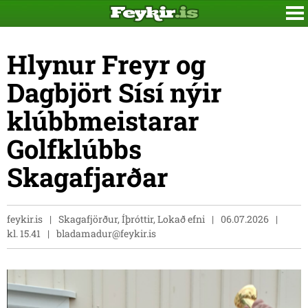
Hlynur Freyr og
Dagbjört Sísí nýir
klúbbmeistarar
Golfklúbbs
Skagafjarðar
feykir.is
Skagafjörður, Íþróttir, Lokað efni
06.07.2026
kl. 15.41
bladamadur@feykir.is