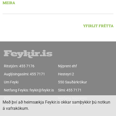
fjölskyldur.Lydía Einarsdóttir svæðisstjóri æskulýðsmála og
MEIRA
Karl Lúðvíksson íþróttakennari sjá um dagskrána.
YFIRLIT FRÉTTA
Ritstjórn:
455 7176
Nýprent ehf
Auglýsingasími:
455 7171
Hesteyri 2
Um Feyki
550 Sauðárkrókur
Netfang Feykis:
feykir@feykir.is
Sími:
455 7171
RSS
Netfang Nýprents:
Með því að heimsækja Feykir.is okkar samþykkir þú notkun
nyprent@nyprent.is
Auglýsingar
á vafrakökum.