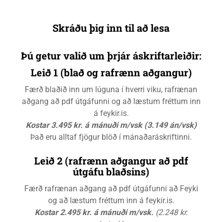
Skráðu þig inn til að lesa
Þú getur valið um þrjár áskriftarleiðir:
Leið 1 (blað og rafrænn aðgangur)
Færð blaðið inn um lúguna í hverri viku, rafrænan
aðgang að pdf útgáfunni og að læstum fréttum inn
á feykir.is.
Kostar 3.495 kr. á mánuði m/vsk (3.149 án/vsk)
Það eru alltaf fjögur blöð í mánaðaráskriftinni.
Leið 2 (rafrænn aðgangur að pdf
útgáfu blaðsins)
Færð rafrænan aðgang að pdf útgáfunni að Feyki
og að læstum fréttum inn á feykir.is.
Kostar 2.495 kr. á mánuði m/vsk.
(2.248 kr.