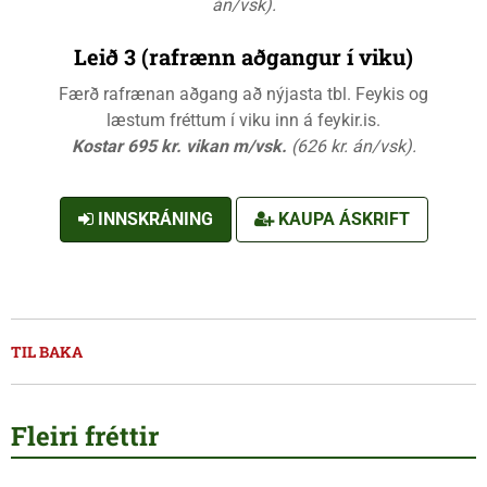
án/vsk).
Leið 3 (rafrænn aðgangur í viku)
Færð rafrænan aðgang að nýjasta tbl. Feykis og
læstum fréttum í viku inn á feykir.is.
Kostar 695 kr. vikan m/vsk.
(626 kr. án/vsk).
INNSKRÁNING
KAUPA ÁSKRIFT
TIL BAKA
Fleiri fréttir