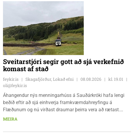
Sveitarstjóri segir gott að sjá verkefnið
komast af stað
feykir.is
Skagafjörður, Lokað efni
08.08.2026
kl. 19.01
oli@feykir.is
Áhangendur nýs menningarhúss á Sauðárkróki hafa lengi
beðið eftir að sjá einhverja framkvæmdahreyfingu á
Flæðunum og nú virðast draumar þeirra vera að rætast.
Þórður Hansen mætti með tæki og tól og hóf
MEIRA
jarðvegsframkvæmdir vegna menningarhúss nú fyrir helgina
og sagði Magnús Barðdal sveitarstjóri það vera virkilega