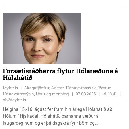
tvíburar.
Forsætisráðherra flytur Hólaræðuna á
Hólahátíð
feykir.is
Skagafjörður, Austur-Húnavatnssýsla, Vestur-
Húnavatnssýsla, Listir og menning
07.08.2026
kl. 13.41
oli@feykir.is
Helgina 15.-16. ágúst fer fram hin árlega Hólahátíð að
Hólum í Hjaltadal. Hólahátíð barnanna verður á
laugardeginum og er þá dagskrá fyrir börn og