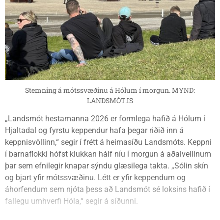
Stemning á mótssvæðinu á Hólum í morgun. MYND:
LANDSMÓT.IS
„Landsmót hestamanna 2026 er formlega hafið á Hólum í
Hjaltadal og fyrstu keppendur hafa þegar riðið inn á
keppnisvöllinn,“ segir í frétt á heimasíðu Landsmóts. Keppni
í barnaflokki hófst klukkan hálf níu í morgun á aðalvellinum
þar sem efnilegir knapar sýndu glæsilega takta. „Sólin skín
og bjart yfir mótssvæðinu. Létt er yfir keppendum og
áhorfendum sem njóta þess að Landsmót sé loksins hafið í
fallegu umhverfi Hóla,“ segir á síðunni.