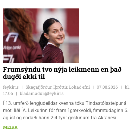
Frumsýndu tvo nýja leikmenn en það
dugði ekki til
feykir.is
Skagafjörður, Íþróttir, Lokað efni
07.08.2026
kl.
17.06
bladamadur@feykir.is
Í 13. umferð lengjudeildar kvenna tóku Tindastólsstelpur á
móti liði ÍA. Leikurinn fór fram í gærkvöldi, fimmtudaginn 6.
ágúst og endaði hann 2-4 fyrir gestunum frá Akranesi.
Tindastólsliðið frumsýndi tvo nýja leikmenn en þær dönsku
MEIRA
Cecilie Lillesoe Esbak Pedersen og Sandra Pedersen eru