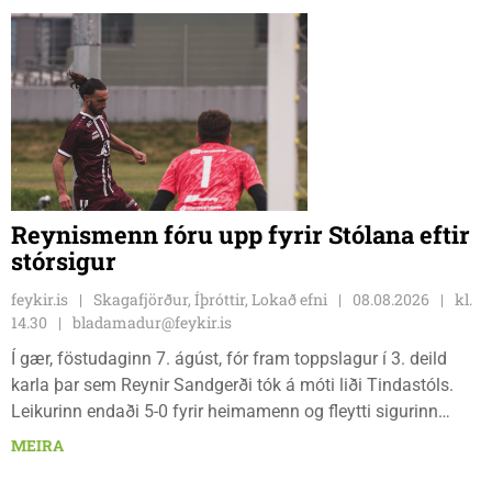
Reynismenn fóru upp fyrir Stólana eftir
stórsigur
feykir.is
Skagafjörður, Íþróttir, Lokað efni
08.08.2026
kl.
14.30
bladamadur@feykir.is
Í gær, föstudaginn 7. ágúst, fór fram toppslagur í 3. deild
karla þar sem Reynir Sandgerði tók á móti liði Tindastóls.
Leikurinn endaði 5-0 fyrir heimamenn og fleytti sigurinn
Reynismönnum á topp deildarinnar en Stólunum í annað
MEIRA
sætið. Tindastólsliðið frumsýndi jafnframt nýjan leikmann í
leiknum.