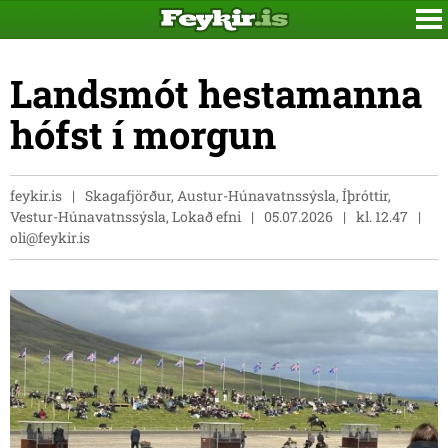
Landsmót hestamanna
hófst í morgun
feykir.is
Skagafjörður, Austur-Húnavatnssýsla, Íþróttir,
Vestur-Húnavatnssýsla, Lokað efni
05.07.2026
kl. 12.47
oli@feykir.is