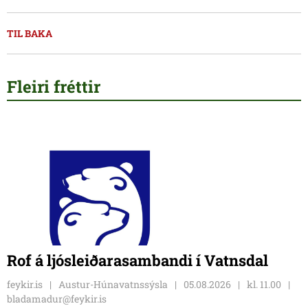
TIL BAKA
Fleiri fréttir
Rof á ljósleiðarasambandi í Vatnsdal
feykir.is
Austur-Húnavatnssýsla
05.08.2026
kl. 11.00
bladamadur@feykir.is