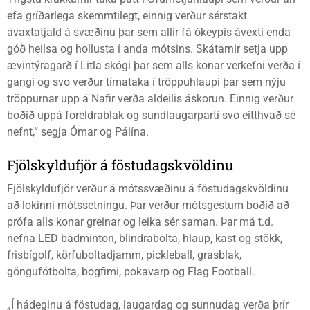
efa gríðarlega skemmtilegt, einnig verður sérstakt
ávaxtatjald á svæðinu þar sem allir fá ókeypis ávexti enda
góð heilsa og hollusta í anda mótsins. Skátarnir setja upp
ævintýragarð í Litla skógi þar sem alls konar verkefni verða í
gangi og svo verður tímataka í tröppuhlaupi þar sem nýju
tröppurnar upp á Nafir verða aldeilis áskorun. Einnig verður
boðið uppá foreldrablak og sundlaugarpartí svo eitthvað sé
nefnt,“ segja Ómar og Pálína.
Fjölskyldufjör á föstudagskvöldinu
Fjölskyldufjör verður á mótssvæðinu á föstudagskvöldinu
að lokinni mótssetningu. Þar verður mótsgestum boðið að
prófa alls konar greinar og leika sér saman. Þar má t.d.
nefna LED badminton, blindrabolta, hlaup, kast og stökk,
frisbígolf, körfuboltadjamm, pickleball, grasblak,
göngufótbolta, bogfimi, pokavarp og Flag Football.
„Í hádeginu á föstudag, laugardag og sunnudag verða þrír