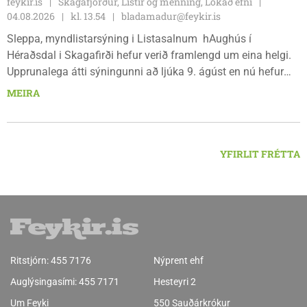
feykir.is
Skagafjörður, Listir og menning, Lokað efni
04.08.2026
kl. 13.54
bladamadur@feykir.is
Sleppa, myndlistarsýning i Listasalnum hAughús í
Héraðsdal i Skagafirði hefur verið framlengd um eina helgi.
Upprunalega átti sýningunni að ljúka 9. ágúst en nú hefur
opnunartíminn verið framlengdur til 15. ágúst. Opið er á
MEIRA
föstudögum og um helgar frá 13:00 til 18:00.
YFIRLIT FRÉTTA
Ritstjórn:
455 7176
Nýprent ehf
Auglýsingasími:
455 7171
Hesteyri 2
Um Feyki
550 Sauðárkrókur