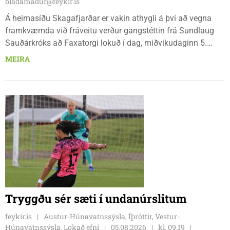
bladamadur@feykir.is
Á heimasíðu Skagafjarðar er vakin athygli á því að vegna
framkvæmda við fráveitu verður gangstéttin frá Sundlaug
Sauðárkróks að Faxatorgi lokuð í dag, miðvikudaginn 5.
ágúst, og á morgun, fimmtudaginn 6. ágúst.
MEIRA
Tryggðu sér sæti í undanúrslitum
feykir.is
Austur-Húnavatnssýsla, Íþróttir, Vestur-
Húnavatnssýsla, Lokað efni
05.08.2026
kl. 09.19