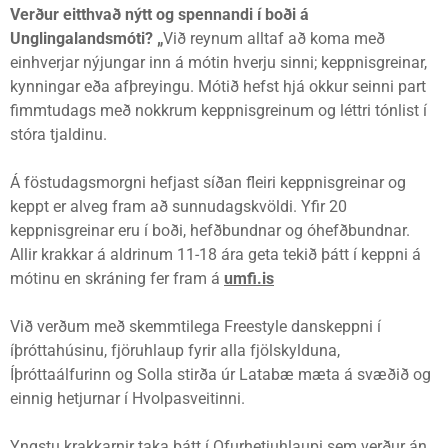
Verður eitthvað nýtt og spennandi í boði á
Unglingalandsmóti? „
Við reynum alltaf að koma með
einhverjar nýjungar inn á mótin hverju sinni; keppnisgreinar,
kynningar eða afþreyingu. Mótið hefst hjá okkur seinni part
fimmtudags með nokkrum keppnisgreinum og léttri tónlist í
stóra tjaldinu.
Á föstudagsmorgni hefjast síðan fleiri keppnisgreinar og
keppt er alveg fram að sunnudagskvöldi. Yfir 20
keppnisgreinar eru í boði, hefðbundnar og óhefðbundnar.
Allir krakkar á aldrinum 11-18 ára geta tekið þátt í keppni á
mótinu en skráning fer fram á
umfi.is
Við verðum með skemmtilega Freestyle danskeppni í
íþróttahúsinu, fjöruhlaup fyrir alla fjölskylduna,
Íþróttaálfurinn og Solla stirða úr Latabæ mæta á svæðið og
einnig hetjurnar í Hvolpasveitinni.
Yngstu krakkarnir taka þátt í Ofurhetjuhlaupi sem verður án