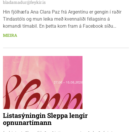
bladamadur@feykir.is
Hin fjölhæfa Ana Clara Paz frá Argentínu er gengin í raðir
Tindastóls og mun leika með kvennaliði félagsins á
komandi tímabil. En þetta kom fram á Facebook síðu
Körfuknattleiksdeildarinnar fyrr í dag. Paz þekkir íslenska
MEIRA
körfuboltann vel og kemur með mikilvæga reynslu inn í ungt
og metnaðarfullt lið Stólanna.
Listasýningin Sleppa lengir
opnunartímann