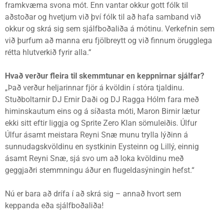
framkvæma svona mót. Enn vantar okkur gott fólk til
aðstoðar og hvetjum við því fólk til að hafa samband við
okkur og skrá sig sem sjálfboðaliða á mótinu. Verkefnin sem
við þurfum að manna eru fjölbreytt og við finnum örugglega
rétta hlutverkið fyrir alla.“
Hvað verður fleira til skemmtunar en keppnirnar sjálfar?
„Það verður heljarinnar fjör á kvöldin í stóra tjaldinu.
Stuðboltarnir DJ Ernir Daði og DJ Ragga Hólm fara með
himinskautum eins og á síðasta móti, Maron Birnir lætur
ekki sitt eftir liggja og Sprite Zero Klan sömuleiðis. Úlfur
Úlfur ásamt meistara Reyni Snæ munu trylla lýðinn á
sunnudagskvöldinu en systkinin Eysteinn og Lillý, einnig
ásamt Reyni Snæ, sjá svo um að loka kvöldinu með
geggjaðri stemmningu áður en flugeldasýningin hefst.“
Nú er bara að drífa í að skrá sig – annað hvort sem
keppanda eða sjálfboðaliða!