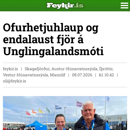
Ofurhetjuhlaup og
endalaust fjör á
Unglingalandsmóti
feykir.is
Skagafjörður, Austur-Húnavatnssýsla, Íþróttir,
Vestur-Húnavatnssýsla, Mannlíf
08.07.2026
kl. 10.42
oli@feykir.is