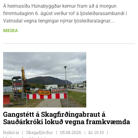
Á heimasíðu Húnabyggðar kemur fram að á morgun
fimmtudaginn 6. ágúst verður rof á ljósleiðarasambandi í
Vatnsdal vegna tengingar nýrrar ljósleiðaralagnar.
Ljósleiðarasambandið verður rofið á morgun fimmtudag
MEIRA
klukkan 9:00 í vestanverðum Vatnsdal.
Gangstétt á Skagfirðingabraut á
Sauðárkróki lokuð vegna framkvæmda
feykir.is
Skagafjörður
05.08.2026
kl. 10.10