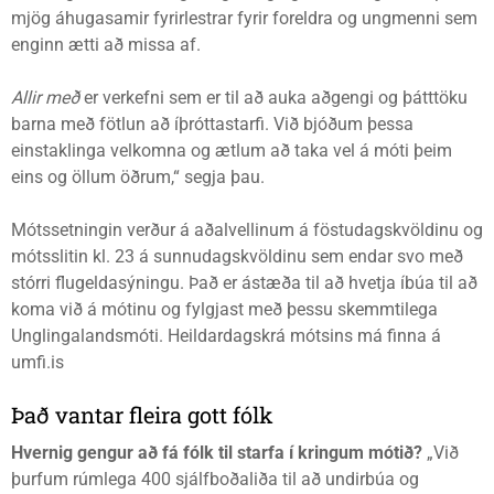
mjög áhugasamir fyrirlestrar fyrir foreldra og ungmenni sem
enginn ætti að missa af.
Allir með
er verkefni sem er til að auka aðgengi og þátttöku
barna með fötlun að íþróttastarfi. Við bjóðum þessa
einstaklinga velkomna og ætlum að taka vel á móti þeim
eins og öllum öðrum,“ segja þau.
Mótssetningin verður á aðalvellinum á föstudagskvöldinu og
mótsslitin kl. 23 á sunnudagskvöldinu sem endar svo með
stórri flugeldasýningu. Það er ástæða til að hvetja íbúa til að
koma við á mótinu og fylgjast með þessu skemmtilega
Unglingalandsmóti. Heildardagskrá mótsins má finna á
umfi.is
Það vantar fleira gott fólk
Hvernig gengur að fá fólk til starfa í kringum mótið?
„Við
þurfum rúmlega 400 sjálfboðaliða til að undirbúa og