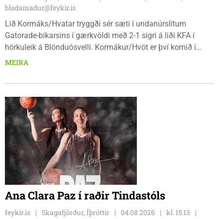
bladamadur@feykir.is
Lið Kormáks/Hvatar tryggði sér sæti í undanúrslitum
Gatorade-bikarsins í gærkvöldi með 2-1 sigri á liði KFA í
hörkuleik á Blönduósvelli. Kormákur/Hvöt er því komið í
undanúrslitin annað árið í röð, en ásamt þeim verða
MEIRA
Álftnesingar, Haukar og Selfyssingar í pottinum þegar dregið
verður.
Ana Clara Paz í raðir Tindastóls
feykir.is
Skagafjörður, Íþróttir
04.08.2026
kl. 15.13