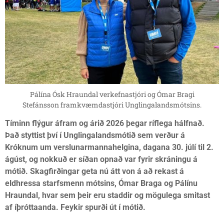
Pálína Ósk Hraundal verkefnastjóri og Ómar Bragi
Stefánsson framkvæmdastjóri Unglingalandsmótsins.
Tíminn flýgur áfram og árið 2026 þegar ríflega hálfnað.
Það styttist því í Unglingalandsmótið sem verður á
Króknum um verslunarmannahelgina, dagana 30. júlí til 2.
ágúst, og nokkuð er síðan opnað var fyrir skráningu á
mótið. Skagfirðingar geta nú átt von á að rekast á
eldhressa starfsmenn mótsins, Ómar Braga og Pálínu
Hraundal, hvar sem þeir eru staddir og mögulega smitast
af íþróttaanda. Feykir spurði út í mótið.