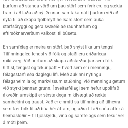
þurfum að standa vörð um þau störf sem fyrir eru og sækja
fram í að laða að ný. Þennan samtakamátt þurfum við að
nýta til að skapa fjölbreytt heilsárs störf sem auka
starfsöryggi og gera svæðið að raunhæfum og
eftirsóknarverðum valkosti til búsetu.
En samfélag er meira en störf, það snýst líka um tengsl.
Tilfinningaleg tengsl við fólk og staði eru gríðarlega
mikilvæg. Við þurfum að skapa aðstæður þar sem fólk
hittist, tengist og tekur þátt – hvort sem er í menningu,
félagsstarfi eða daglegu lífi. Með aukinni nýtingu
félagsheimila og markvissum stuðningi við menningu getum
við styrkt þennan grunn. Í sveitarfélagi sem hefur upplifað
ákveðin umskipti er sérstaklega mikilvægt að rækta
samheldni og traust. Það er einmitt sú tilfinning að tilheyra
sem fær fólk til að búa hér áfram, og aðra til að snúa aftur á
heimaslóðir – til fjölskyldu, vina og samfélags sem tekur vel
á móti þeim.