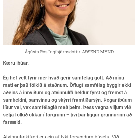
Ágústa Rós Ingibjörnsdóttir. AÐSEND MYND
Kæru íbúar.
Ég hef velt fyrir mér hvað gerir samfélag gott. Að mínu
mati er það fólkið á staðnum. Öflugt samfélag byggir ekki
aðeins á innviðum og atvinnulífi heldur fyrst og fremst á
samheldni, samvinnu og skýrri framtíðarsýn. Þegar íbúum
líður vel, vex samfélagið með þeim. Þess vegna viljum við
setja fólkið okkar í forgrunn – því þar liggur grunnurinn að
farsæld.
Atvinnutækifæri eru ein af lykilforsendum búsetu. Við