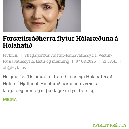
Forsætisráðherra flytur Hólaræðuna á
Hólahátíð
feykir.is
Skagafjörður, Austur-Húnavatnssýsla, Vestur-
Húnavatnssýsla, Listir og menning
07.08.2026
kl. 13.41
oli@feykir.is
Helgina 15.-16. ágúst fer fram hin árlega Hólahátíð að
Hólum í Hjaltadal. Hólahátíð barnanna verður á
laugardeginum og er þá dagskrá fyrir börn og
fjölskyldur.Lydía Einarsdóttir svæðisstjóri æskulýðsmála og
MEIRA
Karl Lúðvíksson íþróttakennari sjá um dagskrána.
YFIRLIT FRÉTTA