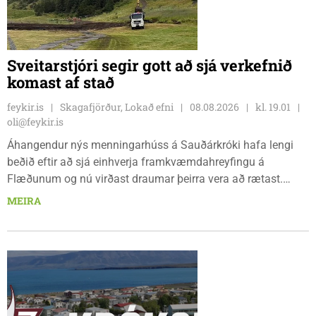
Sveitarstjóri segir gott að sjá verkefnið
komast af stað
feykir.is
Skagafjörður, Lokað efni
08.08.2026
kl. 19.01
oli@feykir.is
Áhangendur nýs menningarhúss á Sauðárkróki hafa lengi
beðið eftir að sjá einhverja framkvæmdahreyfingu á
Flæðunum og nú virðast draumar þeirra vera að rætast.
Þórður Hansen mætti með tæki og tól og hóf
MEIRA
jarðvegsframkvæmdir vegna menningarhúss nú fyrir helgina
og sagði Magnús Barðdal sveitarstjóri það vera virkilega
ánægjulegt að sjá að loksins sé farið að vinna á svæðinu,
þegar Feykir spurði hann út í málið.