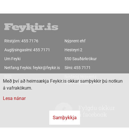
Ritstjórn:
455 7176
Nýprent ehf
Auglýsingasími:
455 7171
Hesteyri 2
Um Feyki
550 Sauðárkrókur
Netfang Feykis:
feykir@feykir.is
Sími:
455 7171
RSS
Netfang Nýprents:
Með því að heimsækja Feykir.is okkar samþykkir þú notkun
nyprent@nyprent.is
Auglýsingar
á vafrakökum.
Lesa nánar
Fylgdu okkur
á facebook
Samþykkja