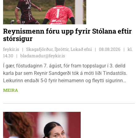
Reynismenn fóru upp fyrir Stólana eftir
stórsigur
feykir.is
Skagafjörður, Íþróttir, Lokað efni
08.08.2026
kl.
14.30
bladamadur@feykir.is
Í gær, föstudaginn 7. ágúst, fór fram toppslagur í 3. deild
karla þar sem Reynir Sandgerði tók á móti liði Tindastóls.
Leikurinn endaði 5-0 fyrir heimamenn og fleytti sigurinn
Reynismönnum á topp deildarinnar en Stólunum í annað
MEIRA
sætið. Tindastólsliðið frumsýndi jafnframt nýjan leikmann í
leiknum.