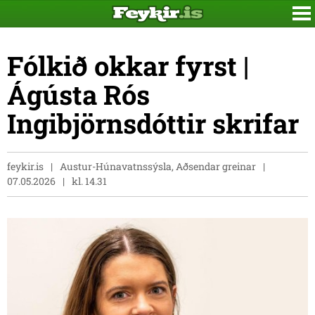
Fólkið okkar fyrst |
Ágústa Rós
Ingibjörnsdóttir skrifar
feykir.is
Austur-Húnavatnssýsla, Aðsendar greinar
07.05.2026
kl. 14.31