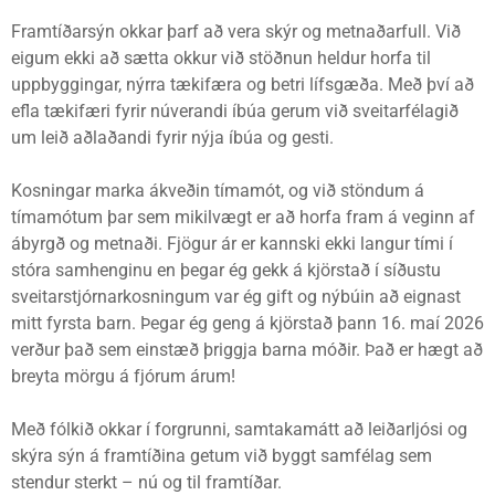
Framtíðarsýn okkar þarf að vera skýr og metnaðarfull. Við
eigum ekki að sætta okkur við stöðnun heldur horfa til
uppbyggingar, nýrra tækifæra og betri lífsgæða. Með því að
efla tækifæri fyrir núverandi íbúa gerum við sveitarfélagið
um leið aðlaðandi fyrir nýja íbúa og gesti.
Kosningar marka ákveðin tímamót, og við stöndum á
tímamótum þar sem mikilvægt er að horfa fram á veginn af
ábyrgð og metnaði. Fjögur ár er kannski ekki langur tími í
stóra samhenginu en þegar ég gekk á kjörstað í síðustu
sveitarstjórnarkosningum var ég gift og nýbúin að eignast
mitt fyrsta barn. Þegar ég geng á kjörstað þann 16. maí 2026
verður það sem einstæð þriggja barna móðir. Það er hægt að
breyta mörgu á fjórum árum!
Með fólkið okkar í forgrunni, samtakamátt að leiðarljósi og
skýra sýn á framtíðina getum við byggt samfélag sem
stendur sterkt – nú og til framtíðar.