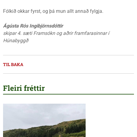
Fólkið okkar fyrst, og þá mun allt annað fylgja.
Ágústa Rós Ingibjörnsdóttir
skipar 4. sæti Framsókn og aðrir framfarasinnar í
Húnabyggð
TIL BAKA
Fleiri fréttir