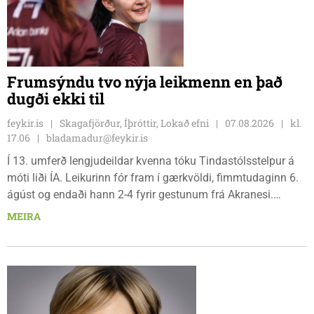
Frumsýndu tvo nýja leikmenn en það
dugði ekki til
feykir.is
Skagafjörður, Íþróttir, Lokað efni
07.08.2026
kl.
17.06
bladamadur@feykir.is
Í 13. umferð lengjudeildar kvenna tóku Tindastólsstelpur á
móti liði ÍA. Leikurinn fór fram í gærkvöldi, fimmtudaginn 6.
ágúst og endaði hann 2-4 fyrir gestunum frá Akranesi.
Tindastólsliðið frumsýndi tvo nýja leikmenn en þær dönsku
MEIRA
Cecilie Lillesoe Esbak Pedersen og Sandra Pedersen eru
tvíburar.