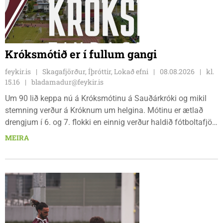
Króksmótið er í fullum gangi
feykir.is
Skagafjörður, Íþróttir, Lokað efni
08.08.2026
kl.
15.16
bladamadur@feykir.is
Um 90 lið keppa nú á Króksmótinu á Sauðárkróki og mikil
stemning verður á Króknum um helgina. Mótinu er ætlað
drengjum í 6. og 7. flokki en einnig verður haldið fótboltafjör
fyrir yngri systkini. Mótið hófst í gær, föstudaginn 7. ágúst
MEIRA
og því lýkur á morgun, sunnudaginn 9. ágúst.