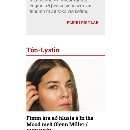
enginn að þessu sinni sem var
tilbúinn til að taka við keflinu.
FLEIRI PISTLAR
Tón-Lystin
Fimm ára að hlusta á In the
Mood með Glenn Miller /