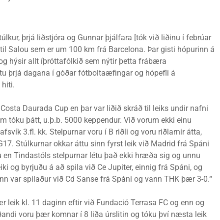
lkur, þrjá liðstjóra og Gunnar þjálfara [tók við liðinu í febrúar
 til Salou sem er um 100 km frá Barcelona. Þar gisti hópurinn á
 hýsir allt íþróttafólkið sem nýtir þetta frábæra
stu þrjá dagana í góðar fótboltaæfingar og hópefli á
hiti.
sta Daurada Cup en þar var liðið skráð til leiks undir nafni
em tóku þátt, u.þ.b. 5000 keppendur. Við vorum ekki einu
svík 3.fl. kk. Stelpurnar voru í B riðli og voru riðlarnir átta,
 G17. Stúlkurnar okkar áttu sinn fyrst leik við Madrid frá Spáni
nu en Tindastóls stelpurnar létu það ekki hræða sig og unnu
iki og byrjuðu á að spila við Ce Jupiter, einnig frá Spáni, og
ikinn var spilaður við Cd Sanse frá Spáni og vann THK þær 3-0.“
ær leik kl. 11 daginn eftir við Fundació Terrasa FC og enn og
ðandi voru þær komnar í 8 liða úrslitin og tóku því næsta leik