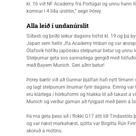
kl. 16 við NF Academy frá Portúgal og unnu hann lí
komnar í 4 liða úrslitin,“ segir Þórey.
Alla leið í undanúrslit
Síðasti og þriðji leikur dagsins hófst kl. 19 og þá by
Japan sem heitir Jfa Academy Imbari og var æsispe
Ólafsvík höfðu japönsku stelpurnar betur og unnu l
Stelpurnar geta svo sannarlega gengið með höfuðið
með Bayern Munich. Geri aðrir betur!
Þórey bætir við að Gunnar þjálfari hafi nýtt tímann
og lagt stelpunum línurnar fyrir dagana. Einnig var t
eru klárlega í hörkuformi og hlakka til að takast á
Munich og verður gaman að fylgjast með þeim á Ísl
Þá má geta þess að í flokki G17 átti lið Tindastól
og var næst markahæst, sjötta var Birgitta Rún Fin
skoruð á mótinu.