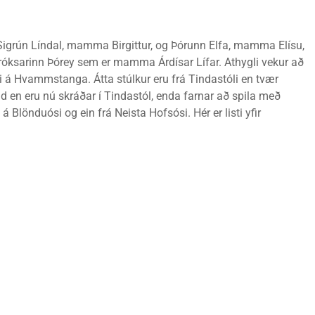
r Sigrún Líndal, mamma Birgittur, og Þórunn Elfa, mamma Elísu,
róksarinn Þórey sem er mamma Árdísar Lífar. Athygli vekur að
i á Hvammstanga. Átta stúlkur eru frá Tindastóli en tvær
en eru nú skráðar í Tindastól, enda farnar að spila með
á Blönduósi og ein frá Neista Hofsósi. Hér er listi yfir