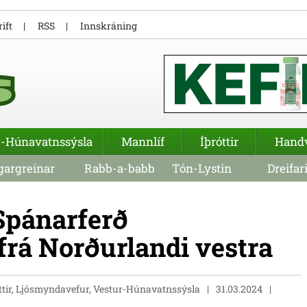
ift
RSS
Innskráning
-Húnavatnssýsla
Mannlíf
Íþróttir
Hand
argreinar
Rabb-a-babb
Tón-Lystin
Dreifar
Spánarferð
frá Norðurlandi vestra
ttir, Ljósmyndavefur, Vestur-Húnavatnssýsla
31.03.2024