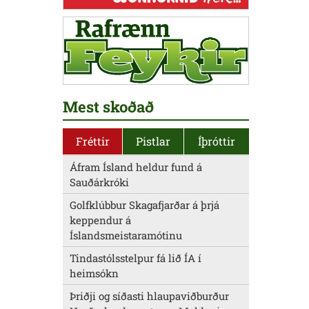
Mest skoðað
Fréttir
Pistlar
Íþróttir
Áfram Ísland heldur fund á
Sauðárkróki
Golfklúbbur Skagafjarðar á þrjá
keppendur á
Íslandsmeistaramótinu
Tindastólsstelpur fá lið ÍA í
heimsókn
Þriðji og síðasti hlaupaviðburður