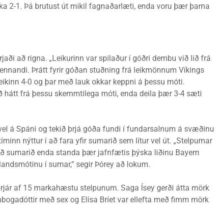
ka 2-1. Þá brutust út mikil fagnaðarlæti, enda voru þær þarna
rjaði að rigna. „Leikurinn var spilaður í góðri dembu við lið frá
nnandi. Þrátt fyrir góðan stuðning frá leikmönnum Víkings
eikinn 4-0 og þar með lauk okkar keppni á þessu móti.
 hátt frá þessu skemmtilega móti, enda deila þær 3-4 sæti
 vel á Spáni og tekið þrjá góða fundi í fundarsalnum á svæðinu
íminn nýttur í að fara yfir sumarið sem lítur vel út. „Stelpurnar
 við sumarið enda standa þær jafnfætis þýska liðinu Bayern
andsmótinu í sumar,“ segir Þórey að lokum.
s þrjár af 15 markahæstu stelpunum. Saga Ísey gerði átta mörk
nbogadóttir með sex og Elísa Bríet var ellefta með fimm mörk