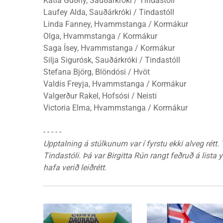
Katla Guðný, Sauðárkróki / Tindastóll
Laufey Alda, Sauðárkróki / Tindastóll
Linda Fanney, Hvammstanga / Kormákur
Olga, Hvammstanga / Kormákur
Saga Ísey, Hvammstanga / Kormákur
Silja Sigurósk, Sauðárkróki / Tindastóll
Stefana Björg, Blöndósi / Hvöt
Valdís Freyja, Hvammstanga / Kormákur
Valgerður Rakel, Hofsósi / Neisti
Victoria Elma, Hvammstanga / Kormákur
- - - - -
Upptalning á stúlkunum var í fyrstu ekki alveg rétt.
Tindastóli. Þá var Birgitta Rún rangt feðruð á list
hafa verið leiðrétt.