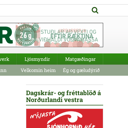
verk
Ljósmyndir
Matgæðingar
inn
Velkomin heim
Ég og gæludýrið
Dagskrár- og fréttablöð á
Norðurlandi vestra