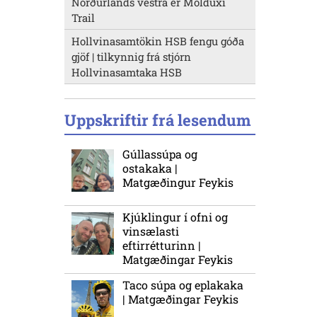
Norðurlands vestra er Molduxi
Trail
Hollvinasamtökin HSB fengu góða
gjöf | tilkynnig frá stjórn
Hollvinasamtaka HSB
Uppskriftir frá lesendum
Gúllassúpa og
ostakaka |
Matgæðingur Feykis
Kjúklingur í ofni og
vinsælasti
eftirrétturinn |
Matgæðingar Feykis
Taco súpa og eplakaka
| Matgæðingar Feykis