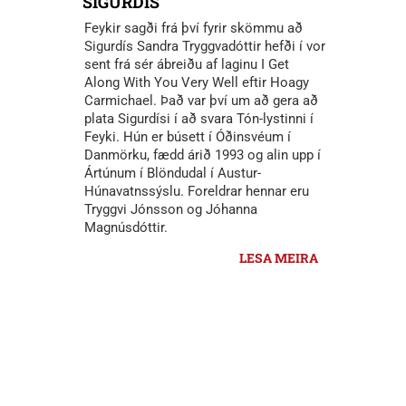
SIGURDÍS
Feykir sagði frá því fyrir skömmu að
Sigurdís Sandra Tryggvadóttir hefði í vor
sent frá sér ábreiðu af laginu I Get
Along With You Very Well eftir Hoagy
Carmichael. Það var því um að gera að
plata Sigurdísi í að svara Tón-lystinni í
Feyki. Hún er búsett í Óðinsvéum í
Danmörku, fædd árið 1993 og alin upp í
Ártúnum í Blöndudal í Austur-
Húnavatnssýslu. Foreldrar hennar eru
Tryggvi Jónsson og Jóhanna
Magnúsdóttir.
LESA MEIRA