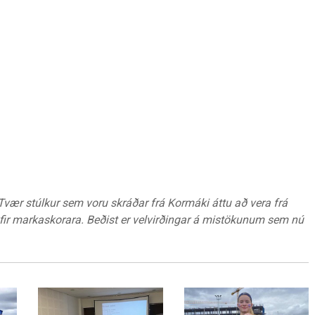
 Tvær stúlkur sem voru skráðar frá Kormáki áttu að vera frá
a yfir markaskorara. Beðist er velvirðingar á mistökunum sem nú