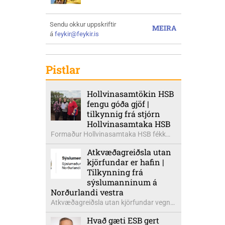
Sendu okkur uppskriftir
MEIRA
á
feykir@feykir.is
Pistlar
Hollvinasamtökin HSB
fengu góða gjöf |
tilkynnig frá stjórn
Hollvinasamtaka HSB
Formaður Hollvinasamtaka HSB fékk
heldur betur góða heimsók þann 5.
Atkvæðagreiðsla utan
ágúst síðastliðinn. Þarna voru mættar
kjörfundar er hafin |
þær Ingibjörg á Auðólfsstöðum
Tilkynning frá
formaður Kvenfélags
sýslumanninum á
Bólstaðarhlíðarhrepps og Guðrún á
Norðurlandi vestra
Auðkúlu formaður Kvenfélags
Atkvæðagreiðsla utan kjörfundar vegna
Svínavatnshrepps. Afhentu þær
þjóðaratkvæðagreiðslu um
Sigurlaugu Þóru gjafabréf að upphæð
Hvað gæti ESB gert
aðildarviðræður við ESB er hafin. Greiða
kr: 737.800 upp í kaup á höggbylgjutæki