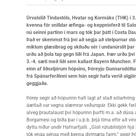
Úrvalslið Tindastóls, Hvatar og Kormáks (THK) í 3.
kvenna fór snilldar æfinga- og keppnisferð til Sal
nú seinni partinn í mars og tók þar þátt í Costa D
Það er skemmst frá því að segja að stelpurnar st
miklum glæsibrag og skiluðu sér í undanúrslit þa
urðu að þola tap gegn liði frá Japan. Þær urðu því
3.-4. sæti með liði sem kallast Bayern Munchen. F
einn af liðsstjórum hópsins, Þóreyju Gunnarsdóttur,
frá Spánarferðinni sem hún segir hafa verið algjö
geggjaða.
Þórey segir að hópurinn hafi lagt af stað sólarhring 
áætlað var vegna slæmrar veðurspár. Ekki gekk fer
alveg þrautalaust því hópurinn þurfti m.a. að dúsa 
Borgarnesi og bíða þar í u.þ.b. þrjá tíma eftir að vi
dyttu niður undir Hafnarfjalli. „Gísli rútubílstjóri h
tók enga sénsa með þenna dýrmæta farm,“ segir Þó