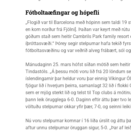
Fótboltaæfingar og hópefli
„Flogið var til Barcelona með hópinn sem taldi 19 stú
en kom norður frá Fjölni]. Þaðan var keyrt með rútu
góðum stað sem heitir Cambrils Park family resort og
íþróttasvæði.“ Þórey segir stelpurnar hafa tekið fyr
fótboltasvæðinu og var veðrið alveg frábært, sól og 
Mánudaginn 25. mars hófst síðan mótið sem heitir Co
Tindastóls. „Á þessu móti voru lið frá 20 löndum s
íslendingarnir þar heldur voru þar einnig Víkingur Ólaf
fjögur lið í hverjum þeirra, samanlagt 32 lið í flokki
sem er mjög sterkt lið og telst til Top clubs á móti
þann leik örugglega 6-0. Daginn eftir áttu þær tvo le
völtuðu stelpurnar okkar yfir þær, 7-0, og seinni le
Nú voru stelpurnar komnar í 16 liða úrslit og áttu þ
aftur unnu stelpurnar öruggan sigur, 5-0. „Þar af lei