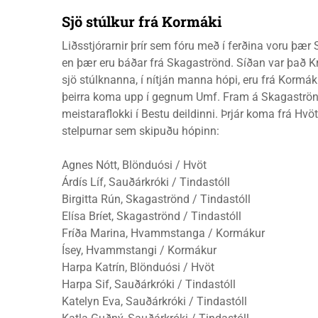
Sjö stúlkur frá Kormáki
Liðsstjórarnir þrír sem fóru með í ferðina voru þæ
en þær eru báðar frá Skagaströnd. Síðan var það K
sjö stúlknanna, í nítján manna hópi, eru frá Kormák
þeirra koma upp í gegnum Umf. Fram á Skagaströnd 
meistaraflokki í Bestu deildinni. Þrjár koma frá Hvöt 
stelpurnar sem skipuðu hópinn:
Agnes Nótt, Blönduósi / Hvöt
Árdís Líf, Sauðárkróki / Tindastóll
Birgitta Rún, Skagaströnd / Tindastóll
Elísa Bríet, Skagaströnd / Tindastóll
Fríða Marina, Hvammstanga / Kormákur
Ísey, Hvammstangi / Kormákur
Harpa Katrín, Blönduósi / Hvöt
Harpa Sif, Sauðárkróki / Tindastóll
Katelyn Eva, Sauðárkróki / Tindastóll