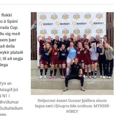
 flokki
ou á Spáni
aurada Cup.
óðu sig með
r sem þær
 að deila
eykir plataði
 til að segja
rlega
fyrr en
ðalagið þó
á N1 í
Stelpurnar ásamt Gunnar þjálfara sínum
ndhviðurnar
fagna sæti í fjöugrra liða úrslitum. MYNDIR:
já Suðurleiðum
ÞÓREY
rey.