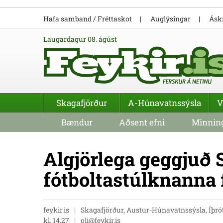
Hafa samband / Fréttaskot
Auglýsingar
Áskr
laugardagur 08. ágúst
Skagafjörður
A-Húnavatnssýsla
V
Bændur
Aðsent efni
Minning
Algjörlega geggjuð 
fótboltastúlknanna 
feykir.is
Skagafjörður, Austur-Húnavatnssýsla, Íþró
kl. 14.27
oli@feykir.is