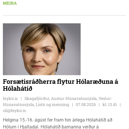
Tindastólsliðið frumsýndi tvo nýja leikmenn en þær dönsku
MEIRA
Cecilie Lillesoe Esbak Pedersen og Sandra Pedersen eru
tvíburar.
Forsætisráðherra flytur Hólaræðuna á
Hólahátíð
feykir.is
Skagafjörður, Austur-Húnavatnssýsla, Vestur-
Húnavatnssýsla, Listir og menning
07.08.2026
kl. 13.41
oli@feykir.is
Helgina 15.-16. ágúst fer fram hin árlega Hólahátíð að
Hólum í Hjaltadal. Hólahátíð barnanna verður á