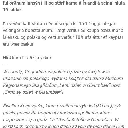
fullorðnum innsýn í líf og störf barna á Íslandi á seinni hluta
19. aldar.
Þá verður kaffistofan í Áshúsi opin kl. 15-17 og jólalegar
veitingar á boðstólunum. Hægt verður að kaupa bækurnar á
íslensku og pólsku og veittur verður 10% afsláttur ef keyptar
eru tvær bækur!
Hlökkum til að sjá ykkur
----
W sobotę, 13 grudnia, wspólnie będziemy świętować
ukazanie się polskiego wydania książek dla dzieci Muzeum
Regionalnego Skagfiörður: „Letni dzień w Glaumbær” oraz
„Zimowy dzień w Glaumbær”!
Ewelina Kacprzycka, która przetłumaczyła książki na język
polski, przeczyta fragmenty podczas spotkania, które
rozpocznie się o godz. 15:10 w baðstofie w Glaumbær. W
książkach poznajemy jeden dzień z życia dwojga dzieci i ich