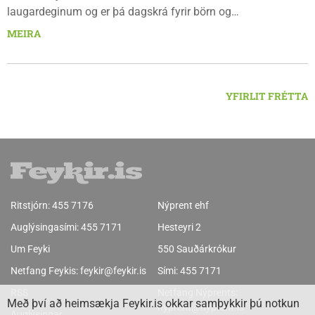
laugardeginum og er þá dagskrá fyrir börn og
fjölskyldur.Lydía Einarsdóttir svæðisstjóri æskulýðsmála og
MEIRA
Karl Lúðvíksson íþróttakennari sjá um dagskrána.
YFIRLIT FRÉTTA
Ritstjórn:
455 7176
Nýprent ehf
Auglýsingasími:
455 7171
Hesteyri 2
Um Feyki
550 Sauðárkrókur
Netfang Feykis:
feykir@feykir.is
Sími:
455 7171
RSS
Netfang Nýprents:
Með því að heimsækja Feykir.is okkar samþykkir þú notkun
nyprent@nyprent.is
Auglýsingar