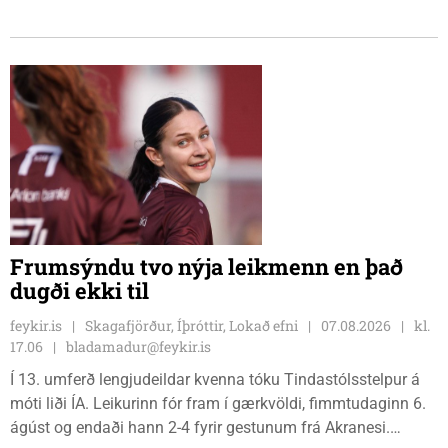
sætið. Tindastólsliðið frumsýndi jafnframt nýjan leikmann í
leiknum.
Frumsýndu tvo nýja leikmenn en það
dugði ekki til
feykir.is
Skagafjörður, Íþróttir, Lokað efni
07.08.2026
kl.
17.06
bladamadur@feykir.is
Í 13. umferð lengjudeildar kvenna tóku Tindastólsstelpur á
móti liði ÍA. Leikurinn fór fram í gærkvöldi, fimmtudaginn 6.
ágúst og endaði hann 2-4 fyrir gestunum frá Akranesi.