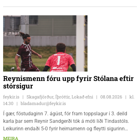
Reynismenn fóru upp fyrir Stólana eftir
stórsigur
feykir.is
Skagafjörður, Íþróttir, Lokað efni
08.08.2026
kl.
14.30
bladamadur@feykir.is
Í gær, föstudaginn 7. ágúst, fór fram toppslagur í 3. deild
karla þar sem Reynir Sandgerði tók á móti liði Tindastóls.
Leikurinn endaði 5-0 fyrir heimamenn og fleytti sigurinn
Reynismönnum á topp deildarinnar en Stólunum í annað
MEIRA