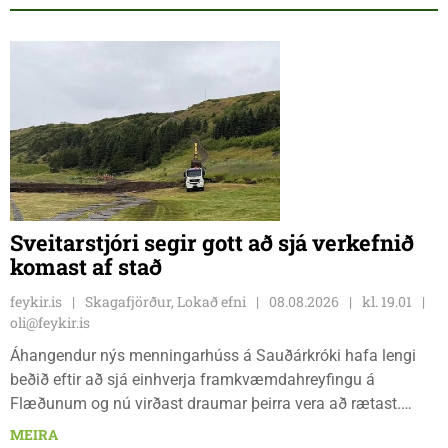
Sveitarstjóri segir gott að sjá verkefnið
komast af stað
feykir.is
Skagafjörður, Lokað efni
08.08.2026
kl. 19.01
oli@feykir.is
Áhangendur nýs menningarhúss á Sauðárkróki hafa lengi
beðið eftir að sjá einhverja framkvæmdahreyfingu á
Flæðunum og nú virðast draumar þeirra vera að rætast.
Þórður Hansen mætti með tæki og tól og hóf
MEIRA