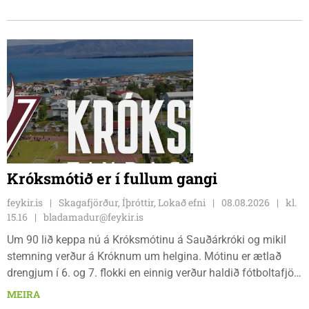
jarðvegsframkvæmdir vegna menningarhúss nú fyrir helgina
og sagði Magnús Barðdal sveitarstjóri það vera virkilega
ánægjulegt að sjá að loksins sé farið að vinna á svæðinu,
þegar Feykir spurði hann út í málið.
Króksmótið er í fullum gangi
feykir.is
Skagafjörður, Íþróttir, Lokað efni
08.08.2026
kl.
15.16
bladamadur@feykir.is
Um 90 lið keppa nú á Króksmótinu á Sauðárkróki og mikil
stemning verður á Króknum um helgina. Mótinu er ætlað
drengjum í 6. og 7. flokki en einnig verður haldið fótboltafjör
fyrir yngri systkini. Mótið hófst í gær, föstudaginn 7. ágúst
MEIRA
og því lýkur á morgun, sunnudaginn 9. ágúst.