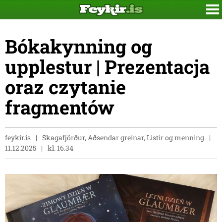
Bókakynning og
upplestur | Prezentacja
oraz czytanie
fragmentów
feykir.is
Skagafjörður, Aðsendar greinar, Listir og menning
11.12.2025
kl. 16.34