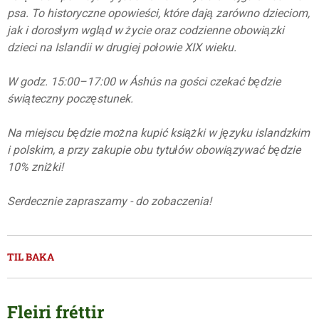
psa. To historyczne opowieści, które dają zarówno dzieciom,
jak i dorosłym wgląd w życie oraz codzienne obowiązki
dzieci na Islandii w drugiej połowie XIX wieku.
W godz. 15:00–17:00 w Áshús na gości czekać będzie
świąteczny poczęstunek.
Na miejscu będzie można kupić książki w języku islandzkim
i polskim, a przy zakupie obu tytułów obowiązywać będzie
10% zniżki!
Serdecznie zapraszamy - do zobaczenia!
TIL BAKA
Fleiri fréttir