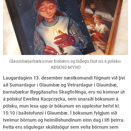
Glaumbæjarbækurnar frábæru og fallegu fást nú á pólsku.
AÐSEND MYND
Laugardaginn 13. desember næstkomandi fögnum við því
að Sumardagur í Glaumbæ og Vetrardagur í Glaumbæ,
barnabækur Byggðasafns Skagfirðinga, eru nú komnar út
á pólsku! Ewelina Kacprzycka, sem snaraði bókunum á
pólsku, mun lesa upp úr bókunum en upplestur hefst kl.
15:10 í baðstofunni í Glaumbæ. Í bókunum fylgjum við
tveimur börnum og heimilishundinum einn dag í lífi þeirra.
Þetta eru sögulegar skáldsögur sem veita börnum sem