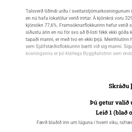
Talsverð tíðindi urðu í sveitarstjórnarkosningunum 
en nú hafa lokatölur verið irirtar. Á kjörskrá voru 32
kjörsókn 77,6%. Framsóknarflokkurinn hefur verið s
síðustu árin en nú fór svo að B-listi fékk ekki góða
tapaði manni, er með tvo en ekki þrjá. Meirihlutinn 
sem Sjálfstæðisflokkurinn bætti við sig manni. Sig
kosninganna er þó klárlega Byggðalistinn sem enda
Skráðu þ
Þú getur valið 
Leið 1 (blað
Færð blaðið inn um lúguna í hverri viku, raf