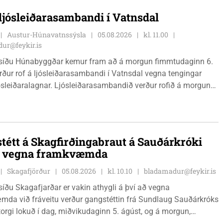
 ljósleiðarasambandi í Vatnsdal
Austur-Húnavatnssýsla
05.08.2026
kl. 11.00
ur@feykir.is
síðu Húnabyggðar kemur fram að á morgun fimmtudaginn 6.
rður rof á ljósleiðarasambandi í Vatnsdal vegna tengingar
jósleiðaralagnar. Ljósleiðarasambandið verður rofið á morgun
g klukkan 9:00 í vestanverðum Vatnsdal.
tétt á Skagfirðingabraut á Sauðárkróki
ð vegna framkvæmda
Skagafjörður
05.08.2026
kl. 10.10
bladamadur@feykir.is
íðu Skagafjarðar er vakin athygli á því að vegna
da við fráveitu verður gangstéttin frá Sundlaug Sauðárkróks
orgi lokuð í dag, miðvikudaginn 5. ágúst, og á morgun,