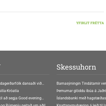
ginn 6. ágúst.
YFIRLIT FRÉTTA
V
Skessuhorn
dagerðarfólk dansaði við
Barnasýningin Tindátarnir ver
Bókasafni Akraness í dag ? tó
ilía-Króatía
Þernurnar glöddu íbúa á Jaðri
eftir Soffíu Björg
til að segja Good evening
Íslandsbanki með hagstæðas
tilboðið
 og Rúmeníu neitað um aðild
Knattspyrnubærinn á leið til 