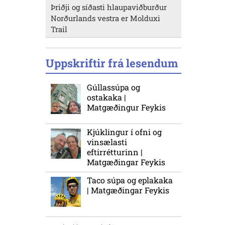
Þriðji og síðasti hlaupaviðburður
Norðurlands vestra er Molduxi
Trail
Uppskriftir frá lesendum
Gúllassúpa og
ostakaka |
Matgæðingur Feykis
Kjúklingur í ofni og
vinsælasti
eftirrétturinn |
Matgæðingar Feykis
Taco súpa og eplakaka
| Matgæðingar Feykis