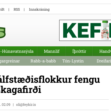
ift
RSS
Innskráning
-Húnavatnssýsla
Mannlíf
Íþróttir
Hand
argreinar
Rabb-a-babb
Tón-Lystin
Dreifar
álfstæðisflokkur fengu
Skagafirði
l. 02.09
oli@feykir.is