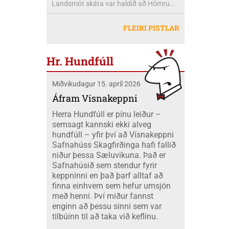
Landsmót skáta var haldið að Hömrum,
FINNA eftir Heidu Karine
króna árlega. Með öðrum orðum er verið
Akureyri, dagana 20-26 júlí. Eilífsbúar
Jóhannesdóttur Mobeck og Kari Elise
að freista okkar með okkar eigin
létu sig ekki vanta þangað og fóru átta
Mobeck kl. 15:00. Auk þess verður boðið
FLEIRI PISTLAR
peningum. Væri ekki nær að nota þá
skátar úr okkar félagi á mótið ásamt
upp á þátttökugjörninginn
fjármuni hér innanlands?
tveimur farastjórum þeim Hildi og Emil.
JÖKLAMJÓLK; krydd í straumi eftir
Við áttum einnig fólk í fjölskyldubúðum,
Borghildi Óskarsdóttur, Ósk
Hr. Hundfúll
fengum aukahendur til að aðstoða í
Vilhjálmsdóttur og Huldu Ragnhildi
"matartjaldinu" og síðan komu margir úr
Hjálmarsdóttur, kl.16:00.
Miðvikudagur 15. apríl 2026
félaginu okkar í heimsókn til okkar á
opna deginum. Landsmót skáta er
Áfram Vísnakeppni
stærsti viðburður skátahreyfingarinnar
Herra Hundfúll er pínu leiður –
og voru að þessu sinni um 1100
semsagt kannski ekki alveg
þátttakendur frá fjöldamörgum þjóðum
hundfúll – yfir því að Vísnakeppni
en flestir af erlendu skátunum komu frá
Safnahúss Skagfirðinga hafi fallið
Kanada eða um 400 skátar.
niður þessa Sæluvikuna. Það er
Safnahúsið sem stendur fyrir
keppninni en það þarf alltaf að
finna einhvern sem hefur umsjón
með henni. Því miður fannst
enginn að þessu sinni sem var
tilbúinn til að taka við keflinu.