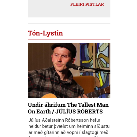
FLEIRI PISTLAR
Tón-Lystin
Undir áhrifum The Tallest Man
On Earth / JÚLÍUS RÓBERTS
Júlíus Aðalsteinn Róbertsson hefur
heldur betur þvælst um heiminn síðustu
ár með gítarinn að vopni í slagtogi með