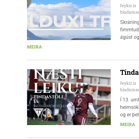
feykir.is
bladamad
Skráningu
fimmtuda
ágúst og
km em kl
MEIRA
heimavis
bæjarbúar
hlaupar
Tinda
feykir.is
bladamad
Í 13. um
heimsókn
og er þet
leikinn e
MEIRA
að gera a