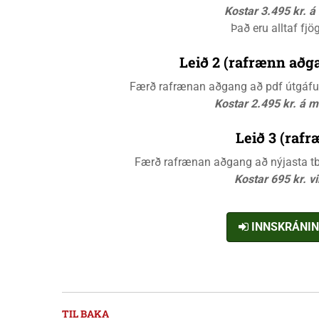
Kostar 3.495 kr. 
Það eru alltaf fjö
Leið 2 (rafrænn aðga
Færð rafrænan aðgang að pdf útgáfunn
Kostar 2.495 kr. á 
Leið 3 (rafr
Færð rafrænan aðgang að nýjasta tbl.
Kostar 695 kr. v
INNSKRÁNI
TIL BAKA