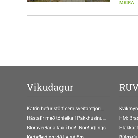
fimmtuda
MEIRA
Vikudagur
RU
Katrín hefur störf sem sveitarstjóri
Kvikmyn
Þingeyjarsveitar
GusGus
Hástafir með tónleika í Pakkhúsinu
HM: Bras
Hafnarstræti 19
Blóraveiðar á laxi í boði Norðurþings
Hlakkar 
Europe
Kertafleyting við Leirutjörn
Búlgaríu