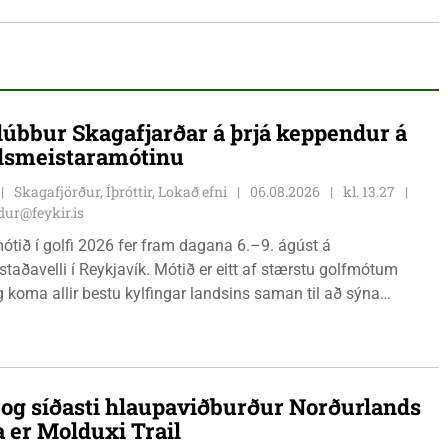
lúbbur Skagafjarðar á þrjá keppendur á
dsmeistaramótinu
Skagafjörður, Íþróttir, Lokað efni
06.08.2026
kl. 13.27
ur@feykir.is
ótið í golfi 2026 fer fram dagana 6.–9. ágúst á
staðavelli í Reykjavík. Mótið er eitt af stærstu golfmótum
g koma allir bestu kylfingar landsins saman til að sýna
 sína. Golfklúbbur Skagafjarðar sendir þrjár stelpur til leiks í
Önnu Karen Hjartardóttir, Dagbjörtu Sísí Einarsdóttur, sem er
r klúbbmeistari GSS, og Unu Karen Guðmundsdóttur.
i og síðasti hlaupaviðburður Norðurlands
a er Molduxi Trail