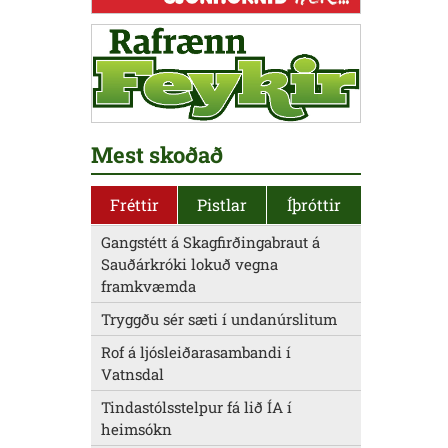
Mest skoðað
Fréttir
Pistlar
Íþróttir
Gangstétt á Skagfirðingabraut á
Sauðárkróki lokuð vegna
framkvæmda
Tryggðu sér sæti í undanúrslitum
Rof á ljósleiðarasambandi í
Vatnsdal
Tindastólsstelpur fá lið ÍA í
heimsókn