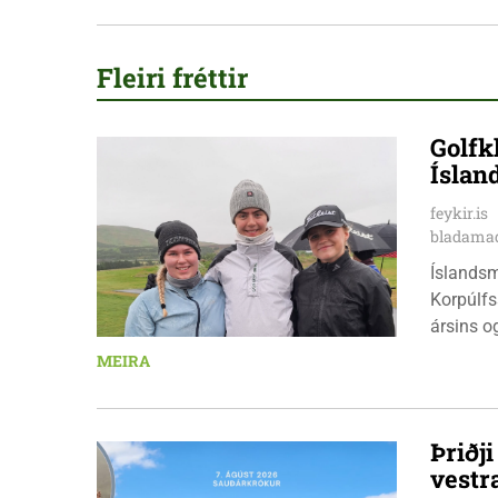
Fleiri fréttir
Golfk
Íslan
feykir.is
bladamad
Íslandsm
Korpúlfs
ársins o
hæfileika
MEIRA
ár: þær 
nýkrýndu
Þriðj
vestr