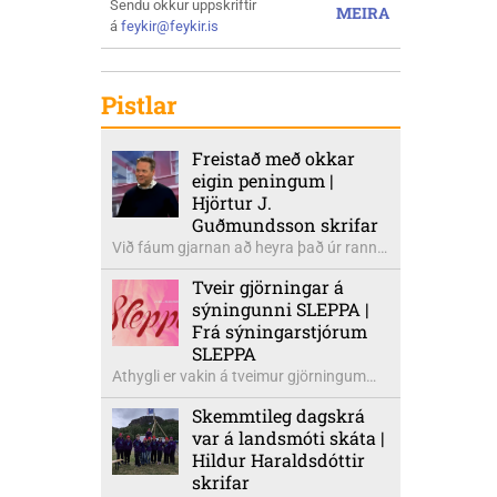
Sendu okkur uppskriftir
MEIRA
á
feykir@feykir.is
Pistlar
Freistað með okkar
eigin peningum |
Hjörtur J.
Guðmundsson skrifar
Við fáum gjarnan að heyra það úr ranni
Evrópusambandssinna að með því að
Tveir gjörningar á
ganga í Evrópusambandið gætum við
sýningunni SLEPPA |
fengið alls kyns styrki frá sambandinu.
Frá sýningarstjórum
Lofað er gulli og grænum skógum í þeim
SLEPPA
efnum. Ekkert er hins vegar minnzt á
Athygli er vakin á tveimur gjörningum
það að komi til inngöngu Íslands í
sem fara fram í tengslum við
Evrópusambandið myndum við greiða
Skemmtileg dagskrá
myndlistarsýninguna SLEPPA í
meira í sjóði sambandsins en fengist til
var á landsmóti skáta |
listsalnum hAughúsi í Héraðsdal í
baka í hvers kyns styrki vegna hárra
Hildur Haraldsdóttir
Skagafirði næstkomandi sunnudag, 2.
þjóðartekna hér á landi miðað við ríki
skrifar
ágúst. Þar verður tónlistargjörningurinn
þess. Munar þar mörgum milljörðum