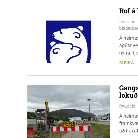
Rof á
feykir.is
bladamad
Á heima
ágúst ve
nýrrar l
fimmtuda
MEIRA
Gangs
loku
feykir.is
Á heimas
framkvæm
að Faxat