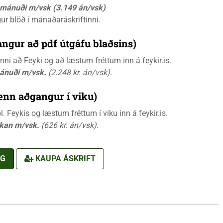
á mánuði m/vsk (3.149 án/vsk)
gur blöð í mánaðaráskriftinni.
ngur að pdf útgáfu blaðsins)
i að Feyki og að læstum fréttum inn á feykir.is.
mánuði m/vsk.
(2.248 kr. án/vsk).
ænn aðgangur í viku)
 Feykis og læstum fréttum í viku inn á feykir.is.
ikan m/vsk.
(626 kr. án/vsk).
NG
KAUPA ÁSKRIFT