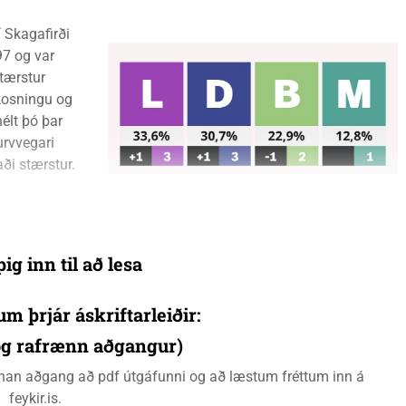
í Skagafirði
97 og var
tærstur
 kosningu og
hélt þó þar
urvvegari
ði stærstur.
ig inn til að lesa
um þrjár áskriftarleiðir:
 og rafrænn aðgangur)
rænan aðgang að pdf útgáfunni og að læstum fréttum inn á
feykir.is.