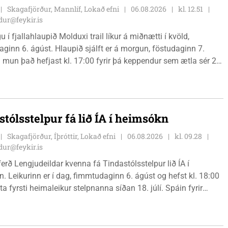
Skagafjörður, Mannlíf, Lokað efni
06.08.2026
kl. 12.51
ur@feykir.is
 í fjallahlaupið Molduxi trail líkur á miðnætti í kvöld,
ginn 6. ágúst. Hlaupið sjálft er á morgun, föstudaginn 7.
 mun það hefjast kl. 17:00 fyrir þá keppendur sem ætla sér 20
. 18:00 fyrir 12 km hlauparana. Rásmarkið er fyrir aftan
t fjölbrautaskólans en þar er líka komið í mark þannig
 og aðrir gestir eru hvött til þess að kíkja við og styðja
ana áfram.
stólsstelpur fá lið ÍA í heimsókn
Skagafjörður, Íþróttir, Lokað efni
06.08.2026
kl. 09.28
ur@feykir.is
ferð Lengjudeildar kvenna fá Tindastólsstelpur lið ÍA í
. Leikurinn er í dag, fimmtudaginn 6. ágúst og hefst kl. 18:00
ta fyrsti heimaleikur stelpnanna síðan 18. júlí. Spáin fyrir
r fín, lítil háttar rigning og tíu gráðu hiti, þannig að það er um
ð klæða sig eftir veðri og skella sér á völlinn.