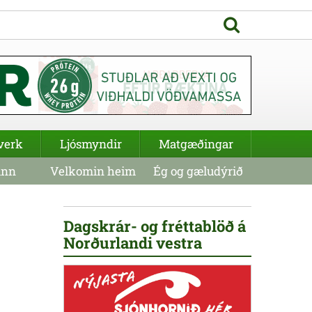
verk
Ljósmyndir
Matgæðingar
inn
Velkomin heim
Ég og gæludýrið
Dagskrár- og fréttablöð á
Norðurlandi vestra