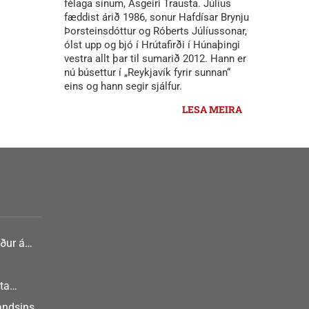
félaga sínum, Ásgeiri Trausta. Júlíus
fæddist árið 1986, sonur Hafdísar Brynju
Þorsteinsdóttur og Róberts Júlíussonar,
ólst upp og bjó í Hrútafirði í Húnaþingi
vestra allt þar til sumarið 2012. Hann er
nú búsettur í „Reykjavík fyrir sunnan“
eins og hann segir sjálfur.
LESA MEIRA
ður á
nlist
ta
landsins