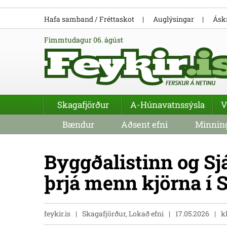
Hafa samband / Fréttaskot
Auglýsingar
Áskr
fimmtudagur 06. ágúst
Skagafjörður
A-Húnavatnssýsla
V
Bændur
Aðsent efni
Minning
Byggðalistinn og Sj
þrjá menn kjörna í 
feykir.is
Skagafjörður, Lokað efni
17.05.2026
k