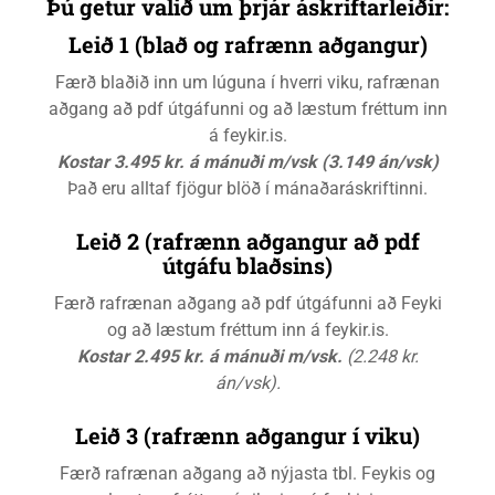
Þú getur valið um þrjár áskriftarleiðir:
Leið 1 (blað og rafrænn aðgangur)
Færð blaðið inn um lúguna í hverri viku, rafrænan
aðgang að pdf útgáfunni og að læstum fréttum inn
á feykir.is.
Kostar 3.495 kr. á mánuði m/vsk (3.149 án/vsk)
Það eru alltaf fjögur blöð í mánaðaráskriftinni.
Leið 2 (rafrænn aðgangur að pdf
útgáfu blaðsins)
Færð rafrænan aðgang að pdf útgáfunni að Feyki
og að læstum fréttum inn á feykir.is.
Kostar 2.495 kr. á mánuði m/vsk.
(2.248 kr.
án/vsk).
Leið 3 (rafrænn aðgangur í viku)
Færð rafrænan aðgang að nýjasta tbl. Feykis og