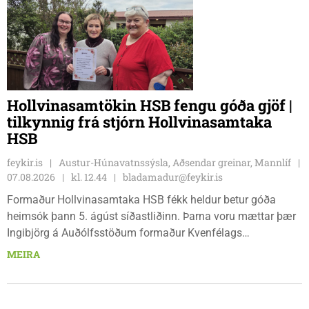
Hollvinasamtökin HSB fengu góða gjöf |
tilkynnig frá stjórn Hollvinasamtaka
HSB
feykir.is
Austur-Húnavatnssýsla, Aðsendar greinar, Mannlíf
07.08.2026
kl. 12.44
bladamadur@feykir.is
Formaður Hollvinasamtaka HSB fékk heldur betur góða
heimsók þann 5. ágúst síðastliðinn. Þarna voru mættar þær
Ingibjörg á Auðólfsstöðum formaður Kvenfélags
Bólstaðarhlíðarhrepps og Guðrún á Auðkúlu formaður
MEIRA
Kvenfélags Svínavatnshrepps. Afhentu þær Sigurlaugu Þóru
gjafabréf að upphæð kr: 737.800 upp í kaup á
höggbylgjutæki í aðstöðu sjúkraþjálfara.