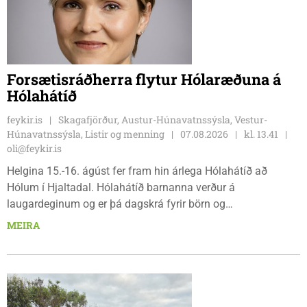
Forsætisráðherra flytur Hólaræðuna á
Hólahátíð
feykir.is
Skagafjörður, Austur-Húnavatnssýsla, Vestur-
Húnavatnssýsla, Listir og menning
07.08.2026
kl. 13.41
oli@feykir.is
Helgina 15.-16. ágúst fer fram hin árlega Hólahátíð að
Hólum í Hjaltadal. Hólahátíð barnanna verður á
laugardeginum og er þá dagskrá fyrir börn og
fjölskyldur.Lydía Einarsdóttir svæðisstjóri æskulýðsmála og
MEIRA
Karl Lúðvíksson íþróttakennari sjá um dagskrána.