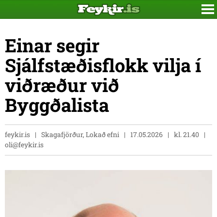
Einar segir
Sjálfstæðisflokk vilja í
viðræður við
Byggðalista
feykir.is
Skagafjörður, Lokað efni
17.05.2026
kl. 21.40
oli@feykir.is