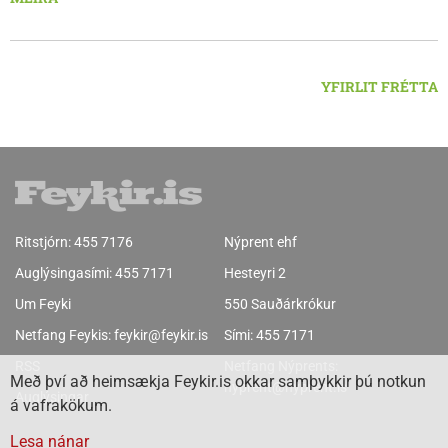
Húsavík byggja á sjávarútvegi og ferðaþjónustu. Og víða á
svæðinu er verið að þróa orkuverkefni og nýsköpun.
YFIRLIT FRÉTTA
Ritstjórn:
455 7176
Nýprent ehf
Auglýsingasími:
455 7171
Hesteyri 2
Um Feyki
550 Sauðárkrókur
Netfang Feykis:
feykir@feykir.is
Sími:
455 7171
RSS
Netfang Nýprents:
Með því að heimsækja Feykir.is okkar samþykkir þú notkun
nyprent@nyprent.is
Auglýsingar
á vafrakökum.
Lesa nánar