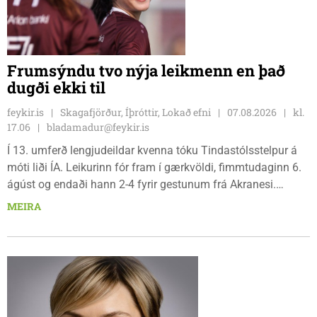
Frumsýndu tvo nýja leikmenn en það
dugði ekki til
feykir.is
Skagafjörður, Íþróttir, Lokað efni
07.08.2026
kl.
17.06
bladamadur@feykir.is
Í 13. umferð lengjudeildar kvenna tóku Tindastólsstelpur á
móti liði ÍA. Leikurinn fór fram í gærkvöldi, fimmtudaginn 6.
ágúst og endaði hann 2-4 fyrir gestunum frá Akranesi.
Tindastólsliðið frumsýndi tvo nýja leikmenn en þær dönsku
MEIRA
Cecilie Lillesoe Esbak Pedersen og Sandra Pedersen eru
tvíburar.