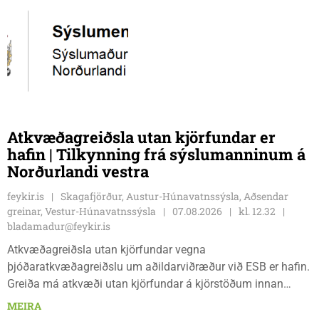
Atkvæðagreiðsla utan kjörfundar er
hafin | Tilkynning frá sýslumanninum á
Norðurlandi vestra
feykir.is
Skagafjörður, Austur-Húnavatnssýsla, Aðsendar
greinar, Vestur-Húnavatnssýsla
07.08.2026
kl. 12.32
bladamadur@feykir.is
Atkvæðagreiðsla utan kjörfundar vegna
þjóðaratkvæðagreiðslu um aðildarviðræður við ESB er hafin.
Greiða má atkvæði utan kjörfundar á kjörstöðum innan
umdæmisins sem hér segir: Blönduósi, aðalskrifstofu,
MEIRA
Hnjúkabyggð 33, Blönduósi, virka daga, kl. 09:00 - 15:00.