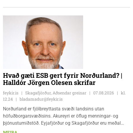
Sauðárkróki, sýsluskrifstofu, Suðurgötu 1, Sauðárkróki, virka
daga, kl. 09:00 - 15:00. Hvammstanga, ráðhúsi Húnaþings
vestra að Hvammstangabraut 5, Hvammstanga, mánudaga -
fimmtudaga kl. 10:00 - 14:00 og föstudaga kl. 10:00 - 12:00.
Skagaströnd, stjórnsýsluhúsi að Túnbraut 1-3, Skagaströnd,
mánudaga - fimmtudaga kl. 09:00 - 12:00 og 13:00 - 15:00,
frá og með mánudeginum 17. ágúst 2026.
Hvað gæti ESB gert fyrir Norðurland? |
Halldór Jörgen Olesen skrifar
feykir.is
Skagafjörður, Aðsendar greinar
07.08.2026
kl.
12.24
bladamadur@feykir.is
Norðurland er fjölbreyttasta svæði landsins utan
höfuðborgarsvæðisins. Akureyri er öflug menningar- og
þjónustumiðstöð. Eyjafjörður og Skagafjörður eru meðal
bestu landbúnaðarsvæða landsins. Dalvík, Siglufjörður og
MEIRA