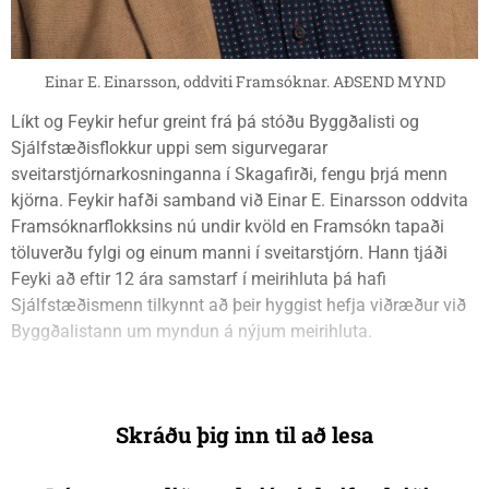
Einar E. Einarsson, oddviti Framsóknar. AÐSEND MYND
Líkt og Feykir hefur greint frá þá stóðu Byggðalisti og
Sjálfstæðisflokkur uppi sem sigurvegarar
sveitarstjórnarkosninganna í Skagafirði, fengu þrjá menn
kjörna. Feykir hafði samband við Einar E. Einarsson oddvita
Framsóknarflokksins nú undir kvöld en Framsókn tapaði
töluverðu fylgi og einum manni í sveitarstjórn. Hann tjáði
Feyki að eftir 12 ára samstarf í meirihluta þá hafi
Sjálfstæðismenn tilkynnt að þeir hyggist hefja viðræður við
Byggðalistann um myndun á nýjum meirihluta.
Skráðu þig inn til að lesa