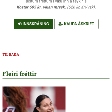
læstum fréttum í viku inn á feykir.is.
Kostar 695 kr. vikan m/vsk.
(626 kr. án/vsk).
INNSKRÁNING
KAUPA ÁSKRIFT
TIL BAKA
Fleiri fréttir