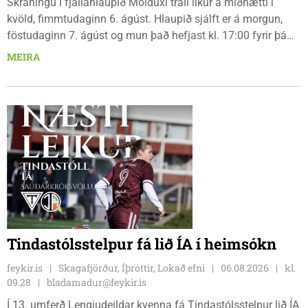
Skráningu í fjallahlaupið Molduxi trail líkur á miðnætti í
kvöld, fimmtudaginn 6. ágúst. Hlaupið sjálft er á morgun,
föstudaginn 7. ágúst og mun það hefjast kl. 17:00 fyrir þá
keppendur sem ætla sér 20 km em kl. 18:00 fyrir 12 km
MEIRA
hlauparana. Rásmarkið er fyrir aftan heimavist
fjölbrautaskólans en þar er líka komið í mark þannig
bæjarbúar og aðrir gestir eru hvött til þess að kíkja við og
styðja hlauparana áfram.
Tindastólsstelpur fá lið ÍA í heimsókn
feykir.is
Skagafjörður, Íþróttir, Lokað efni
06.08.2026
kl.
09.28
bladamadur@feykir.is
Í 13. umferð Lengjudeildar kvenna fá Tindastólsstelpur lið ÍA