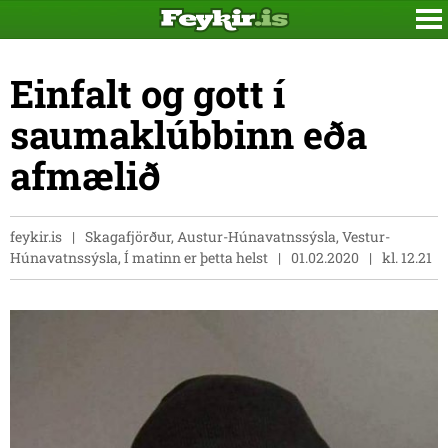
Einfalt og gott í
saumaklúbbinn eða
afmælið
feykir.is
Skagafjörður, Austur-Húnavatnssýsla, Vestur-
Húnavatnssýsla, Í matinn er þetta helst
01.02.2020
kl. 12.21