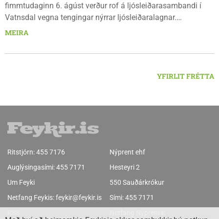
fimmtudaginn 6. ágúst verður rof á ljósleiðarasambandi í
Vatnsdal vegna tengingar nýrrar ljósleiðaralagnar.
Ljósleiðarasambandið verður rofið á morgun fimmtudag
MEIRA
klukkan 9:00 í vestanverðum Vatnsdal.
YFIRLIT FRÉTTA
Ritstjórn:
455 7176
Nýprent ehf
Auglýsingasími:
455 7171
Hesteyri 2
Um Feyki
550 Sauðárkrókur
Netfang Feykis:
feykir@feykir.is
Sími:
455 7171
RSS
Netfang Nýprents: