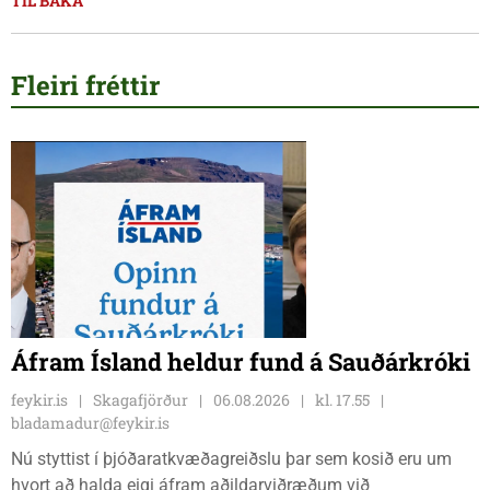
TIL BAKA
Fleiri fréttir
Áfram Ísland heldur fund á Sauðárkróki
feykir.is
Skagafjörður
06.08.2026
kl. 17.55
bladamadur@feykir.is
Nú styttist í þjóðaratkvæðagreiðslu þar sem kosið eru um
hvort að halda eigi áfram aðildarviðræðum við