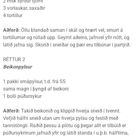
2 msk sýrður rjómi
3 vorlaukar, saxaðir
4 tortillur
Aðferð:
Öllu blandað saman í skál og hrært vel, smurt á
tortillurnar og rúllað upp. Geymt aðeins, jafnvel yfir nótt, og
látið jafna sig. Skorið í sneiðar og þær eru tilbúnar í partýið.
RÉTTUR 2
Beikonpylsur
1 pakki smápylsur, t.d. frá SS
sama magn í þyngd af beikoni
1 bolli púðursykur
Aðferð:
Takið beikonið og klippið hverja sneið í tvennt.
Vefjið hálfri sneið utan um hverja pylsu og festið með
tannstöngli. Raðið þessu á plötu og þegar allt er tilbúið er
púðursykrinum jafnað yfir og látið standa í u.þ.b. hálftíma,