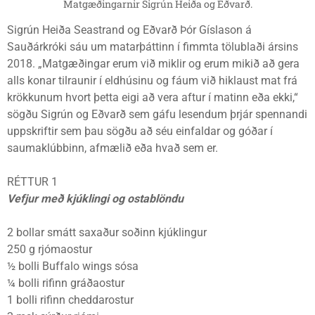
Matgæðingarnir Sigrún Heiða og Eðvarð.
Sigrún Heiða Seastrand og Eðvarð Þór Gíslason á
Sauðárkróki sáu um matarþáttinn í fimmta tölublaði ársins
2018. „Matgæðingar erum við miklir og erum mikið að gera
alls konar tilraunir í eldhúsinu og fáum við hiklaust mat frá
krökkunum hvort þetta eigi að vera aftur í matinn eða ekki,“
sögðu Sigrún og Eðvarð sem gáfu lesendum þrjár spennandi
uppskriftir sem þau sögðu að séu einfaldar og góðar í
saumaklúbbinn, afmælið eða hvað sem er.
RÉTTUR 1
Vefjur með kjúklingi og ostablöndu
2 bollar smátt saxaður soðinn kjúklingur
250 g rjómaostur
½ bolli Buffalo wings sósa
¼ bolli rifinn gráðaostur
1 bolli rifinn cheddarostur