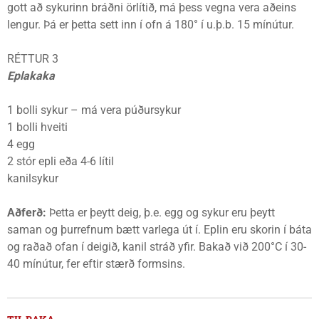
gott að sykurinn bráðni örlítið, má þess vegna vera aðeins
lengur. Þá er þetta sett inn í ofn á 180° í u.þ.b. 15 mínútur.
RÉTTUR 3
Eplakaka
1 bolli sykur – má vera púðursykur
1 bolli hveiti
4 egg
2 stór epli eða 4-6 lítil
kanilsykur
Aðferð:
Þetta er þeytt deig, þ.e. egg og sykur eru þeytt
saman og þurrefnum bætt varlega út í. Eplin eru skorin í báta
og raðað ofan í deigið, kanil stráð yfir. Bakað við 200°C í 30-
40 mínútur, fer eftir stærð formsins.