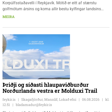
Korpúlfsstaðavelli í Reykjavík. Mótið er eitt af stærstu
golfmótum ársins og koma allir bestu kylfingar landsins
saman til að sýna hæfileika sína. Golfklúbbur Skagafjarðar
MEIRA
sendir þrjár stelpur til leiks í ár: þær Önnu Karen Hjartardóttir,
Dagbjörtu Sísí Einarsdóttur, sem er nýkrýndur klúbbmeistari
GSS, og Unu Karen Guðmundsdóttur.
Þriðji og síðasti hlaupaviðburður
Norðurlands vestra er Molduxi Trail
feykir.is
Skagafjörður, Mannlíf, Lokað efni
06.08.2026
kl.
12.51
bladamadur@feykir.is