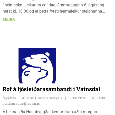
í heimsókn. Leikurinn er í dag, fimmtudaginn 6. ágúst og
hefst kl. 18:00 og er þetta fyrsti heimaleikur stelpnanna
síðan 18. júlí. Spáin fyrir leikinn er fín, lítil háttar rigning og
MEIRA
tíu gráðu hiti, þannig að það er um að gera að klæða sig eftir
veðri og skella sér á völlinn.
Rof á ljósleiðarasambandi í Vatnsdal
feykir.is
Austur-Húnavatnssýsla
05.08.2026
kl. 11.00
bladamadur@feykir.is
Á heimasíðu Húnabyggðar kemur fram að á morgun