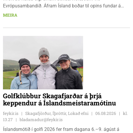
Evrópusambandið. Áfram Ísland boðar til opins fundar á
Frímúrarasalnum Borgarmýri 1 á Sauðarkróki, laugardaginn
MEIRA
8. ágúst kl. 17:30. Fundurinn er öllum opinn en skráning er
nauðsynleg.
Golfklúbbur Skagafjarðar á þrjá
keppendur á Íslandsmeistaramótinu
feykir.is
Skagafjörður, Íþróttir, Lokað efni
06.08.2026
kl.
13.27
bladamadur@feykir.is
Íslandsmótið í golfi 2026 fer fram dagana 6.–9. ágúst á