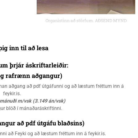
Organistinn að störfum. AÐSEND MYND
ig inn til að lesa
um þrjár áskriftarleiðir:
 og rafrænn aðgangur)
rænan aðgang að pdf útgáfunni og að læstum fréttum inn á
feykir.is.
á mánuði m/vsk (3.149 án/vsk)
gur blöð í mánaðaráskriftinni.
ngur að pdf útgáfu blaðsins)
i að Feyki og að læstum fréttum inn á feykir.is.