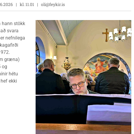
06.2026
kl. 11.01
oli@feykir.is
 hann stökk
 að svara
 er nefnilega
kagafirði
1972.
um græna)
5 og
ínir hétu
 hef ekki