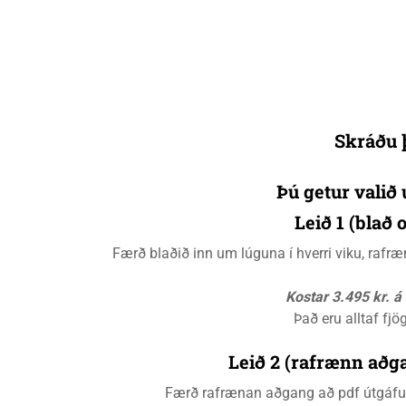
Skráðu þ
Þú getur valið 
Leið 1 (blað
Færð blaðið inn um lúguna í hverri viku, raf
Kostar 3.495 kr. 
Það eru alltaf fjö
Leið 2 (rafrænn aðga
Færð rafrænan aðgang að pdf útgáfunn