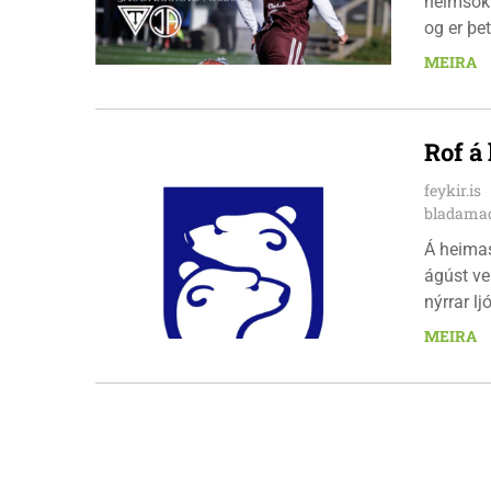
heimsókn
og er þet
leikinn e
MEIRA
að gera a
Rof á
feykir.is
bladamad
Á heima
ágúst ve
nýrrar l
fimmtuda
MEIRA