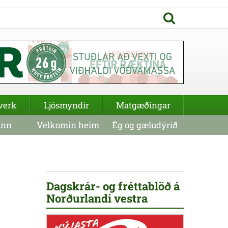
verk
Ljósmyndir
Matgæðingar
inn
Velkomin heim
Ég og gæludýrið
Dagskrár- og fréttablöð á
Norðurlandi vestra