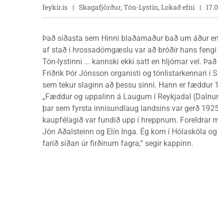
feykir.is
Skagafjörður, Tón-Lystin, Lokað efni
17.
Það síðasta sem Hinni blaðamaður bað um áður en
af stað í hrossadómgæslu var að bróðir hans fengi
Tón-lystinni ... kannski ekki satt en hljómar vel. Það
Friðrik Þór Jónsson organisti og tónlistarkennari í S
sem tekur slaginn að þessu sinni. Hann er fæddur 
„Fæddur og uppalinn á Laugum í Reykjadal (Daln
þar sem fyrsta innisundlaug landsins var gerð 192
kaupfélagið var fundið upp í hreppnum. Foreldrar m
Jón Aðalsteinn og Elín Inga. Ég kom í Hólaskóla og
farið síðan úr firðinum fagra,“ segir kappinn.