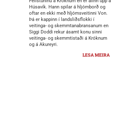
Fellstúninu á Króknum en er alinn upp á
Húsavík. Hann spilar á hljómborð og
oftar en ekki með hljómsveitinni Von.
Þá er kappinn í landsliðsflokki í
veitinga- og skemmtanabransanum en
Siggi Doddi rekur ásamt konu sinni
veitinga- og skemmtistaði á Króknum
og á Akureyri.
LESA MEIRA