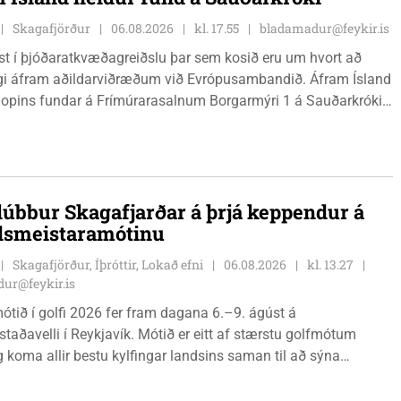
Skagafjörður
06.08.2026
kl. 17.55
bladamadur@feykir.is
ist í þjóðaratkvæðagreiðslu þar sem kosið eru um hvort að
gi áfram aðildarviðræðum við Evrópusambandið. Áfram Ísland
l opins fundar á Frímúrarasalnum Borgarmýri 1 á Sauðarkróki,
ginn 8. ágúst kl. 17:30. Fundurinn er öllum opinn en skráning
ynleg.
lúbbur Skagafjarðar á þrjá keppendur á
dsmeistaramótinu
Skagafjörður, Íþróttir, Lokað efni
06.08.2026
kl. 13.27
ur@feykir.is
ótið í golfi 2026 fer fram dagana 6.–9. ágúst á
staðavelli í Reykjavík. Mótið er eitt af stærstu golfmótum
g koma allir bestu kylfingar landsins saman til að sýna
 sína. Golfklúbbur Skagafjarðar sendir þrjár stelpur til leiks í
Önnu Karen Hjartardóttir, Dagbjörtu Sísí Einarsdóttur, sem er