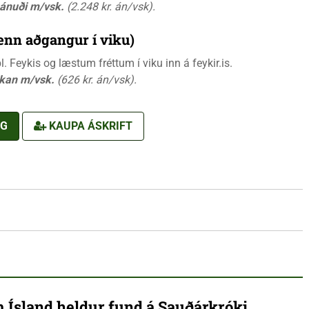
mánuði m/vsk.
(2.248 kr. án/vsk).
ænn aðgangur í viku)
 Feykis og læstum fréttum í viku inn á feykir.is.
ikan m/vsk.
(626 kr. án/vsk).
NG
KAUPA ÁSKRIFT
 Ísland heldur fund á Sauðárkróki