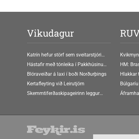
Vikudagur
RU
Katrín hefur störf sem sveitarstjóri
Kvikmyn
Þingeyjarsveitar
GusGus
Hástafir með tónleika í Pakkhúsinu
HM: Bras
Hafnarstræti 19
Blóraveiðar á laxi í boði Norðurþings
Hlakkar 
Europe
Kertafleyting við Leirutjörn
Búlgaríu
að Sche
Skemmtiferðaskipageirinn leggur
Áframha
áherslu á aukið samstarf við íslensk
hryðjuve
sveitarfélög