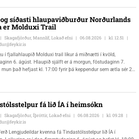
r klúbbmeistari GSS, og Unu Karen Guðmundsdóttur.
i og síðasti hlaupaviðburður Norðurlands
a er Molduxi Trail
Skagafjörður, Mannlíf, Lokað efni
06.08.2026
kl. 12.51
ur@feykir.is
 í fjallahlaupið Molduxi trail líkur á miðnætti í kvöld,
ginn 6. ágúst. Hlaupið sjálft er á morgun, föstudaginn 7.
 mun það hefjast kl. 17:00 fyrir þá keppendur sem ætla sér 20
. 18:00 fyrir 12 km hlauparana. Rásmarkið er fyrir aftan
t fjölbrautaskólans en þar er líka komið í mark þannig
 og aðrir gestir eru hvött til þess að kíkja við og styðja
ana áfram.
stólsstelpur fá lið ÍA í heimsókn
Skagafjörður, Íþróttir, Lokað efni
06.08.2026
kl. 09.28
ur@feykir.is
ferð Lengjudeildar kvenna fá Tindastólsstelpur lið ÍA í