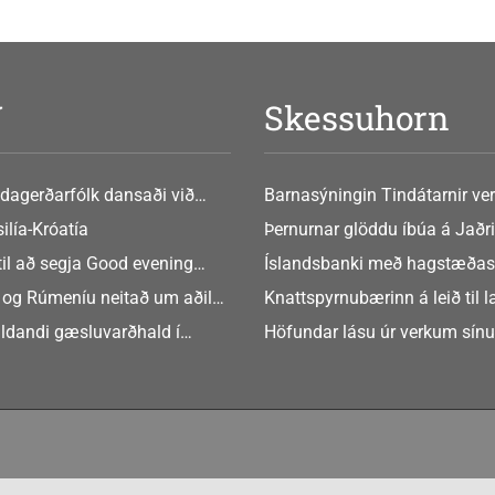
V
Skessuhorn
dagerðarfólk dansaði við
Barnasýningin Tindátarnir ver
Bókasafni Akraness í dag ? tó
ilía-Króatía
Þernurnar glöddu íbúa á Jaðri
eftir Soffíu Björg
til að segja Good evening
Íslandsbanki með hagstæðas
tilboðið
 og Rúmeníu neitað um aðild
Knattspyrnubærinn á leið til 
ngen
ldandi gæsluvarðhald í
Höfundar lásu úr verkum sín
rkamáli