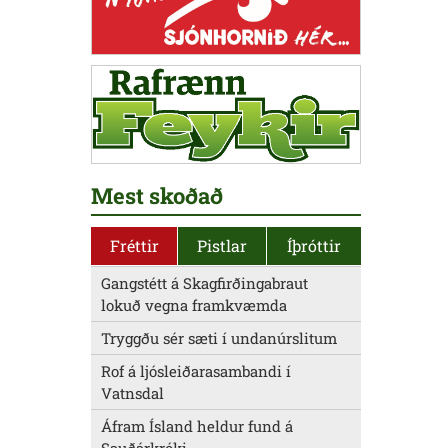
Mest skoðað
Fréttir
Pistlar
Íþróttir
Gangstétt á Skagfirðingabraut
lokuð vegna framkvæmda
Tryggðu sér sæti í undanúrslitum
Rof á ljósleiðarasambandi í
Vatnsdal
Áfram Ísland heldur fund á