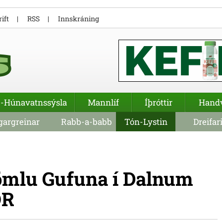
ift
RSS
Innskráning
-Húnavatnssýsla
Mannlíf
Íþróttir
Hand
argreinar
Rabb-a-babb
Tón-Lystin
Dreifar
gömlu Gufuna í Dalnum
ÓR