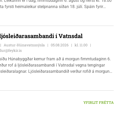
. Leikurinn er í dag, fimmtudaginn 6. ágúst og hefst kl. 18:00
ta fyrsti heimaleikur stelpnanna síðan 18. júlí. Spáin fyrir
r fín, lítil háttar rigning og tíu gráðu hiti, þannig að það er um
ð klæða sig eftir veðri og skella sér á völlinn.
 ljósleiðarasambandi í Vatnsdal
Austur-Húnavatnssýsla
05.08.2026
kl. 11.00
ur@feykir.is
síðu Húnabyggðar kemur fram að á morgun fimmtudaginn 6.
rður rof á ljósleiðarasambandi í Vatnsdal vegna tengingar
jósleiðaralagnar. Ljósleiðarasambandið verður rofið á morgun
g klukkan 9:00 í vestanverðum Vatnsdal.
YFIRLIT FRÉTTA