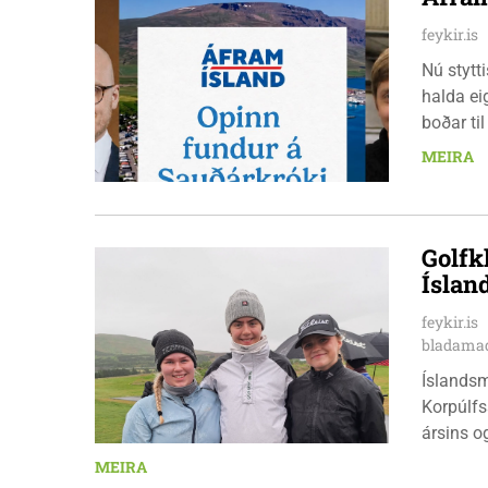
feykir.is
Nú stytt
halda ei
boðar ti
laugarda
MEIRA
er nauðs
Golfk
Íslan
feykir.is
bladamad
Íslandsm
Korpúlfs
ársins o
hæfileika
MEIRA
ár: þær 