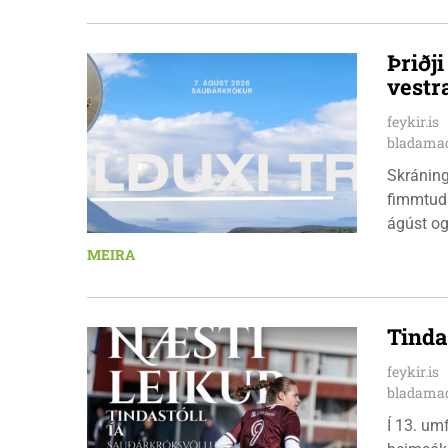
nýkrýndu
Þriðj
vestr
feykir.is
bladamad
Skráningu
fimmtuda
ágúst og
km em kl
MEIRA
heimavis
bæjarbúar
hlaupar
Tinda
feykir.is
bladamad
Í 13. um