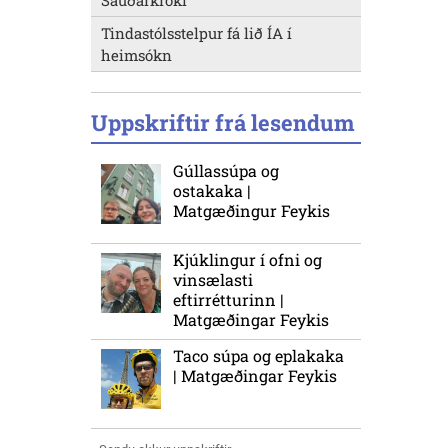
Sauðárkróki
Tindastólsstelpur fá lið ÍA í
heimsókn
Uppskriftir frá lesendum
Gúllassúpa og
ostakaka |
Matgæðingur Feykis
Kjúklingur í ofni og
vinsælasti
eftirrétturinn |
Matgæðingar Feykis
Taco súpa og eplakaka
| Matgæðingar Feykis