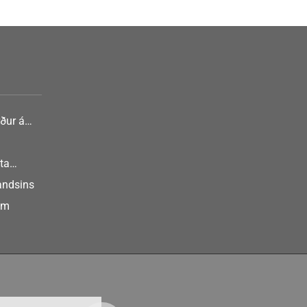
ður á
nlist
ta
landsins
um