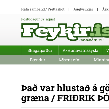
Hafa samband / Fréttaskot
Auglýsingar
Áskr
föstudagur 07. ágúst
Skagafjörður
A-Húnavatnssýsla
V
Bændur
Aðsent efni
Minning
Það var hlustað á 
græna / FRIÐRIK Þ