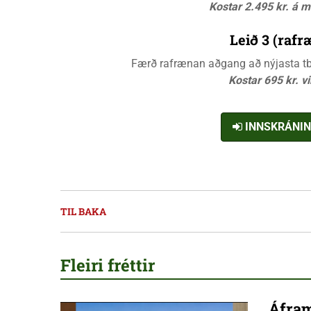
Kostar 2.495 kr. á 
Leið 3 (rafr
Færð rafrænan aðgang að nýjasta tbl.
Kostar 695 kr. v
INNSKRÁNI
TIL BAKA
Fleiri fréttir
Áfram