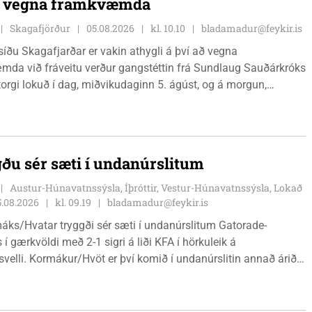
ð vegna framkvæmda
Skagafjörður
05.08.2026
kl. 10.10
bladamadur@feykir.is
íðu Skagafjarðar er vakin athygli á því að vegna
da við fráveitu verður gangstéttin frá Sundlaug Sauðárkróks
orgi lokuð í dag, miðvikudaginn 5. ágúst, og á morgun,
ginn 6. ágúst.
ðu sér sæti í undanúrslitum
Austur-Húnavatnssýsla, Íþróttir, Vestur-Húnavatnssýsla, Lokað
5.08.2026
kl. 09.19
bladamadur@feykir.is
áks/Hvatar tryggði sér sæti í undanúrslitum Gatorade-
 í gærkvöldi með 2-1 sigri á liði KFA í hörkuleik á
velli. Kormákur/Hvöt er því komið í undanúrslitin annað árið í
ásamt þeim verða Álftnesingar, Haukar og Selfyssingar í
 þegar dregið verður.