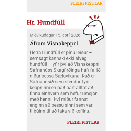
létu sig ekki vanta þangað og fóru átta
Mobeck kl. 15:00. Auk þess verður boðið
FLEIRI PISTLAR
peningum. Væri ekki nær að nota þá
skátar úr okkar félagi á mótið ásamt
upp á þátttökugjörninginn
fjármuni hér innanlands?
tveimur farastjórum þeim Hildi og Emil.
JÖKLAMJÓLK; krydd í straumi eftir
Við áttum einnig fólk í fjölskyldubúðum,
Borghildi Óskarsdóttur, Ósk
Hr. Hundfúll
fengum aukahendur til að aðstoða í
Vilhjálmsdóttur og Huldu Ragnhildi
"matartjaldinu" og síðan komu margir úr
Hjálmarsdóttur, kl.16:00.
Miðvikudagur 15. apríl 2026
félaginu okkar í heimsókn til okkar á
opna deginum. Landsmót skáta er
Áfram Vísnakeppni
stærsti viðburður skátahreyfingarinnar
Herra Hundfúll er pínu leiður –
og voru að þessu sinni um 1100
semsagt kannski ekki alveg
þátttakendur frá fjöldamörgum þjóðum
hundfúll – yfir því að Vísnakeppni
en flestir af erlendu skátunum komu frá
Safnahúss Skagfirðinga hafi fallið
Kanada eða um 400 skátar.
niður þessa Sæluvikuna. Það er
Safnahúsið sem stendur fyrir
keppninni en það þarf alltaf að
finna einhvern sem hefur umsjón
með henni. Því miður fannst
enginn að þessu sinni sem var
tilbúinn til að taka við keflinu.
FLEIRI PISTLAR