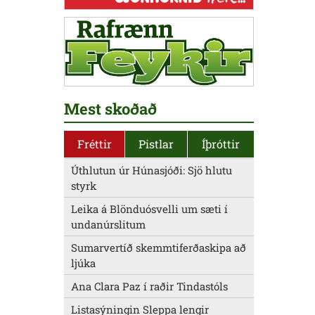
Mest skoðað
Fréttir
Pistlar
Íþróttir
Úthlutun úr Húnasjóði: Sjö hlutu
styrk
Leika á Blönduósvelli um sæti í
undanúrslitum
Sumarvertíð skemmtiferðaskipa að
ljúka
Ana Clara Paz í raðir Tindastóls
Listasýningin Sleppa lengir