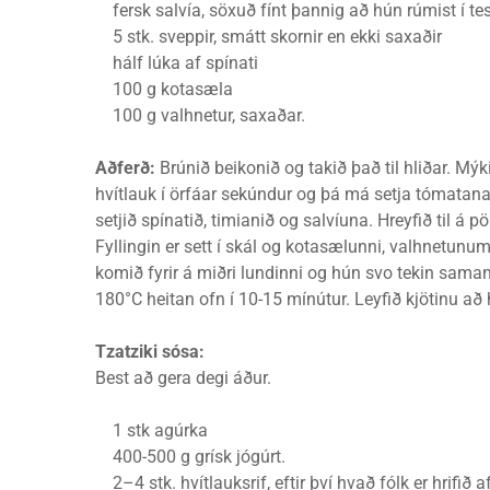
fersk salvía, söxuð fínt þannig að hún rúmist í te
5 stk. sveppir, smátt skornir en ekki saxaðir
hálf lúka af spínati
100 g kotasæla
100 g valhnetur, saxaðar.
Aðferð:
Brúnið beikonið og takið það til hliðar. Mýk
hvítlauk í örfáar sekúndur og þá má setja tómatana
setjið spínatið, timianið og salvíuna. Hreyfið til á
Fyllingin er sett í skál og kotasælunni, valhnetunu
komið fyrir á miðri lundinni og hún svo tekin saman
180°C heitan ofn í 10-15 mínútur. Leyfið kjötinu að
Tzatziki sósa:
Best að gera degi áður.
1 stk agúrka
400-500 g grísk jógúrt.
2–4 stk. hvítlauksrif, eftir því hvað fólk er hrifið a