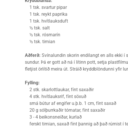
Kryddblanda:
1 tsk. svartur pipar
1 tsk. reykt paprika
1 tsk. hvítlauksduft
½ tsk. salt
½ tsk. rósmarín
½ tsk. timian
Aðferð:
Svínalundin skorin endilangt en alls ekki í su
sundur. Þá er gott að ná í lítinn pott, setja plastfi
fletjist örlítið meira út. Stráið kryddblöndunni yfir
Fylling:
2 stk. skarlottlaukar, fínt saxaðir
4 stk. hvítlauksrif, fínt söxuð
smá bútur af engifer u.þ.b. 1 cm, fínt saxað
20 g sólþurrkaðir tómatar, fínt saxaðir
3 - 4 beikonsneiðar, kurlað
ferskt timian, saxað fínt þannig að það rúmist í t