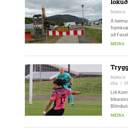
loku
feykir.is
Á heimas
framkvæm
að Faxat
fimmtuda
MEIRA
Trygg
feykir.is
efni
0
Lið Korm
bikarsins
Blönduós
röð, en 
MEIRA
pottinum