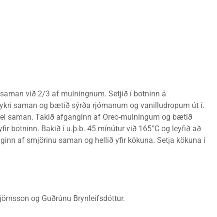
saman við 2/3 af mulningnum. Setjið í botninn á
sykri saman og bætið sýrða rjómanum og vanilludropum út í.
dast vel saman. Takið afganginn af Oreo-mulningum og bætið
r botninn. Bakið í u.þ.b. 45 mínútur við 165°C og leyfið að
inn af smjörinu saman og hellið yfir kökuna. Setja kökuna í
jörnsson og Guðrúnu Brynleifsdóttur.