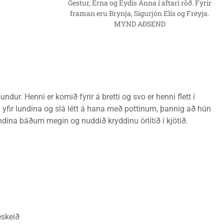
Gestur, Erna og Eydís Anna í aftari röð. Fyrir
framan eru Brynja, Sigurjón Elís og Freyja.
MYND AÐSEND
ndur. Henni er komið fyrir á bretti og svo er henni flett í
lmu yfir lundina og slá létt á hana með pottinum, þannig að hún
 lundina báðum megin og nuddið kryddinu örlítið í kjötið.
eskeið