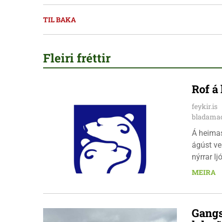
TIL BAKA
Fleiri fréttir
Rof á
feykir.is
bladamad
Á heima
ágúst ve
nýrrar l
fimmtuda
MEIRA
Gangs