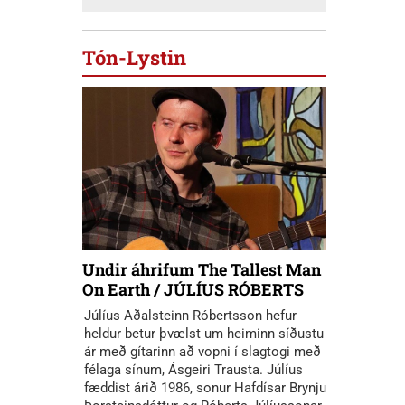
Tón-Lystin
Undir áhrifum The Tallest Man
On Earth / JÚLÍUS RÓBERTS
Júlíus Aðalsteinn Róbertsson hefur
heldur betur þvælst um heiminn síðustu
ár með gítarinn að vopni í slagtogi með
félaga sínum, Ásgeiri Trausta. Júlíus
fæddist árið 1986, sonur Hafdísar Brynju