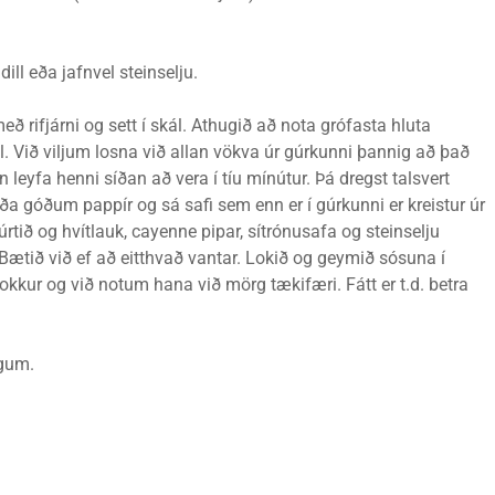
ll eða jafnvel steinselju.
eð rifjárni og sett í skál. Athugið að nota grófasta hluta
él. Við viljum losna við allan vökva úr gúrkunni þannig að það
en leyfa henni síðan að vera í tíu mínútur. Þá dregst talsvert
 eða góðum pappír og sá safi sem enn er í gúrkunni er kreistur úr
tið og hvítlauk, cayenne pipar, sítrónusafa og steinselju
ætið við ef að eitthvað vantar. Lokið og geymið sósuna í
á okkur og við notum hana við mörg tækifæri. Fátt er t.d. betra
ngum.