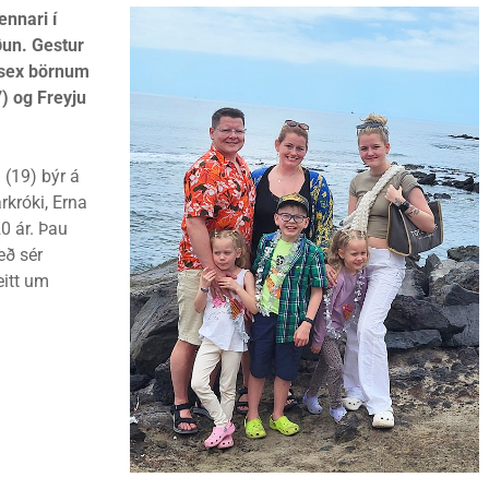
nnari í
ðun. Gestur
 sex börnum
7) og Freyju
 (19) býr á
rkróki, Erna
20 ár. Þau
eð sér
eitt um