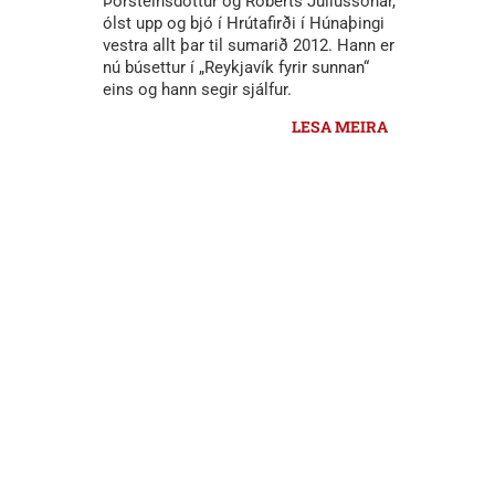
Þorsteinsdóttur og Róberts Júlíussonar,
ólst upp og bjó í Hrútafirði í Húnaþingi
vestra allt þar til sumarið 2012. Hann er
nú búsettur í „Reykjavík fyrir sunnan“
eins og hann segir sjálfur.
LESA MEIRA