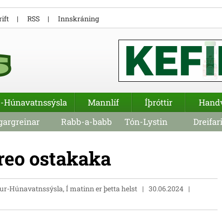
ift
RSS
Innskráning
-Húnavatnssýsla
Mannlíf
Íþróttir
Hand
argreinar
Rabb-a-babb
Tón-Lystin
Dreifar
Oreo ostakaka
ur-Húnavatnssýsla, Í matinn er þetta helst
30.06.2024