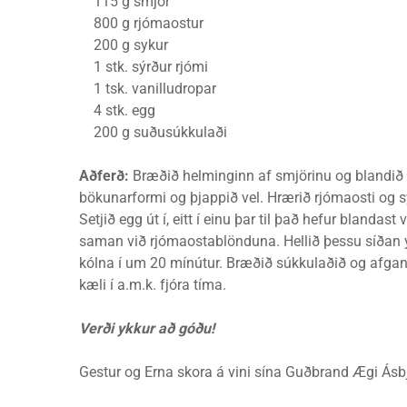
115 g smjör
800 g rjómaostur
200 g sykur
1 stk. sýrður rjómi
1 tsk. vanilludropar
4 stk. egg
200 g suðusúkkulaði
Aðferð:
Bræðið helminginn af smjörinu og blandið 
bökunarformi og þjappið vel. Hrærið rjómaosti og 
Setjið egg út í, eitt í einu þar til það hefur blan
saman við rjómaostablönduna. Hellið þessu síðan yfi
kólna í um 20 mínútur. Bræðið súkkulaðið og afgang
kæli í a.m.k. fjóra tíma.
Verði ykkur að góðu!
Gestur og Erna skora á vini sína Guðbrand Ægi Ásb