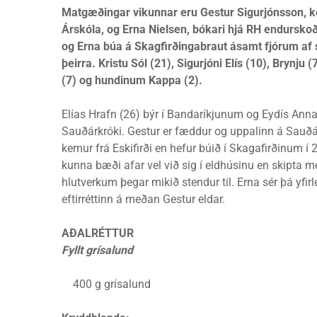
Matgæðingar vikunnar eru Gestur Sigurjónsson, ke
Árskóla, og Erna Nielsen, bókari hjá RH endursko
og Erna búa á Skagfirðingabraut ásamt fjórum af
þeirra. Kristu Sól (21), Sigurjóni Elís (10), Brynju (
(7) og hundinum Kappa (2).
Elías Hrafn (26) býr í Bandaríkjunum og Eydís Anna
Sauðárkróki. Gestur er fæddur og uppalinn á Sauðá
kemur frá Eskifirði en hefur búið í Skagafirðinum í 
kunna bæði afar vel við sig í eldhúsinu en skipta m
hlutverkum þegar mikið stendur til. Erna sér þá yfirl
eftirréttinn á meðan Gestur eldar.
AÐALRÉTTUR
Fyllt grísalund
400 g grísalund