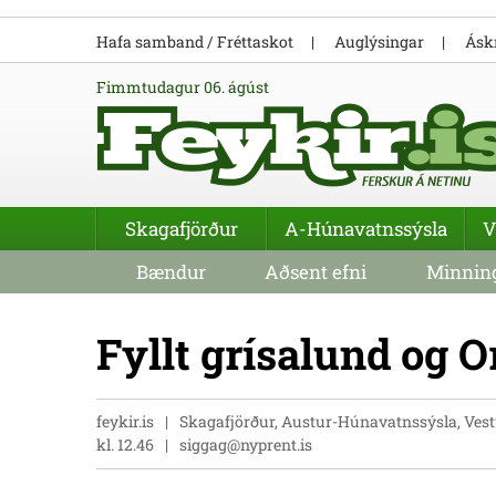
Hafa samband / Fréttaskot
Auglýsingar
Áskr
fimmtudagur 06. ágúst
Skagafjörður
A-Húnavatnssýsla
V
Bændur
Aðsent efni
Minning
Fyllt grísalund og 
feykir.is
Skagafjörður, Austur-Húnavatnssýsla, Vest
kl. 12.46
siggag@nyprent.is