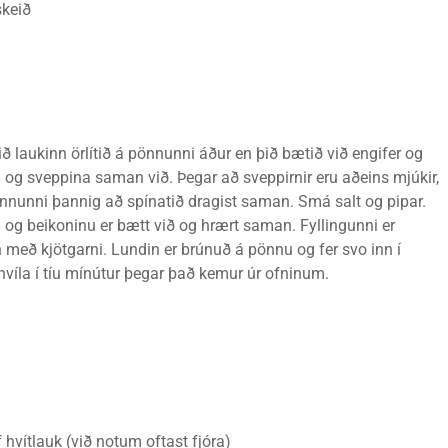
skeið
ið laukinn örlítið á pönnunni áður en þið bætið við engifer og
 og sveppina saman við. Þegar að sveppirnir eru aðeins mjúkir,
 pönnunni þannig að spínatið dragist saman. Smá salt og pipar.
m og beikoninu er bætt við og hrært saman. Fyllingunni er
 með kjötgarni. Lundin er brúnuð á pönnu og fer svo inn í
 hvíla í tíu mínútur þegar það kemur úr ofninum.
f hvítlauk (við notum oftast fjóra)