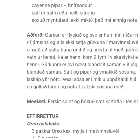
cayenne pipar – hnífsoddur
safi úr hálfri eða heilli sítrónu
söxuð myntulauf, ekki mikið, það má einnig nota di
Aðferð:
Gúrkan er flysjuð og svo er hún rifin niður m
rifjárnsins og alls ekki setja gúrkuna í matvinnsluv
er gott að salta hana örlítið og hreyfa til með gafli 
vatn úr henni. Þá er henni komið fyrir í viskastykki
henni. Gúrkunni er því næst blandað saman við jógúr
blandað saman. Salt og pipar og smakkið sósuna. B
ísskáp yfir nótt. Þessi sósa er í miklu uppáhaldi hj
en grillað lamb og nota Tzatziki sósuna með.
Meðlæti:
Ferskt salat og bökuð sæt kartafla í teni
EFTIRRÉTTUR
Oreo ostakaka
3 pakkar Oreo kex, mylja í matvinnsluvél