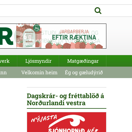
verk
Ljósmyndir
Matgæðingar
inn
Velkomin heim
Ég og gæludýrið
Dagskrár- og fréttablöð á
Norðurlandi vestra