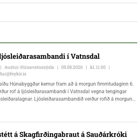
 ljósleiðarasambandi í Vatnsdal
Austur-Húnavatnssýsla
05.08.2026
kl. 11.00
ur@feykir.is
síðu Húnabyggðar kemur fram að á morgun fimmtudaginn 6.
rður rof á ljósleiðarasambandi í Vatnsdal vegna tengingar
jósleiðaralagnar. Ljósleiðarasambandið verður rofið á morgun
g klukkan 9:00 í vestanverðum Vatnsdal.
tétt á Skagfirðingabraut á Sauðárkróki