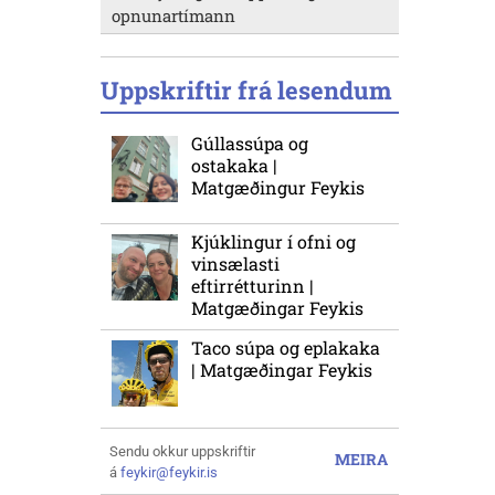
opnunartímann
Uppskriftir frá lesendum
Gúllassúpa og
ostakaka |
Matgæðingur Feykis
Kjúklingur í ofni og
vinsælasti
eftirrétturinn |
Matgæðingar Feykis
Taco súpa og eplakaka
| Matgæðingar Feykis
Sendu okkur uppskriftir
MEIRA
á
feykir@feykir.is