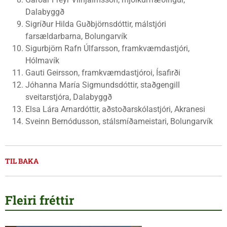
Dalabyggð
Sigríður Hilda Guðbjörnsdóttir, málstjóri
farsældarbarna, Bolungarvík
Sigurbjörn Rafn Úlfarsson, framkvæmdastjóri,
Hólmavík
Gauti Geirsson, framkvæmdastjóroi, Ísafirði
Jóhanna María Sigmundsdóttir, staðgengill
sveitarstjóra, Dalabyggð
Elsa Lára Arnardóttir, aðstoðarskólastjóri, Akranesi
Sveinn Bernódusson, stálsmíðameistari, Bolungarvík
TIL BAKA
Fleiri fréttir