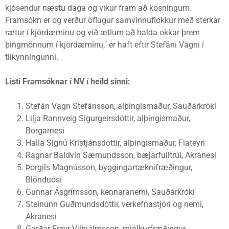
kjósendur næstu daga og vikur fram að kosningum.
Framsókn er og verður öflugur samvinnuflokkur með sterkar
rætur í kjördæminu og við ætlum að halda okkar þrem
þingmönnum í kjördæminu," er haft eftir Stefáni Vagni í
tilkynningunni.
Listi Framsóknar í NV í heild sinni:
Stefán Vagn Stefánsson, alþingismaður, Sauðárkróki
Lilja Rannveig Sigurgeirsdóttir, alþingismaður,
Borgarnesi
Halla Signú Kristjánsdóttir, alþingismaður, Flateyri
Ragnar Baldvin Sæmundsson, bæjarfulltrúi, Akranesi
Þorgils Magnússon, byggingartæknifræðingur,
Blönduósi
Gunnar Ásgrímsson, kennaranemi, Sauðárkróki
Steinunn Guðmundsdóttir, verkefnastjóri og nemi,
Akranesi
Garðar Freyr Vilhjálmsson, mjólkurfræðingur,