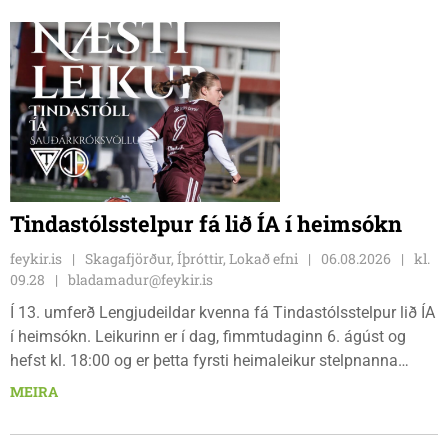
bæjarbúar og aðrir gestir eru hvött til þess að kíkja við og
styðja hlauparana áfram.
Tindastólsstelpur fá lið ÍA í heimsókn
feykir.is
Skagafjörður, Íþróttir, Lokað efni
06.08.2026
kl.
09.28
bladamadur@feykir.is
Í 13. umferð Lengjudeildar kvenna fá Tindastólsstelpur lið ÍA
í heimsókn. Leikurinn er í dag, fimmtudaginn 6. ágúst og
hefst kl. 18:00 og er þetta fyrsti heimaleikur stelpnanna
síðan 18. júlí. Spáin fyrir leikinn er fín, lítil háttar rigning og
MEIRA
tíu gráðu hiti, þannig að það er um að gera að klæða sig eftir
veðri og skella sér á völlinn.