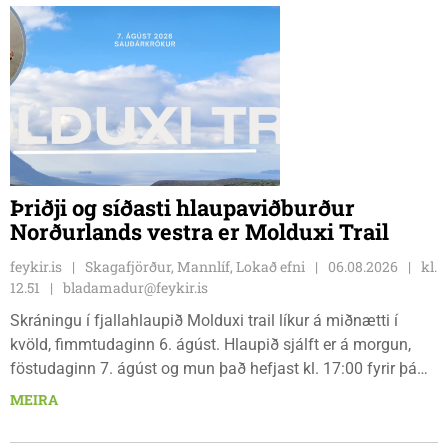
GSS, og Unu Karen Guðmundsdóttur.
Þriðji og síðasti hlaupaviðburður
Norðurlands vestra er Molduxi Trail
feykir.is
Skagafjörður, Mannlíf, Lokað efni
06.08.2026
kl.
12.51
bladamadur@feykir.is
Skráningu í fjallahlaupið Molduxi trail líkur á miðnætti í
kvöld, fimmtudaginn 6. ágúst. Hlaupið sjálft er á morgun,
föstudaginn 7. ágúst og mun það hefjast kl. 17:00 fyrir þá
keppendur sem ætla sér 20 km em kl. 18:00 fyrir 12 km
MEIRA
hlauparana. Rásmarkið er fyrir aftan heimavist
fjölbrautaskólans en þar er líka komið í mark þannig