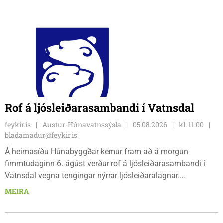
Rof á ljósleiðarasambandi í Vatnsdal
feykir.is
Austur-Húnavatnssýsla
05.08.2026
kl. 11.00
bladamadur@feykir.is
Á heimasíðu Húnabyggðar kemur fram að á morgun
fimmtudaginn 6. ágúst verður rof á ljósleiðarasambandi í
Vatnsdal vegna tengingar nýrrar ljósleiðaralagnar.
Ljósleiðarasambandið verður rofið á morgun fimmtudag
MEIRA
klukkan 9:00 í vestanverðum Vatnsdal.