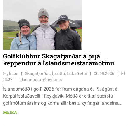
Golfklúbbur Skagafjarðar á þrjá
keppendur á Íslandsmeistaramótinu
feykir.is
Skagafjörður, Íþróttir, Lokað efni
06.08.2026
kl.
13.27
bladamadur@feykir.is
Íslandsmótið í golfi 2026 fer fram dagana 6.–9. ágúst á
Korpúlfsstaðavelli í Reykjavík. Mótið er eitt af stærstu
golfmótum ársins og koma allir bestu kylfingar landsins
saman til að sýna hæfileika sína. Golfklúbbur Skagafjarðar
MEIRA
sendir þrjár stelpur til leiks í ár: þær Önnu Karen Hjartardóttir,
Dagbjörtu Sísí Einarsdóttur, sem er nýkrýndur klúbbmeistari