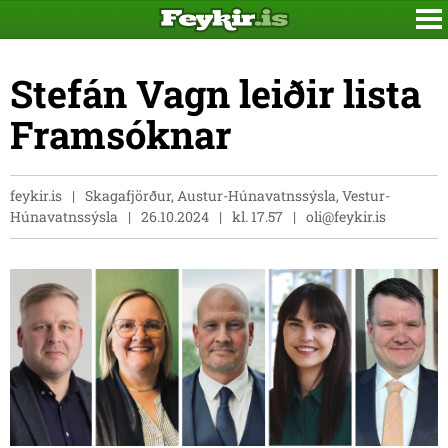
Stefán Vagn leiðir lista
Framsóknar
feykir.is
Skagafjörður, Austur-Húnavatnssýsla, Vestur-
Húnavatnssýsla
26.10.2024
kl. 17.57
oli@feykir.is