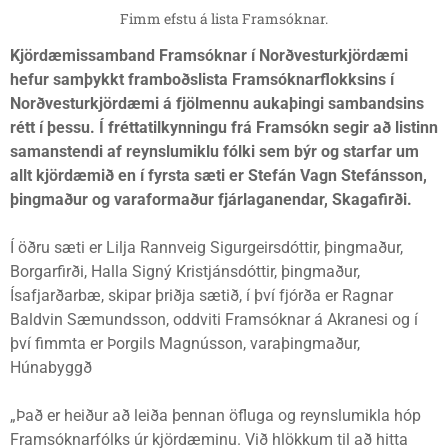
Fimm efstu á lista Framsóknar.
Kjördæmissamband Framsóknar í Norðvesturkjördæmi
hefur samþykkt framboðslista Framsóknarflokksins í
Norðvesturkjördæmi á fjölmennu aukaþingi sambandsins
rétt í þessu. Í fréttatilkynningu frá Framsókn segir að listinn
samanstendi af reynslumiklu fólki sem býr og starfar um
allt kjördæmið en í fyrsta sæti er Stefán Vagn Stefánsson,
þingmaður og varaformaður fjárlaganendar, Skagafirði.
Í öðru sæti er Lilja Rannveig Sigurgeirsdóttir, þingmaður,
Borgarfirði, Halla Signý Kristjánsdóttir, þingmaður,
Ísafjarðarbæ, skipar þriðja sætið, í því fjórða er Ragnar
Baldvin Sæmundsson, oddviti Framsóknar á Akranesi og í
því fimmta er Þorgils Magnússon, varaþingmaður,
Húnabyggð
„Það er heiður að leiða þennan öfluga og reynslumikla hóp
Framsóknarfólks úr kjördæminu. Við hlökkum til að hitta