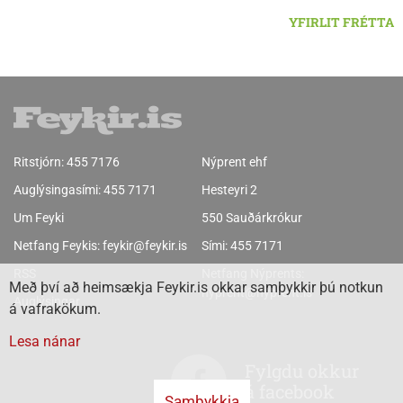
YFIRLIT FRÉTTA
Ritstjórn:
455 7176
Nýprent ehf
Auglýsingasími:
455 7171
Hesteyri 2
Um Feyki
550 Sauðárkrókur
Netfang Feykis:
feykir@feykir.is
Sími:
455 7171
RSS
Netfang Nýprents:
Með því að heimsækja Feykir.is okkar samþykkir þú notkun
nyprent@nyprent.is
Auglýsingar
á vafrakökum.
Lesa nánar
Fylgdu okkur
á facebook
Samþykkja