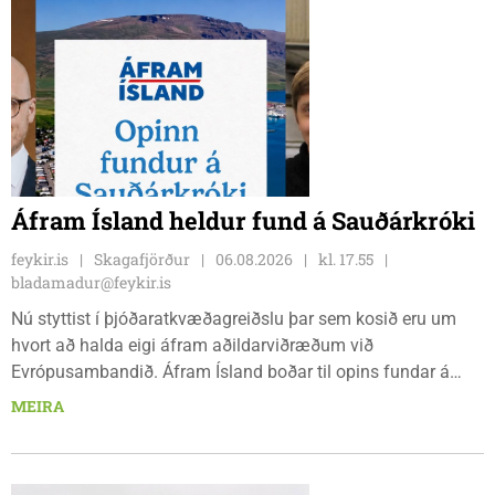
Áfram Ísland heldur fund á Sauðárkróki
feykir.is
Skagafjörður
06.08.2026
kl. 17.55
bladamadur@feykir.is
Nú styttist í þjóðaratkvæðagreiðslu þar sem kosið eru um
hvort að halda eigi áfram aðildarviðræðum við
Evrópusambandið. Áfram Ísland boðar til opins fundar á
Frímúrarasalnum Borgarmýri 1 á Sauðarkróki, laugardaginn
MEIRA
8. ágúst kl. 17:30. Fundurinn er öllum opinn en skráning er
nauðsynleg.