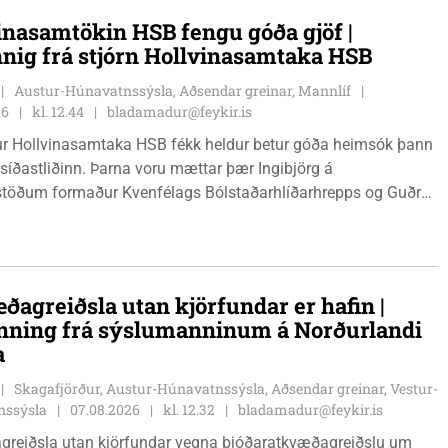
inasamtökin HSB fengu góða gjöf |
nnig frá stjórn Hollvinasamtaka HSB
Austur-Húnavatnssýsla, Aðsendar greinar, Mannlíf
26
kl. 12.44
bladamadur@feykir.is
r Hollvinasamtaka HSB fékk heldur betur góða heimsók þann
 síðastliðinn. Þarna voru mættar þær Ingibjörg á
stöðum formaður Kvenfélags Bólstaðarhlíðarhrepps og Guðrún
lu formaður Kvenfélags Svínavatnshrepps. Afhentu þær
gu Þóru gjafabréf að upphæð kr: 737.800 upp í kaup á
jutæki í aðstöðu sjúkraþjálfara.
ðagreiðsla utan kjörfundar er hafin |
nning frá sýslumanninum á Norðurlandi
a
Skagafjörður, Austur-Húnavatnssýsla, Aðsendar greinar, Vestur-
nssýsla
07.08.2026
kl. 12.32
bladamadur@feykir.is
greiðsla utan kjörfundar vegna þjóðaratkvæðagreiðslu um