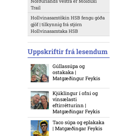
Norðurlands vestra er Molduxi
Trail
Hollvinasamtökin HSB fengu góða
gjöf | tilkynnig frá stjórn
Hollvinasamtaka HSB
Uppskriftir frá lesendum
Gúllassúpa og
ostakaka |
Matgæðingur Feykis
Kjúklingur í ofni og
vinsælasti
eftirrétturinn |
Matgæðingar Feykis
Taco súpa og eplakaka
| Matgæðingar Feykis