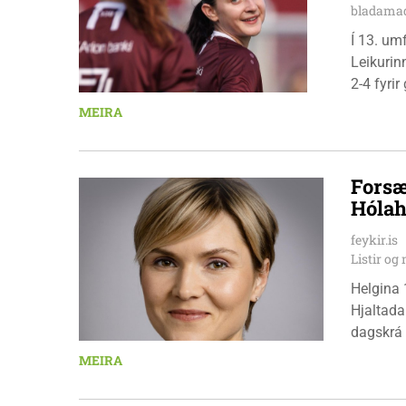
bladamad
Í 13. um
Leikurin
2-4 fyri
leikmenn
MEIRA
Pedersen
Forsæ
Hólah
feykir.is
Listir o
Helgina 
Hjaltada
dagskrá 
æskulýðs
MEIRA