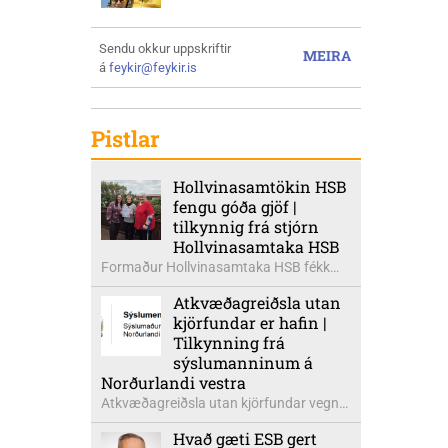
Sendu okkur uppskriftir
MEIRA
á
feykir@feykir.is
Pistlar
Hollvinasamtökin HSB
fengu góða gjöf |
tilkynnig frá stjórn
Hollvinasamtaka HSB
Formaður Hollvinasamtaka HSB fékk
heldur betur góða heimsók þann 5.
Atkvæðagreiðsla utan
ágúst síðastliðinn. Þarna voru mættar
kjörfundar er hafin |
þær Ingibjörg á Auðólfsstöðum
Tilkynning frá
formaður Kvenfélags
sýslumanninum á
Bólstaðarhlíðarhrepps og Guðrún á
Norðurlandi vestra
Auðkúlu formaður Kvenfélags
Atkvæðagreiðsla utan kjörfundar vegna
Svínavatnshrepps. Afhentu þær
þjóðaratkvæðagreiðslu um
Sigurlaugu Þóru gjafabréf að upphæð
Hvað gæti ESB gert
aðildarviðræður við ESB er hafin. Greiða
kr: 737.800 upp í kaup á höggbylgjutæki