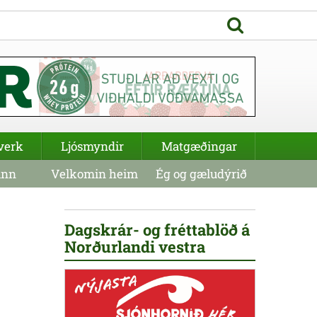
verk
Ljósmyndir
Matgæðingar
inn
Velkomin heim
Ég og gæludýrið
Dagskrár- og fréttablöð á
Norðurlandi vestra