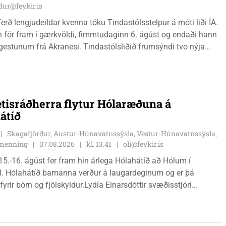
ur@feykir.is
ferð lengjudeildar kvenna tóku Tindastólsstelpur á móti liði ÍA.
n fór fram í gærkvöldi, fimmtudaginn 6. ágúst og endaði hann
r gestunum frá Akranesi. Tindastólsliðið frumsýndi tvo nýja
 en þær dönsku Cecilie Lillesoe Esbak Pedersen og Sandra
 eru tvíburar.
tisráðherra flytur Hólaræðuna á
átíð
Skagafjörður, Austur-Húnavatnssýsla, Vestur-Húnavatnssýsla,
g menning
07.08.2026
kl. 13.41
oli@feykir.is
15.-16. ágúst fer fram hin árlega Hólahátíð að Hólum í
l. Hólahátíð barnanna verður á laugardeginum og er þá
fyrir börn og fjölskyldur.Lydía Einarsdóttir svæðisstjóri
mála og Karl Lúðvíksson íþróttakennari sjá um dagskrána.