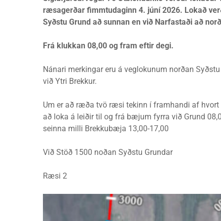
ræsagerðar fimmtudaginn 4. júní 2026. Lokað ver
Syðstu Grund að sunnan en við Narfastaði að nor
Frá klukkan 08,00 og fram eftir degi.
Nánari merkingar eru á veglokunum norðan Syðstu
við Ytri Brekkur.
Um er að ræða tvö ræsi tekinn í framhandi af hvort
að loka á leiðir til og frá bæjum fyrra við Grund 08
seinna milli Brekkubæja 13,00-17,00
Við Stöð 1500 noðan Syðstu Grundar
Ræsi 2