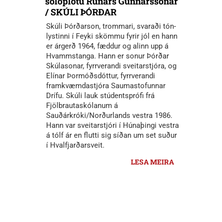
sólóplötu Rúnars Gunnarssonar
/ SKÚLI ÞÓRÐAR
Skúli Þórðarson, trommari, svaraði tón-
lystinni í Feyki skömmu fyrir jól en hann
er árgerð 1964, fæddur og alinn upp á
Hvammstanga. Hann er sonur Þórðar
Skúlasonar, fyrrverandi sveitarstjóra, og
Elínar Þormóðsdóttur, fyrrverandi
framkvæmdastjóra Saumastofunnar
Drífu. Skúli lauk stúdentsprófi frá
Fjölbrautaskólanum á
Sauðárkróki/Norðurlands vestra 1986.
Hann var sveitarstjóri í Húnaþingi vestra
á tólf ár en flutti sig síðan um set suður
í Hvalfjarðarsveit.
LESA MEIRA