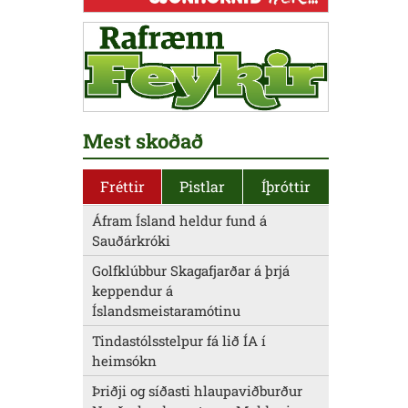
Mest skoðað
Fréttir
Pistlar
Íþróttir
Áfram Ísland heldur fund á
Sauðárkróki
Golfklúbbur Skagafjarðar á þrjá
keppendur á
Íslandsmeistaramótinu
Tindastólsstelpur fá lið ÍA í
heimsókn
Þriðji og síðasti hlaupaviðburður