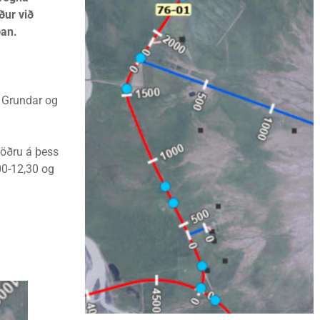
ður við
ðan.
 Grundar og
 öðru á þess
,00-12,30 og