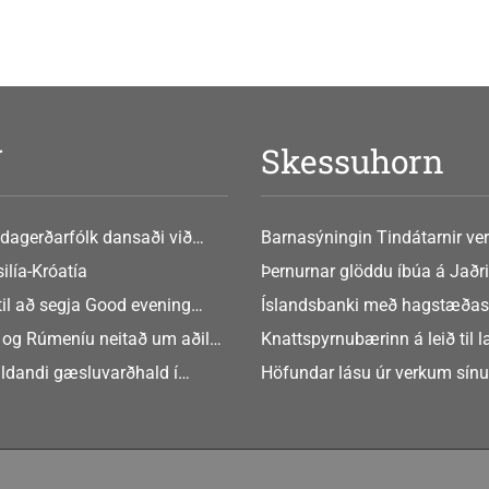
V
Skessuhorn
dagerðarfólk dansaði við
Barnasýningin Tindátarnir ver
Bókasafni Akraness í dag ? tó
ilía-Króatía
Þernurnar glöddu íbúa á Jaðri
eftir Soffíu Björg
til að segja Good evening
Íslandsbanki með hagstæðas
tilboðið
 og Rúmeníu neitað um aðild
Knattspyrnubærinn á leið til 
ngen
ldandi gæsluvarðhald í
Höfundar lásu úr verkum sín
rkamáli