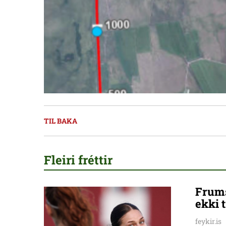
TIL BAKA
Fleiri fréttir
Frums
ekki t
feykir.is