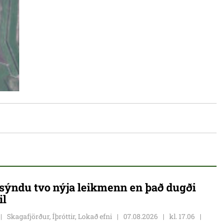
ýndu tvo nýja leikmenn en það dugði
il
Skagafjörður, Íþróttir, Lokað efni
07.08.2026
kl. 17.06