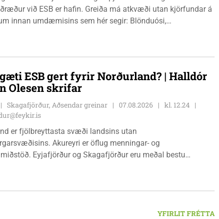
ið ESB er hafin. Greiða má atkvæði utan kjörfundar á
m innan umdæmisins sem hér segir: Blönduósi,
fstofu, Hnjúkabyggð 33, Blönduósi, virka daga, kl. 09:00 -
auðárkróki, sýsluskrifstofu, Suðurgötu 1, Sauðárkróki, virka
. 09:00 - 15:00. Hvammstanga, ráðhúsi Húnaþings vestra að
angabraut 5, Hvammstanga, mánudaga - fimmtudaga kl.
gæti ESB gert fyrir Norðurland? | Halldór
14:00 og föstudaga kl. 10:00 - 12:00. Skagaströnd,
n Olesen skrifar
sluhúsi að Túnbraut 1-3, Skagaströnd, mánudaga -
ga kl. 09:00 - 12:00 og 13:00 - 15:00, frá og með
Skagafjörður, Aðsendar greinar
07.08.2026
kl. 12.24
inum 17. ágúst 2026.
ur@feykir.is
nd er fjölbreyttasta svæði landsins utan
garsvæðisins. Akureyri er öflug menningar- og
miðstöð. Eyjafjörður og Skagafjörður eru meðal bestu
ðarsvæða landsins. Dalvík, Siglufjörður og Húsavík byggja á
vegi og ferðaþjónustu. Og víða á svæðinu er verið að þróa
efni og nýsköpun.
YFIRLIT FRÉTTA