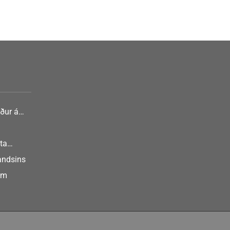
ður á
nlist
ta
landsins
um