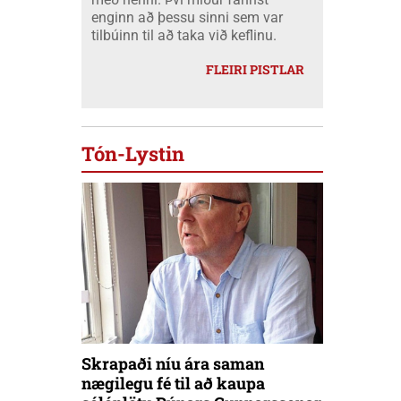
enginn að þessu sinni sem var
tilbúinn til að taka við keflinu.
FLEIRI PISTLAR
Tón-Lystin
Skrapaði níu ára saman
nægilegu fé til að kaupa