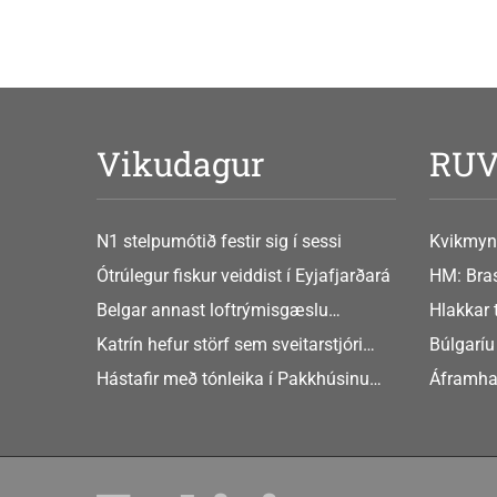
Vikudagur
RU
N1 stelpumótið festir sig í sessi
Kvikmyn
GusGus
Ótrúlegur fiskur veiddist í Eyjafjarðará
HM: Bras
Belgar annast loftrýmisgæslu
Hlakkar 
Atlandshafsbandalagsins
Europe
Katrín hefur störf sem sveitarstjóri
Búlgaríu
Þingeyjarsveitar
að Sche
Hástafir með tónleika í Pakkhúsinu
Áframha
Hafnarstræti 19
hryðjuve