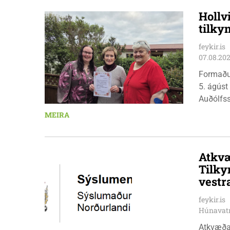
Hollv
tilky
feykir.is
07.08.20
Formaðu
5. ágúst
Auðólfs
á Auðkú
MEIRA
Sigurlau
höggbylg
Atkvæ
Tilky
vestr
feykir.is
Húnavat
Atkvæða