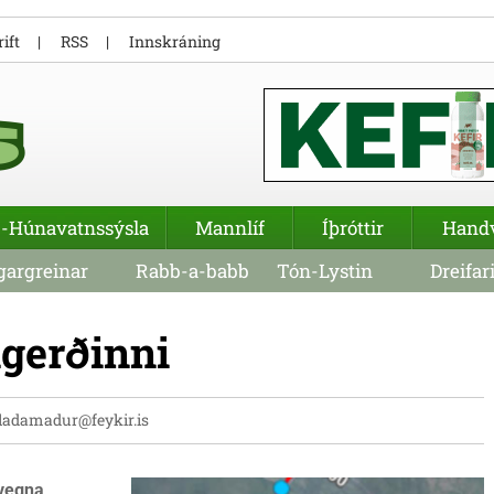
ift
RSS
Innskráning
-Húnavatnssýsla
Mannlíf
Íþróttir
Hand
argreinar
Rabb-a-babb
Tón-Lystin
Dreifar
agerðinni
ladamadur@feykir.is
 vegna