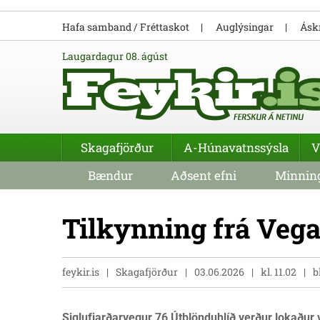
Hafa samband / Fréttaskot
Auglýsingar
Áskr
laugardagur 08. ágúst
Skagafjörður
A-Húnavatnssýsla
V
Bændur
Aðsent efni
Minning
Tilkynning frá Veg
feykir.is
Skagafjörður
03.06.2026
kl. 11.02
b
Siglufjarðarvegur 76 Útblönduhlíð verður lokaður