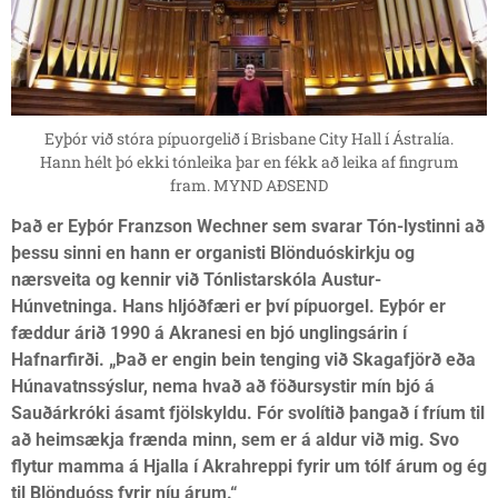
Eyþór við stóra pípuorgelið í Brisbane City Hall í Ástralía.
Hann hélt þó ekki tónleika þar en fékk að leika af fingrum
fram. MYND AÐSEND
Það er Eyþór Franzson Wechner sem svarar Tón-lystinni að
þessu sinni en hann er organisti Blönduóskirkju og
nærsveita og kennir við Tónlistarskóla Austur-
Húnvetninga. Hans hljóðfæri er því pípuorgel. Eyþór er
fæddur árið 1990 á Akranesi en bjó unglingsárin í
Hafnarfirði. „Það er engin bein tenging við Skagafjörð eða
Húnavatnssýslur, nema hvað að föðursystir mín bjó á
Sauðárkróki ásamt fjölskyldu. Fór svolítið þangað í fríum til
að heimsækja frænda minn, sem er á aldur við mig. Svo
flytur mamma á Hjalla í Akrahreppi fyrir um tólf árum og ég
til Blönduóss fyrir níu árum.“