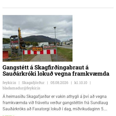
klukkan 9:00 í vestanverðum Vatnsdal.
Gangstétt á Skagfirðingabraut á
Sauðárkróki lokuð vegna framkvæmda
feykir.is
Skagafjörður
05.08.2026
kl. 10.10
bladamadur@feykir.is
Á heimasíðu Skagafjarðar er vakin athygli á því að vegna
framkvæmda við fráveitu verður gangstéttin frá Sundlaug
Sauðárkróks að Faxatorgi lokuð í dag, miðvikudaginn 5.
ágúst, og á morgun, fimmtudaginn 6. ágúst.