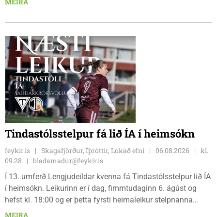
MEIRA
hlauparana. Rásmarkið er fyrir aftan heimavist
fjölbrautaskólans en þar er líka komið í mark þannig
bæjarbúar og aðrir gestir eru hvött til þess að kíkja við og
styðja hlauparana áfram.
Tindastólsstelpur fá lið ÍA í heimsókn
feykir.is
Skagafjörður, Íþróttir, Lokað efni
06.08.2026
kl.
09.28
bladamadur@feykir.is
Í 13. umferð Lengjudeildar kvenna fá Tindastólsstelpur lið ÍA
í heimsókn. Leikurinn er í dag, fimmtudaginn 6. ágúst og
hefst kl. 18:00 og er þetta fyrsti heimaleikur stelpnanna
síðan 18. júlí. Spáin fyrir leikinn er fín, lítil háttar rigning og
MEIRA