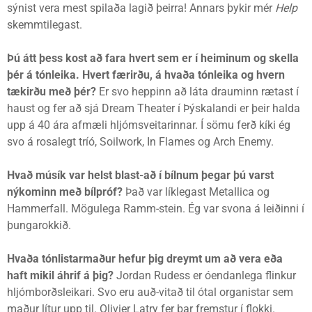
sýnist vera mest spilaða lagið þeirra! Annars þykir mér
Help
skemmtilegast.
Þú átt þess kost að fara hvert sem er í heiminum og skella
þér á tónleika. Hvert færirðu, á hvaða tónleika og hvern
tækirðu með þér?
Er svo heppinn að láta drauminn rætast í
haust og fer að sjá Dream Theater í Þýskalandi er þeir halda
upp á 40 ára afmæli hljómsveitarinnar. Í sömu ferð kíki ég
svo á rosalegt tríó, Soilwork, In Flames og Arch Enemy.
Hvað músík var helst blast-að í bílnum þegar þú varst
nýkominn með bílpróf?
Það var líklegast Metallica og
Hammerfall. Mögulega Ramm-stein. Ég var svona á leiðinni í
þungarokkið.
Hvaða tónlistarmaður hefur þig dreymt um að vera eða
haft mikil áhrif á þig?
Jordan Rudess er óendanlega flinkur
hljómborðsleikari. Svo eru auð-vitað til ótal organistar sem
maður lítur upp til. Olivier Latry fer þar fremstur í flokki.