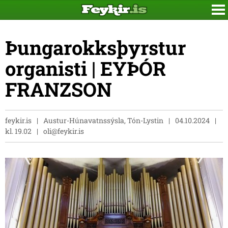
Þungarokksþyrstur
organisti | EYÞÓR
FRANZSON
feykir.is
Austur-Húnavatnssýsla, Tón-Lystin
04.10.2024
kl. 19.02
oli@feykir.is