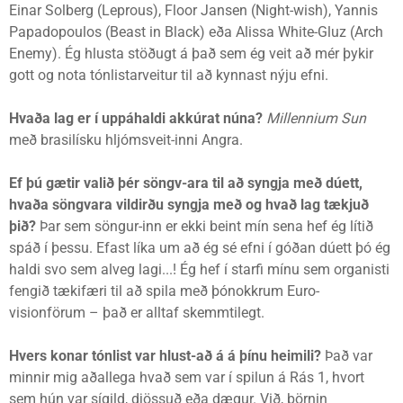
Einar Solberg (Leprous), Floor Jansen (Night-wish), Yannis
Papadopoulos (Beast in Black) eða Alissa White-Gluz (Arch
Enemy). Ég hlusta stöðugt á það sem ég veit að mér þykir
gott og nota tónlistarveitur til að kynnast nýju efni.
Hvaða lag er í uppáhaldi akkúrat núna?
Millennium Sun
með brasilísku hljómsveit-inni Angra.
Ef þú gætir valið þér söngv-ara til að syngja með dúett,
hvaða söngvara vildirðu syngja með og hvað lag tækjuð
þið?
Þar sem söngur-inn er ekki beint mín sena hef ég lítið
spáð í þessu. Efast líka um að ég sé efni í góðan dúett þó ég
haldi svo sem alveg lagi...! Ég hef í starfi mínu sem organisti
fengið tækifæri til að spila með þónokkrum Euro-
visionförum – það er alltaf skemmtilegt.
Hvers konar tónlist var hlust-að á á þínu heimili?
Það var
minnir mig aðallega hvað sem var í spilun á Rás 1, hvort
sem hún var sígild, djössuð eða dægur. Við, börnin