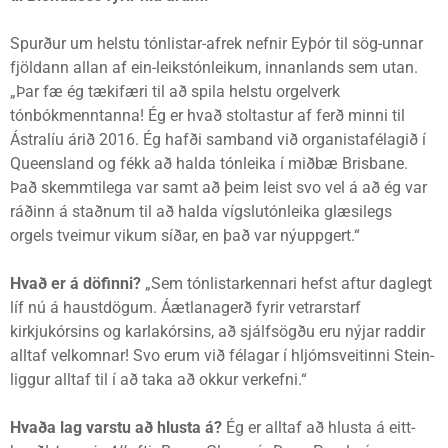
Spurður um helstu tónlistar-afrek nefnir Eyþór til sög-unnar
fjöldann allan af ein-leikstónleikum, innanlands sem utan.
„Þar fæ ég tækifæri til að spila helstu orgelverk
tónbókmenntanna! Ég er hvað stoltastur af ferð minni til
Ástralíu árið 2016. Ég hafði samband við organistafélagið í
Queensland og fékk að halda tónleika í miðbæ Brisbane.
Það skemmtilega var samt að þeim leist svo vel á að ég var
ráðinn á staðnum til að halda vígslutónleika glæsilegs
orgels tveimur vikum síðar, en það var nýuppgert.“
Hvað er á döfinni?
„Sem tónlistarkennari hefst aftur daglegt
líf nú á haustdögum. Áætlanagerð fyrir vetrarstarf
kirkjukórsins og karlakórsins, að sjálfsögðu eru nýjar raddir
alltaf velkomnar! Svo erum við félagar í hljómsveitinni Stein-
liggur alltaf til í að taka að okkur verkefni.“
Hvaða lag varstu að hlusta á?
Ég er alltaf að hlusta á eitt-