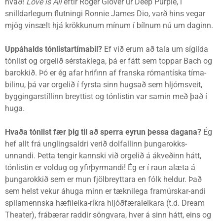
hvað!
Love is All
eftir Roger Glover úr Deep Purple, í
snilldarlegum flutningi Ronnie James Dio, varð hins vegar
mjög vinsælt hjá krökkunum mínum í bílnum nú um daginn.
Uppáhalds tónlistartímabil?
Ef við erum að tala um sígilda
tónlist og orgelið sérstaklega, þá er fátt sem toppar Bach og
barokkið. Þó er ég afar hrifinn af franska rómantíska tíma-
bilinu, þá var orgelið í fyrsta sinn hugsað sem hljómsveit,
byggingarstíllinn breyttist og tónlistin var samin með það í
huga.
Hvaða tónlist fær þig til að sperra eyrun þessa dagana?
Ég
hef allt frá unglingsaldri verið dolfallinn þungarokks-
unnandi. Þetta tengir kannski við orgelið á ákveðinn hátt,
tónlistin er voldug og yfirþyrmandi! Ég er í raun alæta á
þungarokkið sem er mun fjölbreyttara en fólk heldur. Það
sem helst vekur áhuga minn er tæknilega framúrskar-andi
spilamennska hæfileika-ríkra hljóðfæraleikara (t.d. Dream
Theater), frábærar raddir söngvara, hver á sinn hátt, eins og