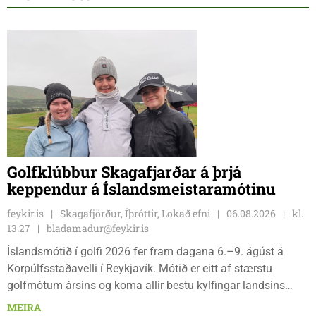
Golfklúbbur Skagafjarðar á þrjá
keppendur á Íslandsmeistaramótinu
feykir.is
Skagafjörður, Íþróttir, Lokað efni
06.08.2026
kl.
13.27
bladamadur@feykir.is
Íslandsmótið í golfi 2026 fer fram dagana 6.–9. ágúst á
Korpúlfsstaðavelli í Reykjavík. Mótið er eitt af stærstu
golfmótum ársins og koma allir bestu kylfingar landsins
saman til að sýna hæfileika sína. Golfklúbbur Skagafjarðar
MEIRA