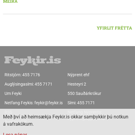
MEIRA
YFIRLIT FRÉTTA
Ritstjórn:
455 7176
Nýprent ehf
Auglýsingasími:
455 7171
Hesteyri 2
Um Feyki
550 Sauðárkrókur
Netfang Feykis:
feykir@feykir.is
Sími:
455 7171
RSS
Netfang Nýprents:
Með því að heimsækja Feykir.is okkar samþykkir þú notkun
nyprent@nyprent.is
Auglýsingar
á vafrakökum.
Lesa nánar