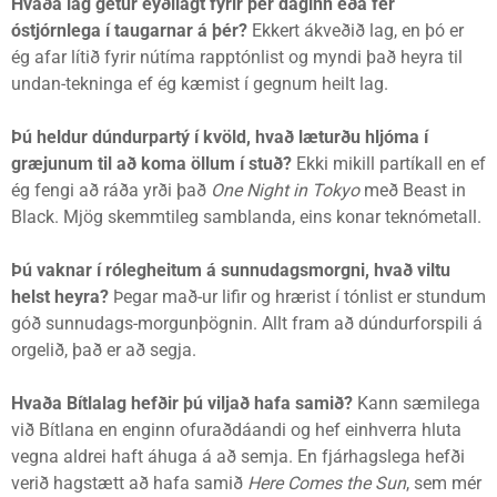
Hvaða lag getur eyðilagt fyrir þér daginn eða fer
óstjórnlega í taugarnar á þér?
Ekkert ákveðið lag, en þó er
ég afar lítið fyrir nútíma rapptónlist og myndi það heyra til
undan-tekninga ef ég kæmist í gegnum heilt lag.
Þú heldur dúndurpartý í kvöld, hvað læturðu hljóma í
græjunum til að koma öllum í stuð?
Ekki mikill partíkall en ef
ég fengi að ráða yrði það
One Night in Tokyo
með Beast in
Black. Mjög skemmtileg samblanda, eins konar teknómetall.
Þú vaknar í rólegheitum á sunnudagsmorgni, hvað viltu
helst heyra?
Þegar mað-ur lifir og hrærist í tónlist er stundum
góð sunnudags-morgunþögnin. Allt fram að dúndurforspili á
orgelið, það er að segja.
Hvaða Bítlalag hefðir þú viljað hafa samið?
Kann sæmilega
við Bítlana en enginn ofuraðdáandi og hef einhverra hluta
vegna aldrei haft áhuga á að semja. En fjárhagslega hefði
verið hagstætt að hafa samið
Here Comes the Sun
, sem mér