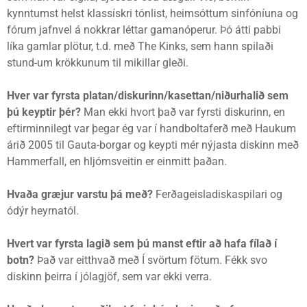
kynntumst helst klassískri tónlist, heimsóttum sinfóníuna og
fórum jafnvel á nokkrar léttar gamanóperur. Þó átti pabbi
líka gamlar plötur, t.d. með The Kinks, sem hann spilaði
stund-um krökkunum til mikillar gleði.
Hver var fyrsta platan/diskurinn/kasettan/niðurhalið sem
þú keyptir þér?
Man ekki hvort það var fyrsti diskurinn, en
eftirminnilegt var þegar ég var í handboltaferð með Haukum
árið 2005 til Gauta-borgar og keypti mér nýjasta diskinn með
Hammerfall, en hljómsveitin er einmitt þaðan.
Hvaða græjur varstu þá með?
Ferðageisladiskaspilari og
ódýr heyrnatól.
Hvert var fyrsta lagið sem þú manst eftir að hafa fílað í
botn?
Það var eitthvað með Í svörtum fötum. Fékk svo
diskinn þeirra í jólagjöf, sem var ekki verra.