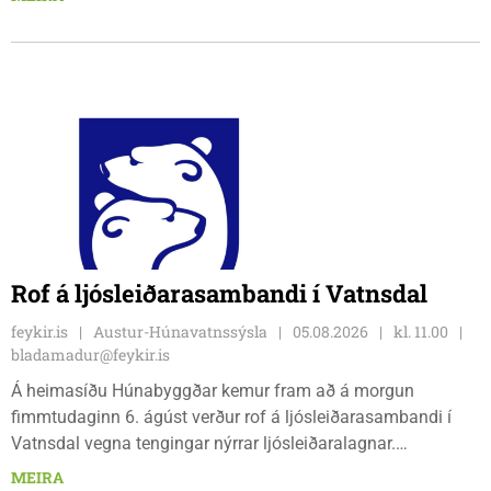
tíu gráðu hiti, þannig að það er um að gera að klæða sig eftir
veðri og skella sér á völlinn.
Rof á ljósleiðarasambandi í Vatnsdal
feykir.is
Austur-Húnavatnssýsla
05.08.2026
kl. 11.00
bladamadur@feykir.is
Á heimasíðu Húnabyggðar kemur fram að á morgun
fimmtudaginn 6. ágúst verður rof á ljósleiðarasambandi í
Vatnsdal vegna tengingar nýrrar ljósleiðaralagnar.
Ljósleiðarasambandið verður rofið á morgun fimmtudag
MEIRA