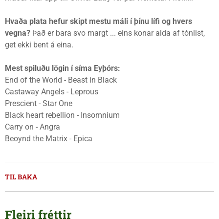
Hvaða plata hefur skipt mestu máli í þínu lífi og hvers
vegna?
Það er bara svo margt ... eins konar alda af tónlist,
get ekki bent á eina.
Mest spiluðu lögin í síma Eyþórs:
End of the World - Beast in Black
Castaway Angels - Leprous
Prescient - Star One
Black heart rebellion - Insomnium
Carry on - Angra
Beoynd the Matrix - Epica
TIL BAKA
Fleiri fréttir