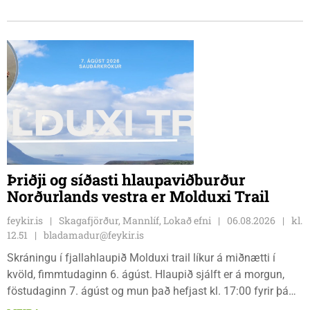
sendir þrjár stelpur til leiks í ár: þær Önnu Karen Hjartardóttir,
Dagbjörtu Sísí Einarsdóttur, sem er nýkrýndur klúbbmeistari
GSS, og Unu Karen Guðmundsdóttur.
Þriðji og síðasti hlaupaviðburður
Norðurlands vestra er Molduxi Trail
feykir.is
Skagafjörður, Mannlíf, Lokað efni
06.08.2026
kl.
12.51
bladamadur@feykir.is
Skráningu í fjallahlaupið Molduxi trail líkur á miðnætti í
kvöld, fimmtudaginn 6. ágúst. Hlaupið sjálft er á morgun,
föstudaginn 7. ágúst og mun það hefjast kl. 17:00 fyrir þá
keppendur sem ætla sér 20 km em kl. 18:00 fyrir 12 km